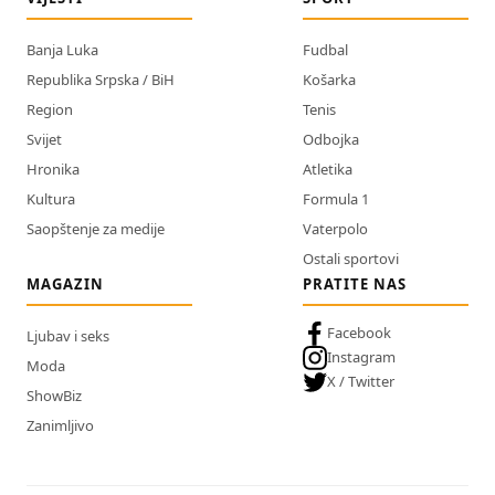
Banja Luka
Fudbal
Republika Srpska / BiH
Košarka
Region
Tenis
Svijet
Odbojka
Hronika
Atletika
Kultura
Formula 1
Saopštenje za medije
Vaterpolo
Ostali sportovi
MAGAZIN
PRATITE NAS
Facebook
Ljubav i seks
Instagram
Moda
X / Twitter
ShowBiz
Zanimljivo