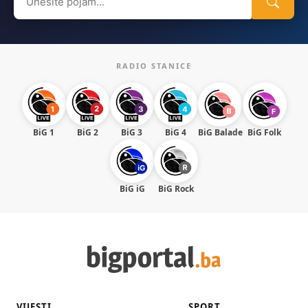
for:
RADIO STANICE
BiG 1
BiG 2
BiG 3
BiG 4
BiG Balade
BiG Folk
BiG iG
BiG Rock
VIJESTI
SPORT