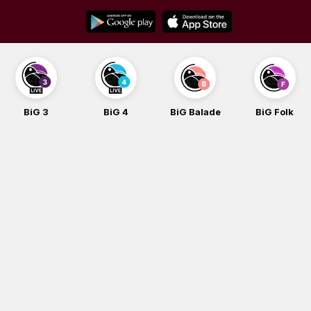
Skip
to
content
BiG 3
BiG 4
BiG Balade
BiG Folk