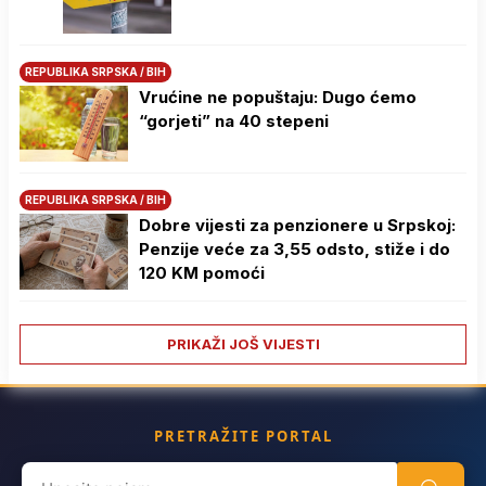
REPUBLIKA SRPSKA / BIH
Vrućine ne popuštaju: Dugo ćemo
“gorjeti” na 40 stepeni
REPUBLIKA SRPSKA / BIH
Dobre vijesti za penzionere u Srpskoj:
Penzije veće za 3,55 odsto, stiže i do
120 KM pomoći
PRIKAŽI JOŠ VIJESTI
PRETRAŽITE PORTAL
Search