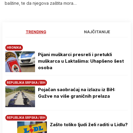
baštine, te da njegova zaštita mora…
TRENDING
NAJČITANIJE
HRONIKA
Pijani muškarci presreli i pretukli
muškarca u Laktašima: Uhapšeno šest
osoba
REPUBLIKA SRPSKA / BIH
Pojačan saobraćaj na izlazu iz BiH:
Gužve na više graničnih prelaza
REPUBLIKA SRPSKA / BIH
Zašto toliko ljudi želi raditi u Lidlu?