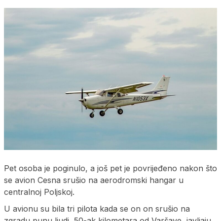
Pet osoba je poginulo, a još pet je povrijeđeno nakon što
se avion Cesna srušio na aerodromski hangar u
centralnoj Poljskoj.
U avionu su bila tri pilota kada se on on srušio na
zgradu punu ljudi, 50-ak kilometara od Varšave, javljaju