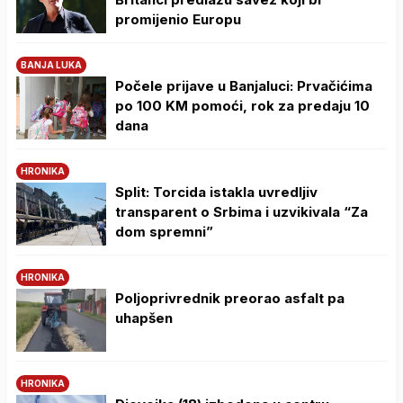
promijenio Europu
BANJA LUKA
Počele prijave u Banjaluci: Prvačićima
po 100 KM pomoći, rok za predaju 10
dana
HRONIKA
Split: Torcida istakla uvredljiv
transparent o Srbima i uzvikivala “Za
dom spremni”
HRONIKA
Poljoprivrednik preorao asfalt pa
uhapšen
HRONIKA