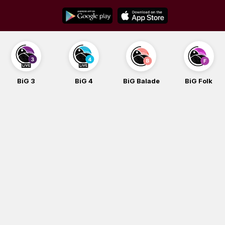
Skip
to
content
BiG 3
BiG 4
BiG Balade
BiG Folk