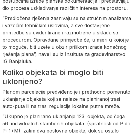
postupcima izrade planske dokumentacije i predstavljaju
dio procesa usklađivanja različitih interesa na prostoru.
“Predložena rješenja zasnivaju se na stručnim analizama
i važećim tehničkim uslovima, a sve dostavljene
primjedbe su evidentirane i razmotrene u skladu sa
procedurom. Opravdane primjedbe će, u mjeri u kojoj je
to moguće, biti uzete u obzir prilikom izrade konačnog
rješenja plana”, naveli su iz Instituta za građevinarstvo
IG Banjaluka.
Koliko objekata bi moglo biti
uklonjeno?
Planom parcelacije predviđeno je i prethodno pomenuto
uklanjanje objekata koji se nalaze na planiranoj trasi
auto-puta ili na trasi regulacije lokalne putne mreže.
“Ukupno je planirano uklanjanje 123 objekta, od čega
56 individualnih stambenih objekata (spratnosti od P do
P+1+M), zatim dva poslovna objekta, dok su ostalo