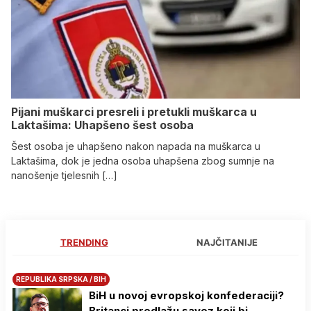
Pijani muškarci presreli i pretukli muškarca u
Laktašima: Uhapšeno šest osoba
Šest osoba je uhapšeno nakon napada na muškarca u
Laktašima, dok je jedna osoba uhapšena zbog sumnje na
nanošenje tjelesnih […]
TRENDING
NAJČITANIJE
REPUBLIKA SRPSKA / BIH
BiH u novoj evropskoj konfederaciji?
Britanci predlažu savez koji bi