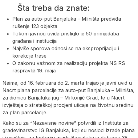
Šta treba da znate:
Plan za auto-put Banjaluka – Mliništa predviđa
rušenje 123 objekta
Tokom javnog uvida pristiglo je 50 primjedaba
građana i institucija
Najviše sporova odnosi se na eksproprijaciju i
korekcije trase
O zakonu važnom za realizaciju projekta NS RS
raspravlja 19. maja
Naime, od 16. februara do 2. marta trajao je javni uvid u
Nacrt plana parcelacije za auto-put Banjaluka – Mliništa,
za dionicu Banjaluka jug – Mrkonjić Grad, te u Nacrt
izvještaja o strateškoj procjeni uticaja na životnu sredinu
za plan parcelacije.
Kako su za “Nezavisne novine” potvrdili iz Instituta za
građevinarstvo IG Banjaluka, koji su nosioci izrade plana
i izvještaja, za teritoriju grada Banjaluka je dobijeno 38