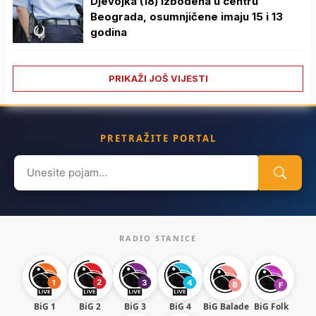
Djevojka (18) izbodena u centru
Beograda, osumnjičene imaju 15 i 13
godina
PRIKAŽI JOŠ VIJESTI
PRETRAŽITE PORTAL
Search
for:
RADIO STANICE
BiG 1
BiG 2
BiG 3
BiG 4
BiG Balade
BiG Folk