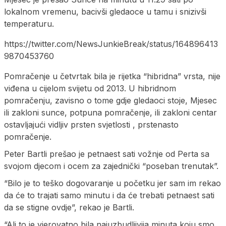
lokalnom vremenu, bacivši gledaoce u tamu i snizivši
temperaturu.
https://twitter.com/NewsJunkieBreak/status/164896413
9870453760
Pomračenje u četvrtak bila je rijetka “hibridna” vrsta, nije
viđena u cijelom svijetu od 2013. U hibridnom
pomračenju, zavisno o tome gdje gledaoci stoje, Mjesec
ili zakloni sunce, potpuna pomračenje, ili zakloni centar
ostavljajući vidljiv prsten svjetlosti , prstenasto
pomračenje.
Peter Bartli prešao je petnaest sati vožnje od Perta sa
svojom djecom i ocem za zajednički “poseban trenutak”.
“Bilo je to teško dogovaranje u početku jer sam im rekao
da će to trajati samo minutu i da će trebati petnaest sati
da se stigne ovdje”, rekao je Bartli.
“Ali to je vjerovatno bila najuzbudljivija minuta koju smo