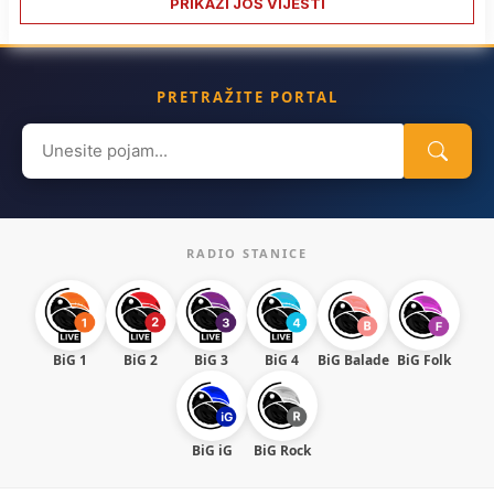
PRIKAŽI JOŠ VIJESTI
PRETRAŽITE PORTAL
Search
for:
RADIO STANICE
BiG 1
BiG 2
BiG 3
BiG 4
BiG Balade
BiG Folk
BiG iG
BiG Rock