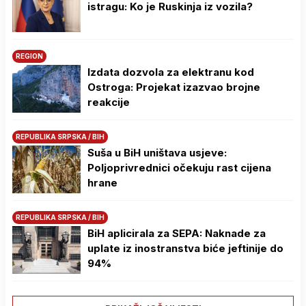
istragu: Ko je Ruskinja iz vozila?
REGION
Izdata dozvola za elektranu kod
Ostroga: Projekat izazvao brojne
reakcije
REPUBLIKA SRPSKA / BIH
Suša u BiH uništava usjeve:
Poljoprivrednici očekuju rast cijena
hrane
REPUBLIKA SRPSKA / BIH
BiH aplicirala za SEPA: Naknade za
uplate iz inostranstva biće jeftinije do
94%