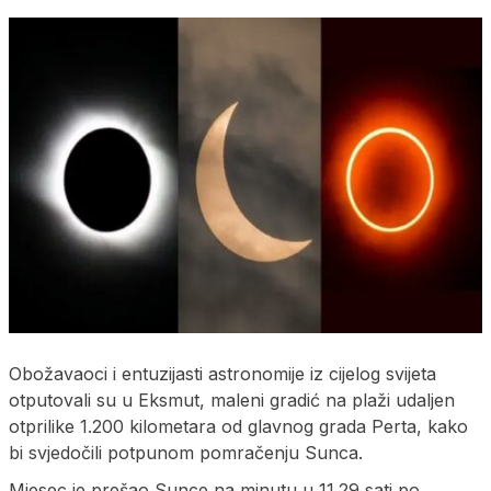
Obožavaoci i entuzijasti astronomije iz cijelog svijeta
otputovali su u Eksmut, maleni gradić na plaži udaljen
otprilike 1.200 kilometara od glavnog grada Perta, kako
bi svjedočili potpunom pomračenju Sunca.
Mjesec je prešao Sunce na minutu u 11.29 sati po