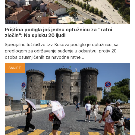
Priština podigla još jednu optužnicu za “ratni
zločin”: Na spisku 20 ljudi
Specijalno tužilaštvo tzv. Kosova podiglo je optužnicu, sa
predlogom za održavanje suđenja u odsustvu, protiv 20
osoba osumnjičenih za navodne ratne…
SVIJET