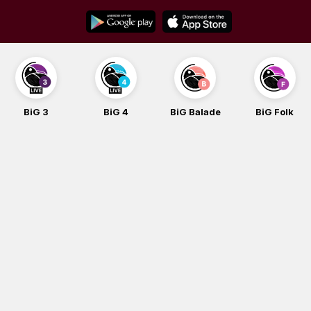
Skip
to
content
BiG 3
BiG 4
BiG Balade
BiG Folk