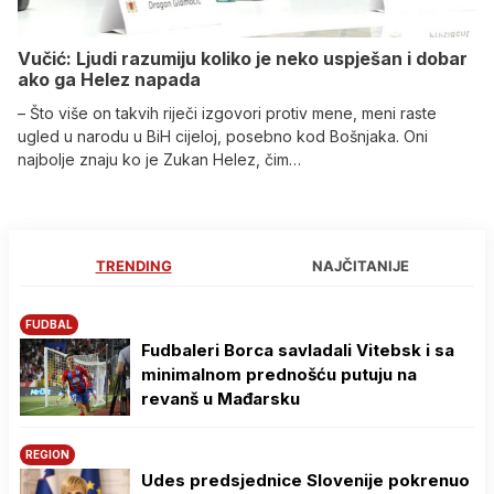
Vučić: Ljudi razumiju koliko je neko uspješan i dobar
ako ga Helez napada
– Što više on takvih riječi izgovori protiv mene, meni raste
ugled u narodu u BiH cijeloj, posebno kod Bošnjaka. Oni
najbolje znaju ko je Zukan Helez, čim…
TRENDING
NAJČITANIJE
FUDBAL
Fudbaleri Borca savladali Vitebsk i sa
minimalnom prednošću putuju na
revanš u Mađarsku
REGION
Udes predsjednice Slovenije pokrenuo