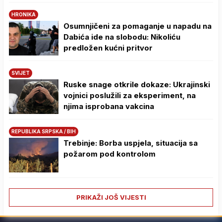
HRONIKA
Osumnjičeni za pomaganje u napadu na
Dabića ide na slobodu: Nikoliću
predložen kućni pritvor
SVIJET
Ruske snage otkrile dokaze: Ukrajinski
vojnici poslužili za eksperiment, na
njima isprobana vakcina
REPUBLIKA SRPSKA / BIH
Trebinje: Borba uspjela, situacija sa
požarom pod kontrolom
PRIKAŽI JOŠ VIJESTI