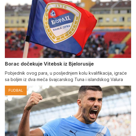
Borac dočekuje Vitebsk iz Bjelorusije
Pobjednik ovog para, u posljednjem kolu kvalifikacija, igraće
sa boljim iz dva meča švajcarskog Tuna i islandskog Valura
FUDBAL