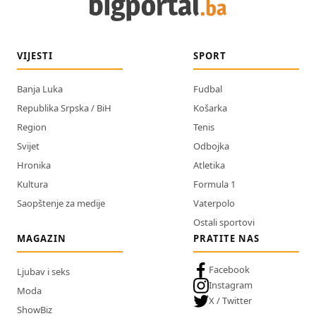
VIJESTI
SPORT
Banja Luka
Fudbal
Republika Srpska / BiH
Košarka
Region
Tenis
Svijet
Odbojka
Hronika
Atletika
Kultura
Formula 1
Saopštenje za medije
Vaterpolo
Ostali sportovi
MAGAZIN
PRATITE NAS
Facebook
Ljubav i seks
Instagram
Moda
X / Twitter
ShowBiz