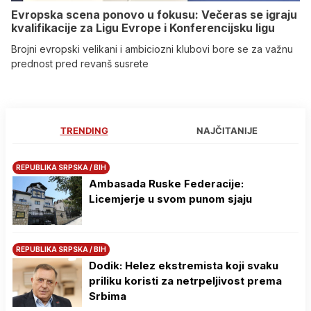
Evropska scena ponovo u fokusu: Večeras se igraju
kvalifikacije za Ligu Evrope i Konferencijsku ligu
Brojni evropski velikani i ambiciozni klubovi bore se za važnu
prednost pred revanš susrete
TRENDING
NAJČITANIJE
REPUBLIKA SRPSKA / BIH
Ambasada Ruske Federacije:
Licemjerje u svom punom sjaju
REPUBLIKA SRPSKA / BIH
Dodik: Helez ekstremista koji svaku
priliku koristi za netrpeljivost prema
Srbima