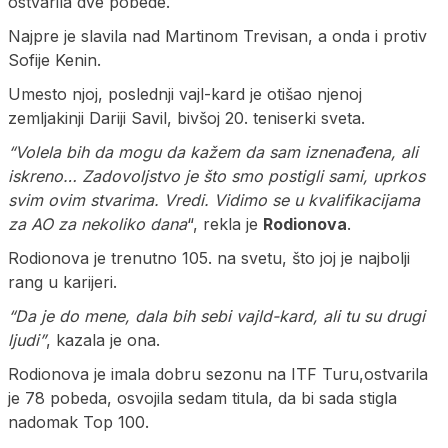
ostvarila dve pobede.
Najpre je slavila nad Martinom Trevisan, a onda i protiv
Sofije Kenin.
Umesto njoj, poslednji vajl-kard je otišao njenoj
zemljakinji Dariji Savil, bivšoj 20. teniserki sveta.
“Volela bih da mogu da kažem da sam iznenađena, ali
iskreno… Zadovoljstvo je što smo postigli sami, uprkos
svim ovim stvarima. Vredi. Vidimo se u kvalifikacijama
za AO za nekoliko dana
“, rekla je
Rodionova
.
Rodionova je trenutno 105. na svetu, što joj je najbolji
rang u karijeri.
“Da je do mene, dala bih sebi vajld-kard, ali tu su drugi
ljudi”
, kazala je ona.
Rodionova je imala dobru sezonu na ITF Turu,ostvarila
je 78 pobeda, osvojila sedam titula, da bi sada stigla
nadomak Top 100.