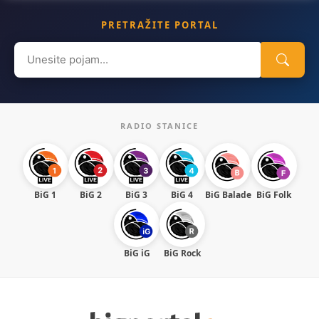
PRETRAŽITE PORTAL
Search
for:
RADIO STANICE
BiG 1
BiG 2
BiG 3
BiG 4
BiG Balade
BiG Folk
BiG iG
BiG Rock