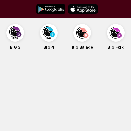
Skip
to
content
BiG 4
BiG Balade
BiG Folk
BiG iG