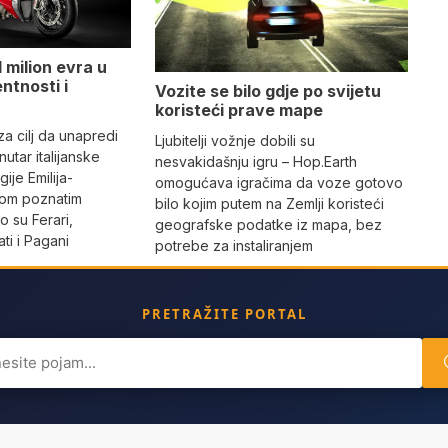
 milion evra u
ntnosti i
Vozite se bilo gdje po svijetu
koristeći prave mape
 za cilj da unapredi
Ljubitelji vožnje dobili su
utar italijanske
nesvakidašnju igru – Hop.Earth
ije Emilija-
omogućava igračima da voze gotovo
dom poznatim
bilo kojim putem na Zemlji koristeći
 su Ferari,
geografske podatke iz mapa, bez
ti i Pagani
potrebe za instaliranjem
PRETRAŽITE PORTAL
ch