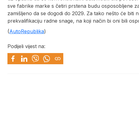
sve fabrike marke s četiri prstena budu osposobljene za
zamišljeno da se dogodi do 2029. Za tako nešto će biti n
prekvalifikaciju radne snage, na koji način bi oni bili os
(
AutoRepublika
)
Podijeli vijest na: