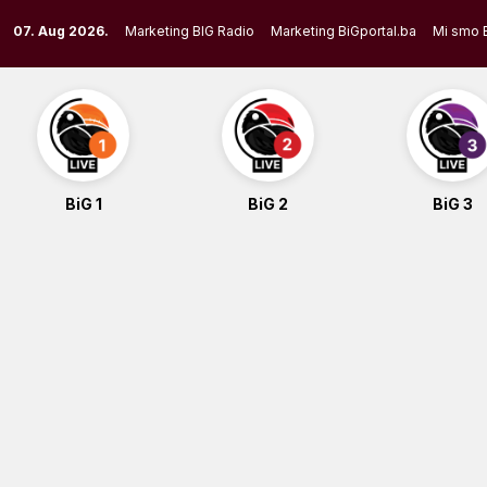
Skip
07. Aug 2026.
Marketing BIG Radio
Marketing BiGportal.ba
Mi smo 
to
content
BiG 1
BiG 2
BiG 3