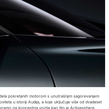
odela pokretanih motorom s unutrašnjim sagorevanjem
iteta u istoriji Audija, a koje uključuje više od dvadeset
siramo na konceptna vozila kao što je Activesphere.