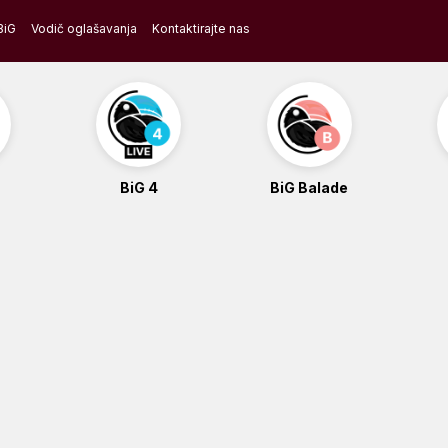
BiG
Vodič oglašavanja
Kontaktirajte nas
BiG 4
BiG Balade