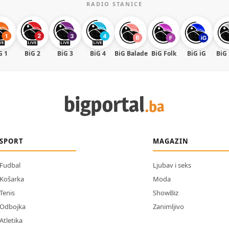
RADIO STANICE
G 1
BiG 2
BiG 3
BiG 4
BiG Balade
BiG Folk
BiG iG
BiG
SPORT
MAGAZIN
Fudbal
Ljubav i seks
Košarka
Moda
Tenis
ShowBiz
Odbojka
Zanimljivo
Atletika