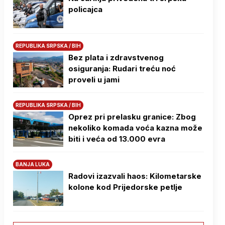
policajca
REPUBLIKA SRPSKA / BIH
Bez plata i zdravstvenog
osiguranja: Rudari treću noć
proveli u jami
REPUBLIKA SRPSKA / BIH
Oprez pri prelasku granice: Zbog
nekoliko komada voća kazna može
biti i veća od 13.000 evra
BANJA LUKA
Radovi izazvali haos: Kilometarske
kolone kod Prijedorske petlje