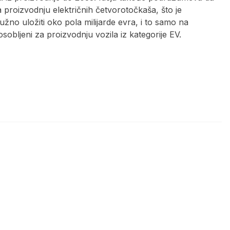
 proizvodnju električnih četvorotočkaša, što je
užno uložiti oko pola milijarde evra, i to samo na
posobljeni za proizvodnju vozila iz kategorije EV.