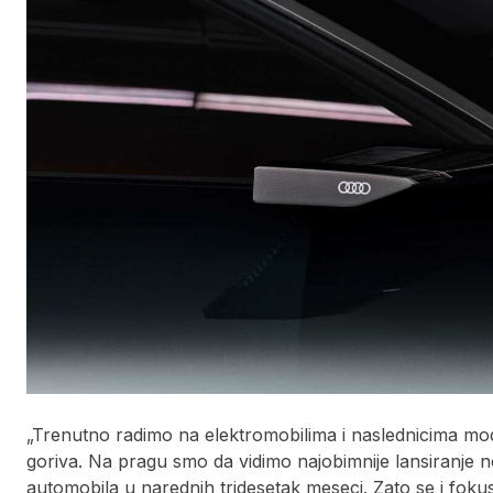
„Trenutno radimo na elektromobilima i naslednicima m
goriva. Na pragu smo da vidimo najobimnije lansiranje nov
automobila u narednih tridesetak meseci. Zato se i foku