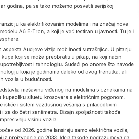
par godina, pa se tako možemo posvetiti serijskoj
 tranziciju ka elektrifikovanim modelima i na značaj nove
modelu A6 E-Tron, a koji je već testiran u javnosti. Tu je i
vesphere.
aspekta Audijeve vizije mobilnosti sutrašnjice. U pitanju
i kupe koji se može preobratiti u pikap, na koji način
potrebljivost i tehnologiju. Sudeći po onome što navode
hnologiju koja je godinama daleko od ovog trenutka, ali
ih vozila u budućnosti.
 predstavlja mešavinu viđenog na modelima s oznakama na
 na kupeoliku siluetu krosovera s električnim pogonom.
 ističe i sistem vazdušnog vešanja s prilagodljivim
i za do četiri santimetra. Dizajn spoljašnosti takođe
mpresivniju visinu vozila.
počev od 2026. godine lansiraju samo električna vozila,
ni iz proizvodnje do 2033. Ideja takođe podrazumeva da