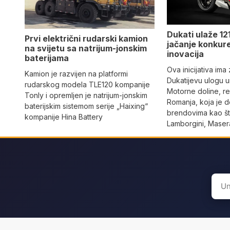
Dukati ulaže 121
Prvi električni rudarski kamion
jačanje konkure
na svijetu sa natrijum-jonskim
inovacija
baterijama
Ova inicijativa ima
Kamion je razvijen na platformi
Dukatijevu ulogu un
rudarskog modela TLE120 kompanije
Motorne doline, reg
Tonly i opremljen je natrijum-jonskim
Romanja, koja je 
baterijskim sistemom serije „Haixing“
brendovima kao što
kompanije Hina Battery
Lamborgini, Masera
Sear
for: