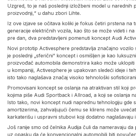
Uzgred, to je naš poslednji izložbeni model u narednih 
proizvodnji,“ u dahu zbori Lihte.
Iz ove izjave se očitava koliki je fokus četiri prstena na
generacije električnih vozila, kao što se može videti i na 
pre dan, dva predstavljeni pomenuti koncept Audi Acti
Novi prototip Activesphere predstavlja značajno vozilo s 
je poslednji „sferični“ koncept i osmišljen je kao luksuzn
proizvođač automobila demonstrira kako može uklopiti u
u kompaniji, Activesphere je upakovan sledeći ideje i te
isto tako naglašava značaj visoko tehnološki sofisticiran
Promovisani koncept se oslanja na atraktivan stil koji
kojima piše Audi Sportback i Allroad, a koji se oslanja
Isto tako, novi koncept nudi naprednu tehnologiju gde se
amortizerima, zahvaljujući čemu se klirens može uvećati 
karkaterišu i uspravni stubovi koji dodatno naglašavaju i
Još ranije smo od čelnika Audija čuli da nameravaju da 
uz opasku da će konvencionalni automobili biti povuče