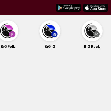
BiG Folk
BiG iG
BiG Rock