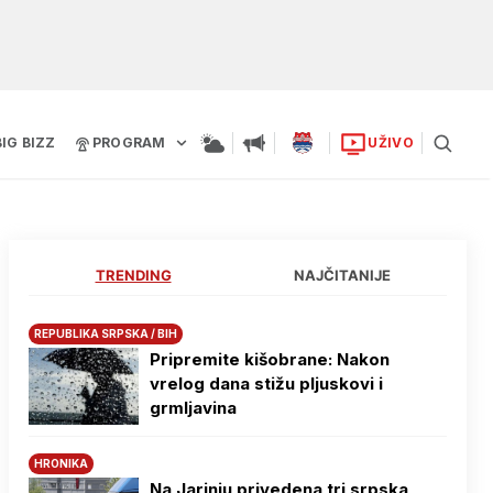
BIG BIZZ
PROGRAM
UŽIVO
TRENDING
NAJČITANIJE
REPUBLIKA SRPSKA / BIH
Pripremite kišobrane: Nakon
vrelog dana stižu pljuskovi i
grmljavina
HRONIKA
Na Јarinju privedena tri srpska