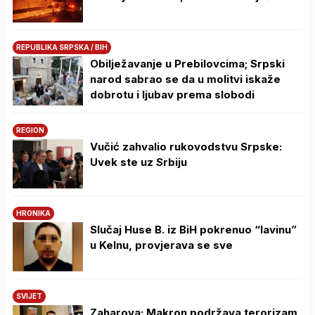
REPUBLIKA SRPSKA / BIH
Obilježavanje u Prebilovcima; Srpski
narod sabrao se da u molitvi iskaže
dobrotu i ljubav prema slobodi
REGION
Vučić zahvalio rukovodstvu Srpske:
Uvek ste uz Srbiju
HRONIKA
Slučaj Huse B. iz BiH pokrenuo “lavinu”
u Kelnu, provjerava se sve
SVIJET
Zaharova: Makron podržava terorizam