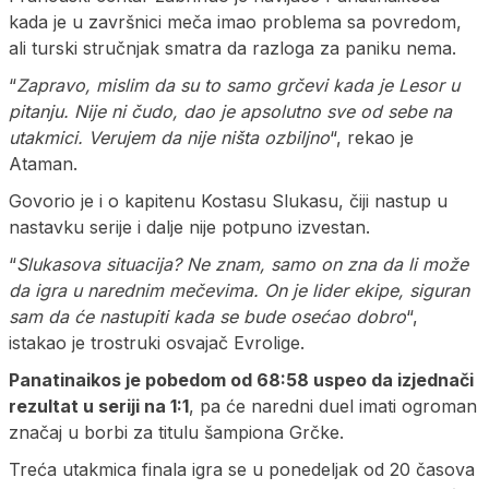
kada je u završnici meča imao problema sa povredom,
ali turski stručnjak smatra da razloga za paniku nema.
“
Zapravo, mislim da su to samo grčevi kada je Lesor u
pitanju. Nije ni čudo, dao je apsolutno sve od sebe na
utakmici. Verujem da nije ništa ozbiljno
“, rekao je
Ataman.
Govorio je i o kapitenu Kostasu Slukasu, čiji nastup u
nastavku serije i dalje nije potpuno izvestan.
“
Slukasova situacija? Ne znam, samo on zna da li može
da igra u narednim mečevima. On je lider ekipe, siguran
sam da će nastupiti kada se bude osećao dobro
“,
istakao je trostruki osvajač Evrolige.
Panatinaikos je pobedom od 68:58 uspeo da izjednači
rezultat u seriji na 1:1
, pa će naredni duel imati ogroman
značaj u borbi za titulu šampiona Grčke.
Treća utakmica finala igra se u ponedeljak od 20 časova