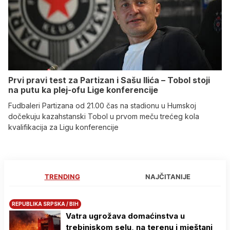
Prvi pravi test za Partizan i Sašu Ilića – Tobol stoji
na putu ka plej-ofu Lige konferencije
Fudbaleri Partizana od 21.00 čas na stadionu u Humskoj
dočekuju kazahstanski Tobol u prvom meču trećeg kola
kvalifikacija za Ligu konferencije
TRENDING
NAJČITANIJE
REPUBLIKA SRPSKA / BIH
Vatra ugrožava domaćinstva u
trebinjskom selu, na terenu i mještani