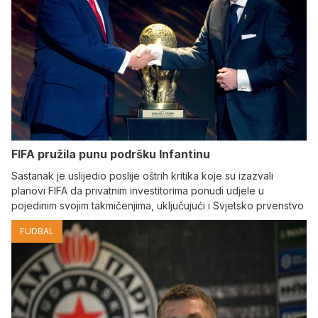
FIFA pružila punu podršku Infantinu
Sastanak je uslijedio poslije oštrih kritika koje su izazvali
planovi FIFA da privatnim investitorima ponudi udjele u
pojedinim svojim takmičenjima, uključujući i Svjetsko prvenstvo
FUDBAL