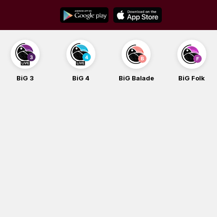
Skip
to
content
BiG 3
BiG 4
BiG Balade
BiG Folk