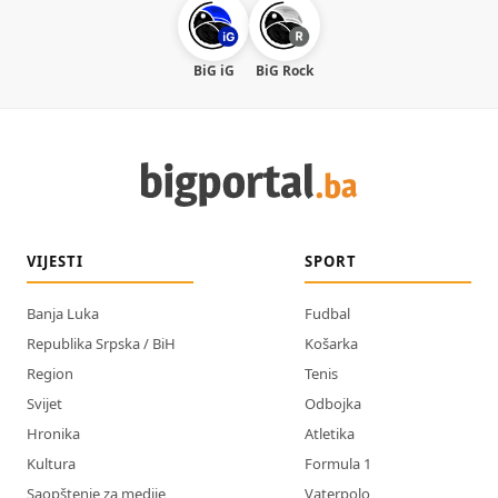
BiG iG
BiG Rock
VIJESTI
SPORT
Banja Luka
Fudbal
Republika Srpska / BiH
Košarka
Region
Tenis
Svijet
Odbojka
Hronika
Atletika
Kultura
Formula 1
Saopštenje za medije
Vaterpolo