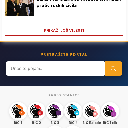
protiv ruskih civila
PRIKAŽI JOŠ VIJESTI
PRETRAŽITE PORTAL
Search
for:
RADIO STANICE
BiG 1
BiG 2
BiG 3
BiG 4
BiG Balade
BiG Folk