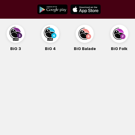
Skip
to
content
BiG 3
BiG 4
BiG Balade
BiG Folk