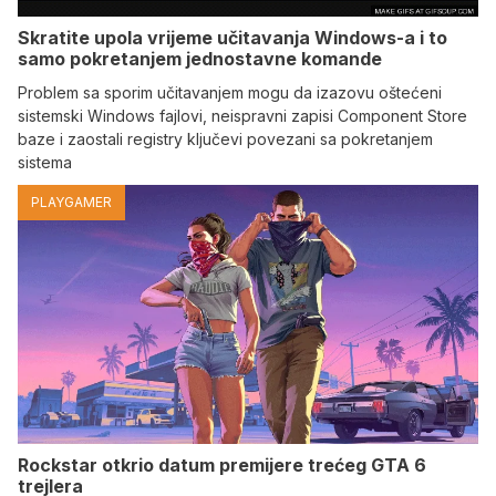
Skratite upola vrijeme učitavanja Windows-a i to
samo pokretanjem jednostavne komande
Problem sa sporim učitavanjem mogu da izazovu oštećeni
sistemski Windows fajlovi, neispravni zapisi Component Store
baze i zaostali registry ključevi povezani sa pokretanjem
sistema
PLAYGAMER
Rockstar otkrio datum premijere trećeg GTA 6
trejlera