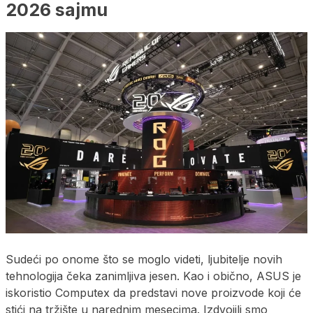
2026 sajmu
Sudeći po onome što se moglo videti, ljubitelje novih
tehnologija čeka zanimljiva jesen. Kao i obično, ASUS je
iskoristio Computex da predstavi nove proizvode koji će
stići na tržište u narednim mesecima. Izdvojili smo