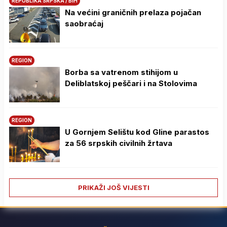
REPUBLIKA SRPSKA / BIH
Na većini graničnih prelaza pojačan
saobraćaj
REGION
Borba sa vatrenom stihijom u
Deliblatskoj peščari i na Stolovima
REGION
U Gornjem Selištu kod Gline parastos
za 56 srpskih civilnih žrtava
PRIKAŽI JOŠ VIJESTI