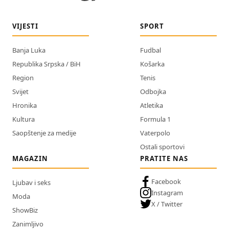
VIJESTI
SPORT
Banja Luka
Fudbal
Republika Srpska / BiH
Košarka
Region
Tenis
Svijet
Odbojka
Hronika
Atletika
Kultura
Formula 1
Saopštenje za medije
Vaterpolo
Ostali sportovi
MAGAZIN
PRATITE NAS
Facebook
Ljubav i seks
Instagram
Moda
X / Twitter
ShowBiz
Zanimljivo