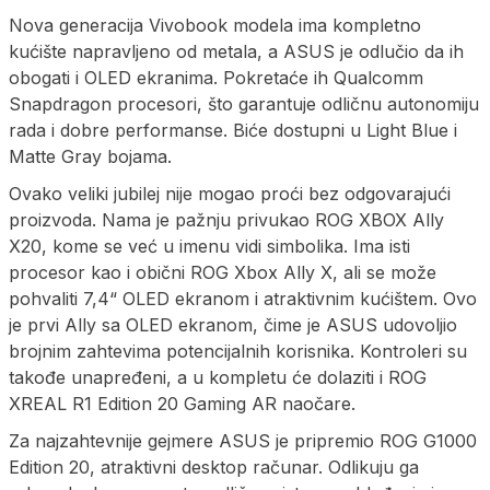
Nova generacija Vivobook modela ima kompletno
kućište napravljeno od metala, a ASUS je odlučio da ih
obogati i OLED ekranima. Pokretaće ih Qualcomm
Snapdragon procesori, što garantuje odličnu autonomiju
rada i dobre performanse. Biće dostupni u Light Blue i
Matte Gray bojama.
Ovako veliki jubilej nije mogao proći bez odgovarajući
proizvoda. Nama je pažnju privukao ROG XBOX Ally
X20, kome se već u imenu vidi simbolika. Ima isti
procesor kao i obični ROG Xbox Ally X, ali se može
pohvaliti 7,4“ OLED ekranom i atraktivnim kućištem. Ovo
je prvi Ally sa OLED ekranom, čime je ASUS udovoljio
brojnim zahtevima potencijalnih korisnika. Kontroleri su
takođe unapređeni, a u kompletu će dolaziti i ROG
XREAL R1 Edition 20 Gaming AR naočare.
Za najzahtevnije gejmere ASUS je pripremio ROG G1000
Edition 20, atraktivni desktop računar. Odlikuju ga