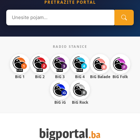
PRETRAŽITE PORTAL
Search
for:
RADIO STANICE
BiG 1
BiG 2
BiG 3
BiG 4
BiG Balade
BiG Folk
BiG iG
BiG Rock