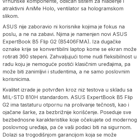
vrhunske komponente, odličan sistem za hlađenje i
atraktivni AniMe Holo, ventilator sa hologramskom
slikom.
ASUS nije zaboravio ni korisnike kojima je fokus na
poslu, a ne na zabavi. Njima je namenjen novi ASUS
ExpertBook B5 Flip G2 (B5406FMA). Iza dugačke
oznake krije se konvertibilni laptop kome se ekran može
rotirati 360 stepeni. Zahvaljujući tome nudi fleksibilnost u
radu koju je nemoguće postići klasičnim uređajima, pa
može biti zanimljivi i studentima, a ne samo poslovnim
korisnicima.
Kvalitet izrade je potvrđen kroz niz testova u skladu sa
MIL-STD 810H standardom. ASUS ExpertBook B5 Flip
G2 ima tastaturu otpornu na prolivanje tečnosti, kao i
ojačane šarke, za bezbrižnije korišćenje. Poseduje sve
bezbednosne karakteristike koje očekujete od modernog
poslovnog uređaja, pa će vaši podaci biti na sigurnom.
Dolazi sa trogodišnjom garancijom koja se može