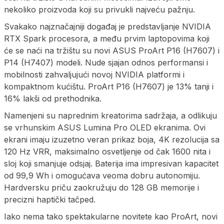
nekoliko proizvoda koji su privukli najveću pažnju.
Svakako najznačajniji događaj je predstavljanje NVIDIA
RTX Spark procesora, a među prvim laptopovima koji
će se naći na tržištu su novi ASUS ProArt P16 (H7607) i
P14 (H7407) modeli. Nude sjajan odnos performansi i
mobilnosti zahvaljujući novoj NVIDIA platformi i
kompaktnom kućištu. ProArt P16 (H7607) je 13% tanji i
16% lakši od prethodnika.
Namenjeni su naprednim kreatorima sadržaja, a odlikuju
se vrhunskim ASUS Lumina Pro OLED ekranima. Ovi
ekrani imaju izuzetno veran prikaz boja, 4K rezolucija sa
120 Hz VRR, maksimalno osvetljenje od čak 1600 nita i
sloj koji smanjuje odsjaj. Baterija ima impresivan kapacitet
od 99,9 Wh i omogućava veoma dobru autonomiju.
Hardversku priču zaokružuju do 128 GB memorije i
precizni haptički tačped.
Iako nema tako spektakularne novitete kao ProArt, novi