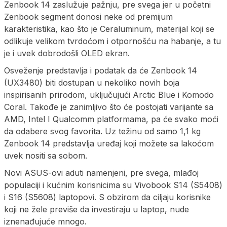
Zenbook 14 zaslužuje pažnju, pre svega jer u početni
Zenbook segment donosi neke od premijum
karakteristika, kao što je Ceraluminum, materijal koji se
odlikuje velikom tvrdoćom i otpornošću na habanje, a tu
je i uvek dobrodošli OLED ekran.
Osveženje predstavlja i podatak da će Zenbook 14
(UX3480) biti dostupan u nekoliko novih boja
inspirisanih prirodom, uključujući Arctic Blue i Komodo
Coral. Takođe je zanimljivo što će postojati varijante sa
AMD, Intel I Qualcomm platformama, pa će svako moći
da odabere svog favorita. Uz težinu od samo 1,1 kg
Zenbook 14 predstavlja uređaj koji možete sa lakoćom
uvek nositi sa sobom.
Novi ASUS-ovi aduti namenjeni, pre svega, mlađoj
populaciji i kućnim korisnicima su Vivobook S14 (S5408)
i S16 (S5608) laptopovi. S obzirom da ciljaju korisnike
koji ne žele previše da investiraju u laptop, nude
iznenađujuće mnogo.