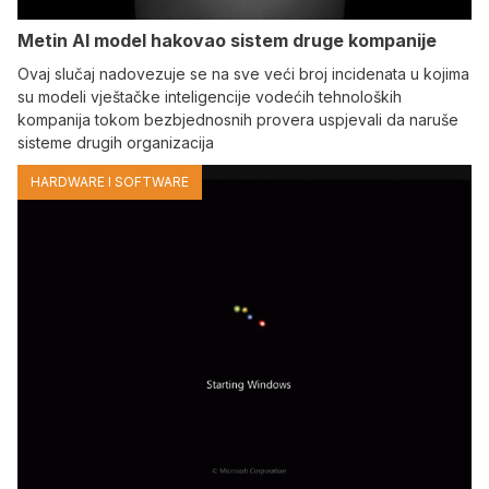
Metin AI model hakovao sistem druge kompanije
Ovaj slučaj nadovezuje se na sve veći broj incidenata u kojima
su modeli vještačke inteligencije vodećih tehnoloških
kompanija tokom bezbjednosnih provera uspjevali da naruše
sisteme drugih organizacija
HARDWARE I SOFTWARE