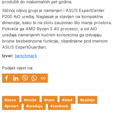
produžiti do maksimalnih pet godina.
Sličnoj ciljnoj grupi je namenjen i ASUS ExpertCenter
P200 AiO uređaj. Naglasak je stavljen na kompaktne
dimenzije, kako bi na stolu zauzimao što manje prostora.
Pokreće ga AMD Ryzen 5 40 procesor, a od AiO
uređaja namenjenih kućnim korisnicima ga izdvajaju
brojne bezbednosne funkcije, objedinjene pod imenom
ASUS ExpertGuardian.
Izvor:
benchmark
Podijeli vijest na:
#asus
#može
#novi
#oled
#pažnju
#proart
#uređaja
#zenbook