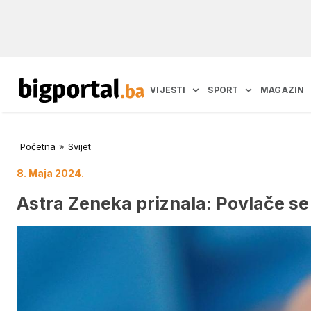
VIJESTI
SPORT
MAGAZIN
Početna
»
Svijet
8. Maja 2024.
Astra Zeneka priznala: Povlače se