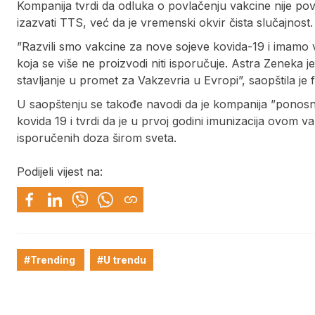
Kompanija tvrdi da odluka o povlačenju vakcine nije p
izazvati TTS, već da je vremenski okvir čista slučajnost.
”Razvili smo vakcine za nove sojeve kovida-19 i imamo 
koja se više ne proizvodi niti isporučuje. Astra Zeneka
stavljanje u promet za Vakzevria u Evropi”, saopštila j
U saopštenju se takođe navodi da je kompanija ”ponosn
kovida 19 i tvrdi da je u prvoj godini imunizacija ovom va
isporučenih doza širom sveta.
Podijeli vijest na:
#Trending
#U trendu