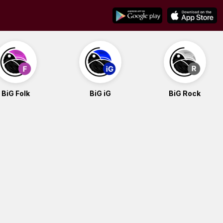
BiG Folk
BiG iG
BiG Rock