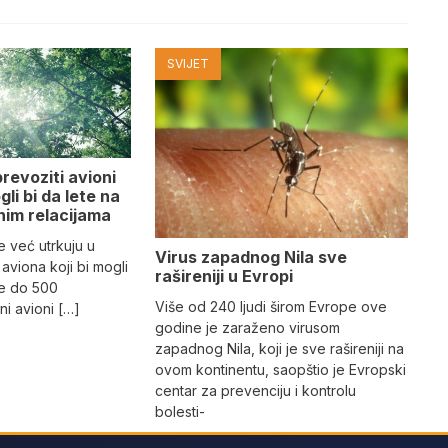
SVIJET
revoziti avioni
li bi da lete na
im relacijama
e već utrkuju u
Virus zapadnog Nila sve
 aviona koji bi mogli
rašireniji u Evropi
ne do 500
Više od 240 ljudi širom Evrope ove
čni avioni […]
godine je zaraženo virusom
zapadnog Nila, koji je sve rašireniji na
ovom kontinentu, saopštio je Evropski
centar za prevenciju i kontrolu
bolesti-