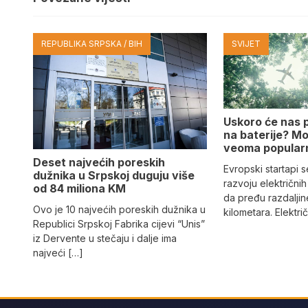
REPUBLIKA SRPSKA / BIH
SVIJET
Uskoro će nas p
na baterije? Mog
veoma popularn
Deset najvećih poreskih
Evropski startapi s
dužnika u Srpskoj duguju više
razvoju električnih
od 84 miliona KM
da pređu razdalji
Ovo je 10 najvećih poreskih dužnika u
kilometara. Elektri
Republici Srpskoj Fabrika cijevi “Unis”
iz Dervente u stečaju i dalje ima
najveći […]