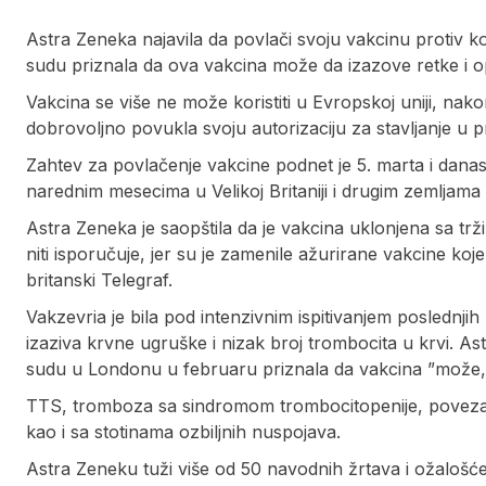
Astra Zeneka najavila da povlači svoju vakcinu protiv 
sudu priznala da ova vakcina može da izazove retke i 
Vakcina se više ne može koristiti u Evropskoj uniji, na
dobrovoljno povukla svoju autorizaciju za stavljanje u 
Zahtev za povlačenje vakcine podnet je 5. marta i danas
narednim mesecima u Velikoj Britaniji i drugim zemljama
Astra Zeneka je saopštila da je vakcina uklonjena sa trži
niti isporučuje, jer su je zamenile ažurirane vakcine koj
britanski Telegraf.
Vakzevria je bila pod intenzivnim ispitivanjem poslednji
izaziva krvne ugruške i nizak broj trombocita u krvi. 
sudu u Londonu u februaru priznala da vakcina ”može,
TTS, tromboza sa sindromom trombocitopenije, povezana 
kao i sa stotinama ozbiljnih nuspojava.
Astra Zeneku tuži više od 50 navodnih žrtava i ožalošće