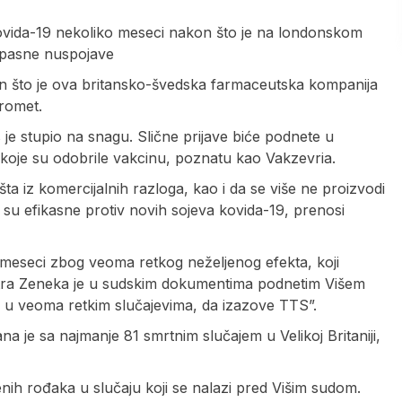
kovida-19 nekoliko meseci nakon što je na londonskom
opasne nuspojave
kon što je ova britansko-švedska farmaceutska kompanija
promet.
 je stupio na snagu. Slične prijave biće podnete u
 koje su odobrile vakcinu, poznatu kao Vakzevria.
šta iz komercijalnih razloga, kao i da se više ne proizvodi
e su efikasne protiv novih sojeva kovida-19, prenosi
h meseci zbog veoma retkog neželjenog efekta, koji
Astra Zeneka je u sudskim dokumentima podnetim Višem
 u veoma retkim slučajevima, da izazove TTS”.
je sa najmanje 81 smrtnim slučajem u Velikoj Britaniji,
nih rođaka u slučaju koji se nalazi pred Višim sudom.