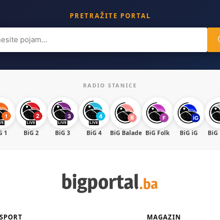
PRETRAŽITE PORTAL
ch
RADIO STANICE
G 1
BiG 2
BiG 3
BiG 4
BiG Balade
BiG Folk
BiG iG
BiG
SPORT
MAGAZIN