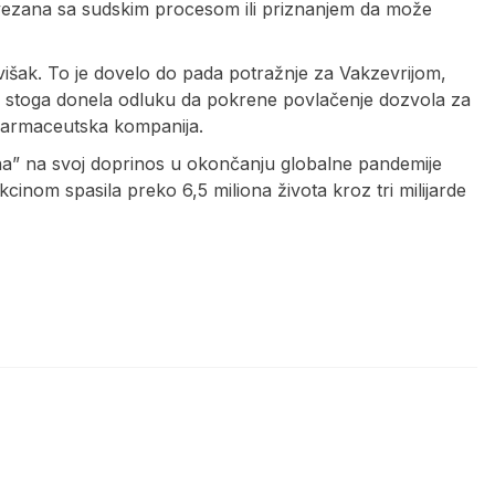
ovezana sa sudskim procesom ili priznanjem da može
višak. To je dovelo do pada potražnje za Vakzevrijom,
 je stoga donela odluku da pokrene povlačenje dozvola za
e farmaceutska kompanija.
a” na svoj doprinos u okončanju globalne pandemije
kcinom spasila preko 6,5 miliona života kroz tri milijarde