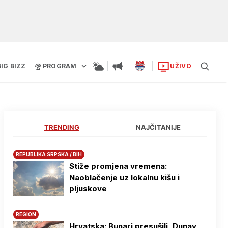
BIG BIZZ
PROGRAM
UŽIVO
TRENDING
NAJČITANIJE
REPUBLIKA SRPSKA / BIH
Stiže promjena vremena:
Naoblačenje uz lokalnu kišu i
pljuskove
REGION
Hrvatska: Bunari presušili, Dunav