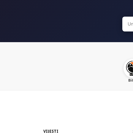
Sear
for:
Bi
VIJESTI