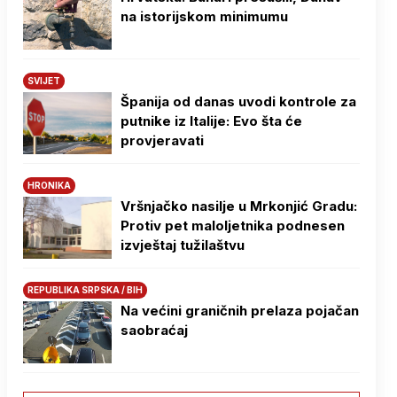
na istorijskom minimumu
SVIJET
Španija od danas uvodi kontrole za
putnike iz Italije: Evo šta će
provjeravati
HRONIKA
Vršnjačko nasilje u Mrkonjić Gradu:
Protiv pet maloljetnika podnesen
izvještaj tužilaštvu
REPUBLIKA SRPSKA / BIH
Na većini graničnih prelaza pojačan
saobraćaj