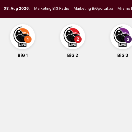
Skip
08. Aug 2026.
Marketing BIG Radio
Marketing BiGportal.ba
Mi smo 
to
content
BiG 1
BiG 2
BiG 3