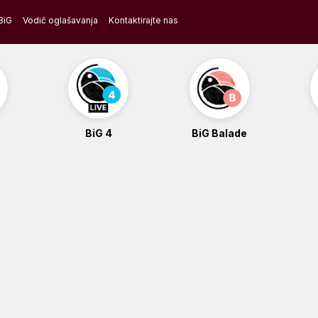
BiG
Vodič oglašavanja
Kontaktirajte nas
BiG 4
BiG Balade