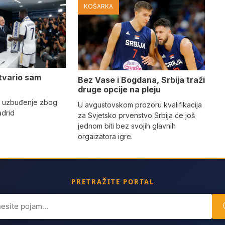
KOŠARKA
tvario sam
Bez Vase i Bogdana, Srbija traži
druge opcije na pleju
o uzbuđenje zbog
U avgustovskom prozoru kvalifikacija
adrid
za Svjetsko prvenstvo Srbija će još
jednom biti bez svojih glavnih
orgaizatora igre.
PRETRAŽITE PORTAL
ch