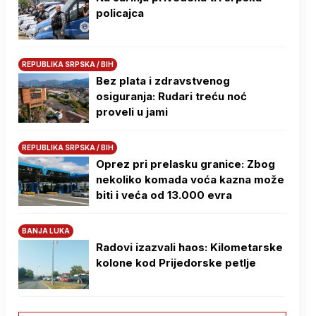
policajca
REPUBLIKA SRPSKA / BIH
Bez plata i zdravstvenog
osiguranja: Rudari treću noć
proveli u jami
REPUBLIKA SRPSKA / BIH
Oprez pri prelasku granice: Zbog
nekoliko komada voća kazna može
biti i veća od 13.000 evra
BANJA LUKA
Radovi izazvali haos: Kilometarske
kolone kod Prijedorske petlje