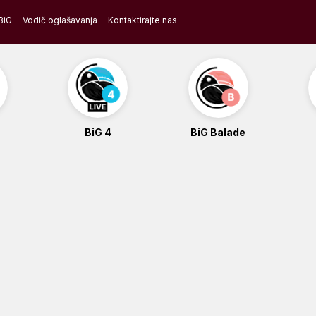
BiG
Vodič oglašavanja
Kontaktirajte nas
BiG 4
BiG Balade