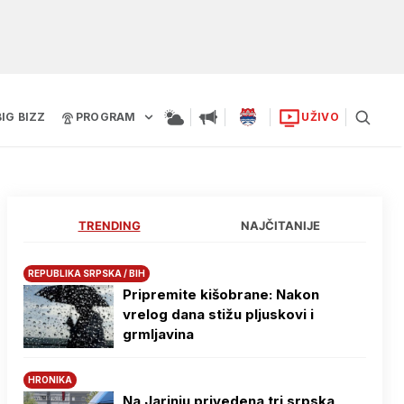
BIG BIZZ
PROGRAM
UŽIVO
TRENDING
NAJČITANIJE
REPUBLIKA SRPSKA / BIH
Pripremite kišobrane: Nakon
vrelog dana stižu pljuskovi i
grmljavina
HRONIKA
Na Јarinju privedena tri srpska