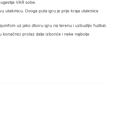
sugestije VAR sobe.
ovu utakmicu. Ovoga puta igru je prije kraja utakmice
ijumfom uz jako dboru igru na terenu i uzbudljiv fudbal.
 konačnici prolaz dalje izboriće i neke najbolje