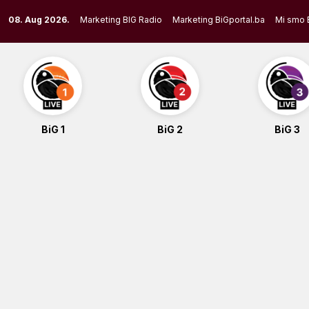
Skip
08. Aug 2026.
Marketing BIG Radio
Marketing BiGportal.ba
Mi smo 
to
content
BiG 1
BiG 2
BiG 3