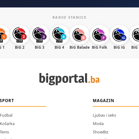
RADIO STANICE
G 1
BiG 2
BiG 3
BiG 4
BiG Balade
BiG Folk
BiG iG
BiG
SPORT
MAGAZIN
Fudbal
Ljubav i seks
Košarka
Moda
Tenis
ShowBiz