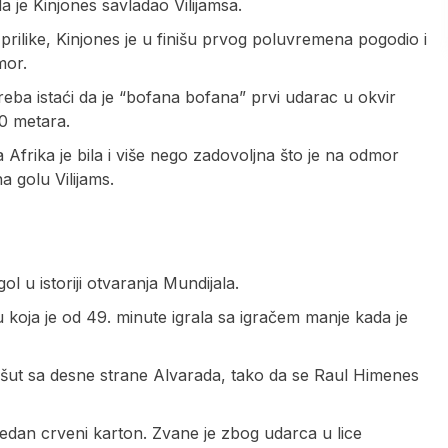
 je Kinjones savladao Vilijamsa.
e prilike, Kinjones je u finišu prvog poluvremena pogodio i
mor.
reba istaći da je “bofana bofana” prvi udarac u okvir
30 metara.
Afrika je bila i više nego zadovoljna što je na odmor
a golu Vilijams.
ol u istoriji otvaranja Mundijala.
koja je od 49. minute igrala sa igračem manje kada je
aršut sa desne strane Alvarada, tako da se Raul Himenes
jedan crveni karton. Zvane je zbog udarca u lice