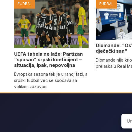
FUDBAL
FUDBAL
Diomande: “Os
dječački san”
UEFA tabela ne laže: Partizan
“spasao” srpski koeficijent –
Diomande nije kri
situacija, ipak, nepovoljna
prelaska u Real M
Evropska sezona tek je u ranoj fazi, a
srpski fudbal već se suočava sa
velikim izazovom
Sear
for: