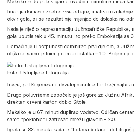
Meksiko je do gola stigao u uvodnim minutima meča kada
Imao je domaćin znatno više od igre, imali su i izglednij
okvir gola, ali se rezultat nije mijenjao do dolaska na od
Kada je riječ o reprezentaciju Južnoafričke Republike, t
gola uputila tek u 45. minutu i to preko Embokazija sa 
Domaćin je u potpunosti dominirao prvi dijelom, a Južna 
otišla sa samo jednim golom zaostatka – 1:0. Briljirao je n
Foto: Ustupljena fotografija
Inače, gol Kinjonesa u devetoj minuti je bio treći najbrži g
Drugo poluvrijeme započelo je još gore za Južnu Afriku 
direktan crveni karton dobio Sitole.
Meksiko je u 67. minuti duplirao vođstvo. Odličan cent
samo “poklonio” i zatresao mrežu glavom – 2:0.
Igrala se 83. minuta kada je “bofana bofana” dobila još 