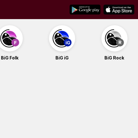
BiG Folk
BiG iG
BiG Rock