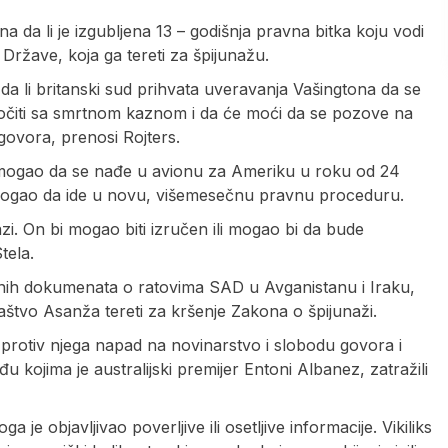
a da li je izgubljena 13 – godišnja pravna bitka koju vodi
 Države, koja ga tereti za špijunažu.
da li britanski sud prihvata uveravanja Vašingtona da se
čiti sa smrtnom kaznom i da će moći da se pozove na
ovora, prenosi Rojters.
 mogao da se nađe u avionu za Ameriku u roku od 24
aj mogao da ide u novu, višemesečnu pravnu proceduru.
zi. On bi mogao biti izručen ili mogao bi da bude
tela.
 vojnih dokumenata o ratovima SAD u Avganistanu i Iraku,
aštvo Asanža tereti za kršenje Zakona o špijunaži.
 protiv njega napad na novinarstvo i slobodu govora i
đu kojima je australijski premijer Entoni Albanez, zatražili
je objavljivao poverljive ili osetljive informacije. Vikiliks