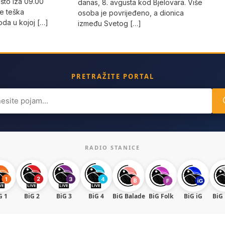
što iza 09.00
danas, 8. avgusta kod Bjelovara. Više
e teška
osoba je povrijeđeno, a dionica
da u kojoj […]
između Svetog […]
PRETRAŽITE PORTAL
ch
RADIO STANICE
G 1
BiG 2
BiG 3
BiG 4
BiG Balade
BiG Folk
BiG iG
BiG