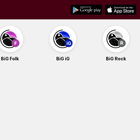
BiG Folk
BiG iG
BiG Rock