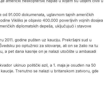
uje američki helikopterski napad u kojem su ubijeni civili u
više od 91.000 dokumenata, uglavnom tajnih američkih
dine Vikiliks je objavio 400.000 poverljivih vojnih dosijea
američkih diplomatskih depeša, uključujući i stavove
uaru 2011. godine pušten uz kauciju. Prekršajni sud u
edsku po optužnici za silovanje, ali on se žalio na tu
, a pet dana kasnije on je nalazi utočište u ambasadi
vador ukinuo politički azil, a 1. maja je osuđen na 50
 kaucije. Trenutno se nalazi u britanskom zatvoru, gde