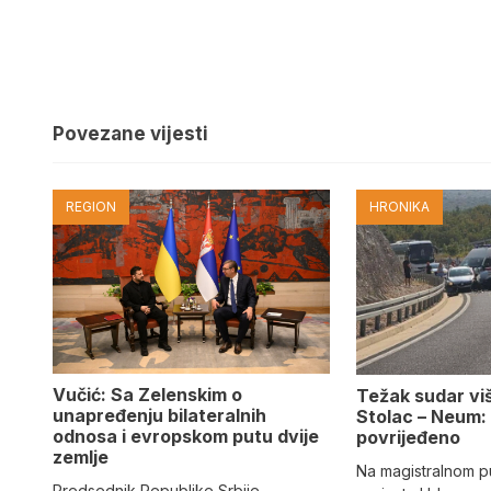
Povezane vijesti
REGION
HRONIKA
Vučić: Sa Zelenskim o
Težak sudar viš
unapređenju bilateralnih
Stolac – Neum:
odnosa i evropskom putu dvije
povrijeđeno
zemlje
Na magistralnom p
Predsednik Republike Srbije