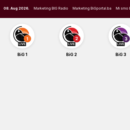
Skip
08. Aug 2026.
Marketing BIG Radio
Marketing BiGportal.ba
Mi smo 
to
content
BiG 1
BiG 2
BiG 3