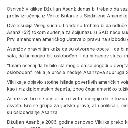
Osnivač Vikiliksa Džulijan Asanž danas bi trebalo da sazn
protiv izručenja iz Velike Britanije u Sjedinjene Američke
Dvoje sudija Višeg suda u Londonu trebalo bi da odluče 
Asanž (52) tokom suđenja za špijunažu u SAD neće suo
Prvi amandman američkog Ustava o pravu na slobodu g
Asanžov pravni tim kaže da su otvorene opcije – da bi
sata, da bi mogao biti oslobođen ili da bi njegov sluč
“Imam osećaj da bi bilo šta moglo da se dogodi u ovoj fa
oslobođen”, rekla je prošle nedelje Asanžova supruga S
Vikiliks je objavio stotine hiljada poverljivih američkih
kao i niz diplomatskih depeša, zbog čega američko tužil
Asanžove brojne pristalice u svetu ocenjuju da je tužba
osveta. Brojne grupe za ljudska prava, ali i političari, me
su oslobađanje Asanža.
Džulijan Asanž je 2006. godine osnovao Vikiliks preko koga 