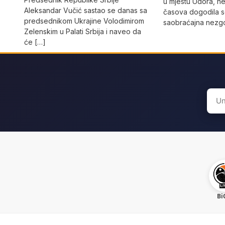
u mjestu Udora, ne
Aleksandar Vučić sastao se danas sa
časova dogodila s
predsednikom Ukrajine Volodimirom
saobraćajna nezgo
Zelenskim u Palati Srbija i naveo da
će […]
Sear
for:
Bi