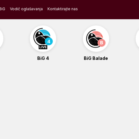
BiG
Vodič oglašavanja
Kontaktirajte nas
BiG 4
BiG Balade