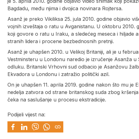
je 5. aprila 2010. godine objavio video snimak koji pokaz
Bagdadu, među njima i dvojica novinara Rojtersa.
Asanž je preko Vikiliksa 25. jula 2010. godine objavio 
vojnih izveštaja o ratu u Avganistanu. U oktobru 2010. go
koji govore o ratu u Iraku, a sledećeg meseca i hiljade 
stranih lidera i procene bezbednosnih pretnji.
Asanž je uhapšen 2010. u Velikoj Britaniji, ali je u febr
Vestminsteru u Londonu naredio je izručenje Asanža u Šv
odluku. Britanski Vrhovni sud odbacio je Asanžovu žalbu
Ekvadora u Londonu i zatražio politički azil.
On je uhapšen 11. aprila 2019. godine nakon što mu je Ek
nedelja zatvora od strane britanskog suda zbog kršenja
čeka na saslušanje u procesu ekstradicije.
Podijeli vijest na: