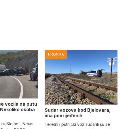
HRONIKA
e vozila na putu
 Nekoliko osoba
Sudar vozova kod Bjelovara,
ima povrijeđenih
utu Stolac – Neum,
Teretni i putnički voz sudarili su se