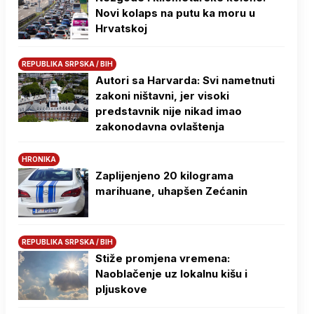
Novi kolaps na putu ka moru u
Hrvatskoj
REPUBLIKA SRPSKA / BIH
Autori sa Harvarda: Svi nametnuti
zakoni ništavni, jer visoki
predstavnik nije nikad imao
zakonodavna ovlaštenja
HRONIKA
Zaplijenjeno 20 kilograma
marihuane, uhapšen Zećanin
REPUBLIKA SRPSKA / BIH
Stiže promjena vremena:
Naoblačenje uz lokalnu kišu i
pljuskove