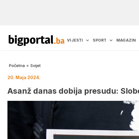
VIJESTI
SPORT
MAGAZIN
Početna
»
Svijet
20. Maja 2024.
Asanž danas dobija presudu: Slobo