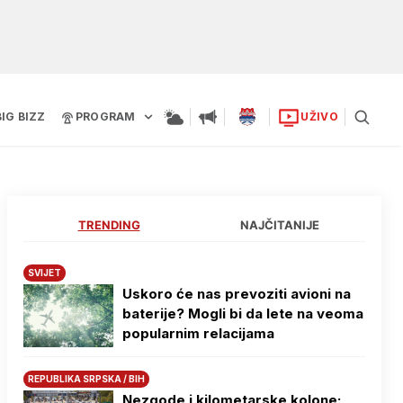
BIG BIZZ
PROGRAM
UŽIVO
TRENDING
NAJČITANIJE
SVIJET
Uskoro će nas prevoziti avioni na
baterije? Mogli bi da lete na veoma
popularnim relacijama
REPUBLIKA SRPSKA / BIH
Nezgode i kilometarske kolone: