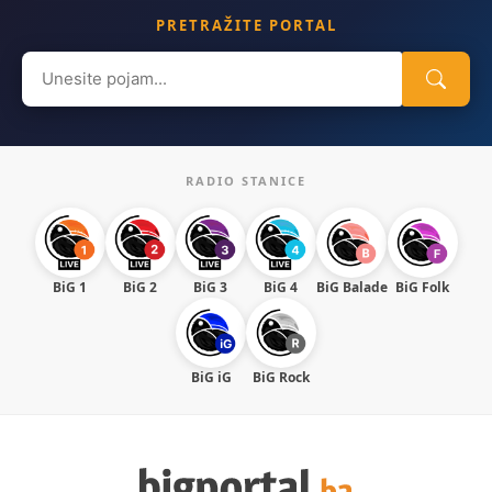
PRETRAŽITE PORTAL
Search
for:
RADIO STANICE
BiG 1
BiG 2
BiG 3
BiG 4
BiG Balade
BiG Folk
BiG iG
BiG Rock