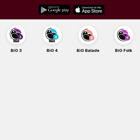
Skip
to
content
BiG 4
BiG Balade
BiG Folk
BiG iG