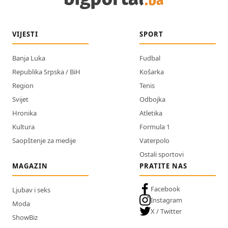
VIJESTI
SPORT
Banja Luka
Fudbal
Republika Srpska / BiH
Košarka
Region
Tenis
Svijet
Odbojka
Hronika
Atletika
Kultura
Formula 1
Saopštenje za medije
Vaterpolo
Ostali sportovi
MAGAZIN
PRATITE NAS
Facebook
Ljubav i seks
Instagram
Moda
X / Twitter
ShowBiz