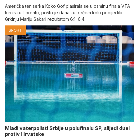
Američka teniserka Koko Gof plasirala se u osminu finala VTA
turnira u Torontu, pošto je danas u trećem kolu pobijedila
Grkinju Mariju Sakari rezultatom 6:1, 6:4.
SPORT
Mladi vaterpolisti Srbije u polufinalu SP, slijedi duel
protiv Hrvatske