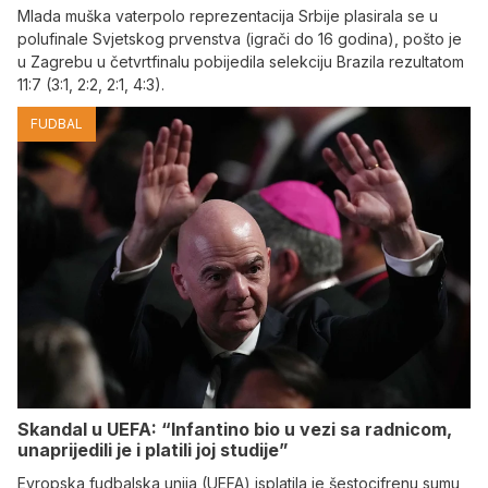
Mlada muška vaterpolo reprezentacija Srbije plasirala se u
polufinale Svjetskog prvenstva (igrači do 16 godina), pošto je
u Zagrebu u četvrtfinalu pobijedila selekciju Brazila rezultatom
11:7 (3:1, 2:2, 2:1, 4:3).
FUDBAL
Skandal u UEFA: “Infantino bio u vezi sa radnicom,
unaprijedili je i platili joj studije”
Evropska fudbalska unija (UEFA) isplatila je šestocifrenu sumu