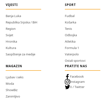
VIJESTI
SPORT
Banja Luka
Fudbal
Republika Srpska / BiH
Košarka
Region
Tenis
Svijet
Odbojka
Hronika
Atletika
Kultura
Formula 1
Saopštenje za medije
Vaterpolo
Ostali sportovi
MAGAZIN
PRATITE NAS
Facebook
Ljubav i seks
Instagram
Moda
X / Twitter
ShowBiz
Zanimljivo