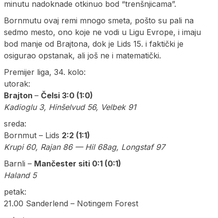
minutu nadoknade otkinuo bod “trenšnjicama”.
Bornmutu ovaj remi mnogo smeta, pošto su pali na
sedmo mesto, ono koje ne vodi u Ligu Evrope, i imaju
bod manje od Brajtona, dok je Lids 15. i faktički je
osigurao opstanak, ali još ne i matematički.
Premijer liga, 34. kolo:
utorak:
Brajton
–
Čelsi 3:0 (1:0)
Kadioglu 3, Hinšelvud 56, Velbek 91
sreda:
Bornmut – Lids
2:2 (1:1)
Krupi 60, Rajan 86 — Hil 68ag, Longstaf 97
Barnli –
Mančester siti 0:1 (0:1)
Haland 5
petak:
21.00 Sanderlend – Notingem Forest