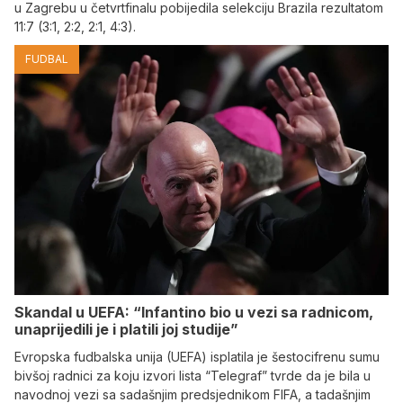
u Zagrebu u četvrtfinalu pobijedila selekciju Brazila rezultatom
11:7 (3:1, 2:2, 2:1, 4:3).
FUDBAL
Skandal u UEFA: “Infantino bio u vezi sa radnicom,
unaprijedili je i platili joj studije”
Evropska fudbalska unija (UEFA) isplatila je šestocifrenu sumu
bivšoj radnici za koju izvori lista “Telegraf” tvrde da je bila u
navodnoj vezi sa sadašnjim predsjednikom FIFA, a tadašnjim