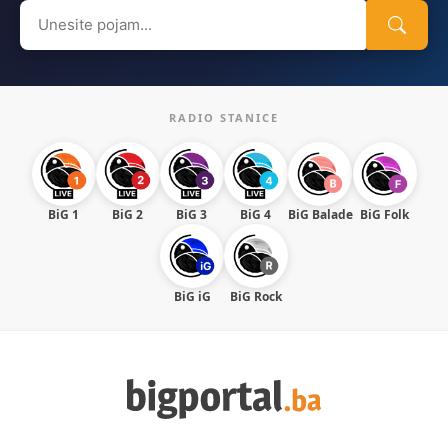
Search
for:
RADIO STANICE
BiG 1
BiG 2
BiG 3
BiG 4
BiG Balade
BiG Folk
BiG iG
BiG Rock