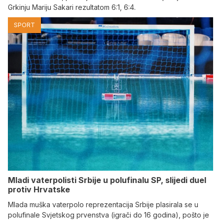
Grkinju Mariju Sakari rezultatom 6:1, 6:4.
SPORT
Mladi vaterpolisti Srbije u polufinalu SP, slijedi duel
protiv Hrvatske
Mlada muška vaterpolo reprezentacija Srbije plasirala se u
polufinale Svjetskog prvenstva (igrači do 16 godina), pošto je