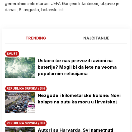
generalnim sekretarom UEFA Đanijem Infantinom, objavio je
danas, 8. avgusta, britanski list.
TRENDING
NAJČITANIJE
SVIJET
Uskoro će nas prevoziti avioni na
baterije? Mogli bi da lete na veoma
popularnim relacijama
REPUBLIKA SRPSKA / BIH
Nezgode i kilometarske kolone: Novi
kolaps na putu ka moru u Hrvatskoj
REPUBLIKA SRPSKA / BIH
Autori sa Harvarda: Svi nametnuti