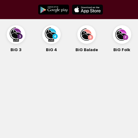
Skip
to
content
G 3
BiG 4
BiG Balade
BiG Folk
B