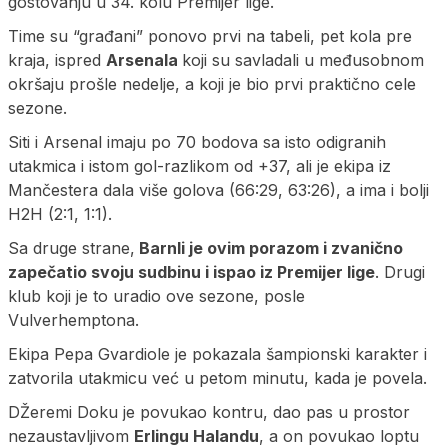
gostovanju u 34. kolu Premijer lige.
Time su “građani” ponovo prvi na tabeli, pet kola pre
kraja, ispred
Arsenala
koji su savladali u međusobnom
okršaju prošle nedelje, a koji je bio prvi praktično cele
sezone.
Siti i Arsenal imaju po 70 bodova sa isto odigranih
utakmica i istom gol-razlikom od +37, ali je ekipa iz
Mančestera dala više golova (66:29, 63:26), a ima i bolji
H2H (2:1, 1:1).
Sa druge strane,
Barnli je ovim porazom i zvanično
zapečatio svoju sudbinu i ispao iz Premijer lige
. Drugi
klub koji je to uradio ove sezone, posle
Vulverhemptona.
Ekipa Pepa Gvardiole je pokazala šampionski karakter i
zatvorila utakmicu već u petom minutu, kada je povela.
DŽeremi Doku je povukao kontru, dao pas u prostor
nezaustavljivom
Erlingu Halandu
, a on povukao loptu