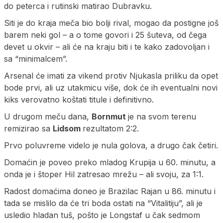
do peterca i rutinski matirao Dubravku.
Siti je do kraja meča bio bolji rival, mogao da postigne još
barem neki gol – a o tome govori i 25 šuteva, od čega
devet u okvir – ali će na kraju biti i te kako zadovoljan i
sa “minimalcem”.
Arsenal će imati za vikend protiv Njukasla priliku da opet
bode prvi, ali uz utakmicu više, dok će ih eventualni novi
kiks verovatno koštati titule i definitivno.
U drugom meču dana,
Bornmut
je na svom terenu
remizirao sa
Lidsom
rezultatom 2:2.
Prvo poluvreme videlo je nula golova, a drugo čak četiri.
Domaćin je poveo preko mladog Krupija u 60. minutu, a
onda je i štoper Hil zatresao mrežu – ali svoju, za 1:1.
Radost domaćima doneo je Brazilac Rajan u 86. minutu i
tada se mislilo da će tri boda ostati na “Vitalitiju”, ali je
usledio hladan tuš, pošto je Longstaf u čak sedmom