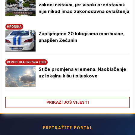
zakoni ništavni, jer visoki predstavnik
nije nikad imao zakonodavna ovlaštenja
HRONIKA
Zaplijenjeno 20 kilograma marihuane,
uhapšen Zećanin
REPUBLIKA SRPSKA / BIH
Stiže promjena vremena: Naoblačenje
uz lokalnu kišu i pljuskove
PRIKAŽI JOŠ VIJESTI
PRETRAŽITE PORTAL