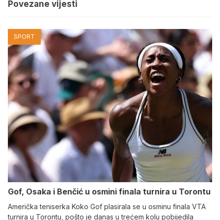
Povezane vijesti
SPORT
Gof, Osaka i Benčić u osmini finala turnira u Torontu
Američka teniserka Koko Gof plasirala se u osminu finala VTA
turnira u Torontu, pošto je danas u trećem kolu pobijedila