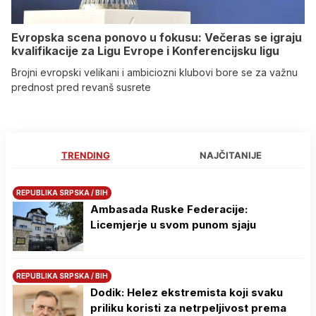
Evropska scena ponovo u fokusu: Večeras se igraju
kvalifikacije za Ligu Evrope i Konferencijsku ligu
Brojni evropski velikani i ambiciozni klubovi bore se za važnu
prednost pred revanš susrete
TRENDING
NAJČITANIJE
REPUBLIKA SRPSKA / BIH
Ambasada Ruske Federacije:
Licemjerje u svom punom sjaju
REPUBLIKA SRPSKA / BIH
Dodik: Helez ekstremista koji svaku
priliku koristi za netrpeljivost prema