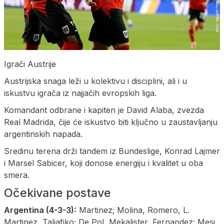
Igrači Austrije
Austrijska snaga leži u kolektivu i disciplini, ali i u
iskustvu igrača iz najjačih evropskih liga.
Komandant odbrane i kapiten je David Alaba, zvezda
Real Madrida, čije će iskustvo biti ključno u zaustavljanju
argentinskih napada.
Sredinu terena drži tandem iz Bundeslige, Konrad Lajmer
i Marsel Sabicer, koji donose energiju i kvalitet u oba
smera.
Očekivane postave
Argentina (4-3-3):
Martinez; Molina, Romero, L.
Martinez, Taljafiko; De Pol, Mekalister, Fernandez; Mesi,