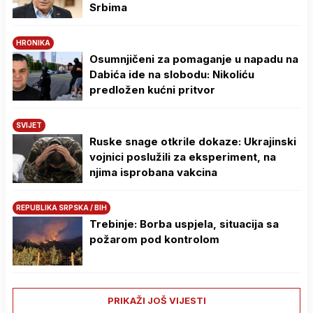
Srbima
HRONIKA
Osumnjičeni za pomaganje u napadu na
Dabića ide na slobodu: Nikoliću
predložen kućni pritvor
SVIJET
Ruske snage otkrile dokaze: Ukrajinski
vojnici poslužili za eksperiment, na
njima isprobana vakcina
REPUBLIKA SRPSKA / BIH
Trebinje: Borba uspjela, situacija sa
požarom pod kontrolom
PRIKAŽI JOŠ VIJESTI