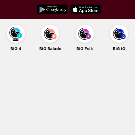
Skip
to
content
BiG 4
BiG Balade
BiG Folk
BiG iG