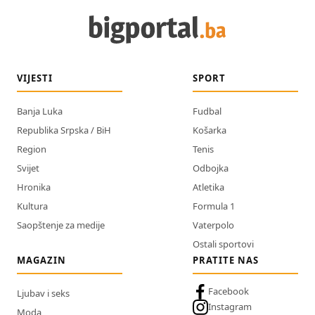
VIJESTI
SPORT
Banja Luka
Fudbal
Republika Srpska / BiH
Košarka
Region
Tenis
Svijet
Odbojka
Hronika
Atletika
Kultura
Formula 1
Saopštenje za medije
Vaterpolo
Ostali sportovi
MAGAZIN
PRATITE NAS
Facebook
Ljubav i seks
Instagram
Moda