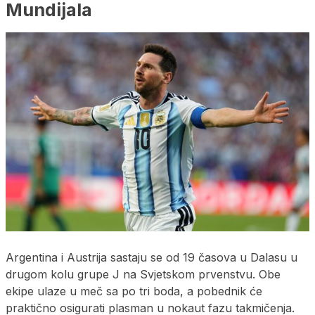
Mundijala
Argentina i Austrija sastaju se od 19 časova u Dalasu u
drugom kolu grupe J na Svjetskom prvenstvu. Obe
ekipe ulaze u meč sa po tri boda, a pobednik će
praktično osigurati plasman u nokaut fazu takmičenja.