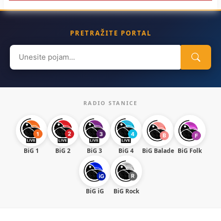
PRETRAŽITE PORTAL
Search
for:
RADIO STANICE
BiG 1
BiG 2
BiG 3
BiG 4
BiG Balade
BiG Folk
BiG iG
BiG Rock