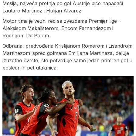
Mesija, najveća pretnja po gol Austrije biće napadači
Lautaro Martinez i Hulijan Alvarez.
Motor tima je vezni red sa zvezdama Premijer lige –
Aleksisom Mekalisterom, Encom Fernandezom i
Rodrigom De Polom.
Odbrana, predvođena Kristijanom Romerom i Lisandrom
Martinezom ispred golmana Emilijana Martineza, deluje
izuzetno čvrsto, što potvrđuje samo jedan primljen gol u
poslednjih pet utakmica.