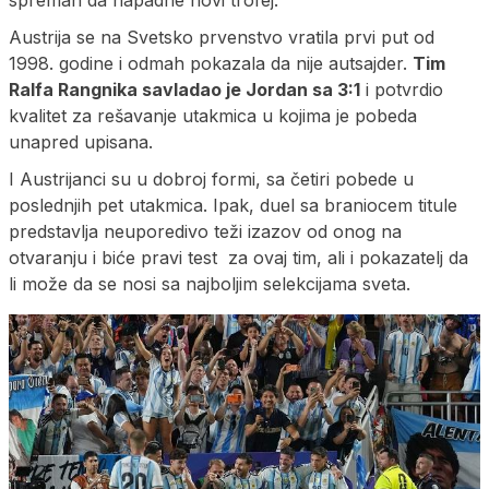
spreman da napadne novi trofej.
Austrija se na Svetsko prvenstvo vratila prvi put od
1998. godine i odmah pokazala da nije autsajder.
Tim
Ralfa Rangnika savladao je Jordan sa 3:1
i potvrdio
kvalitet za rešavanje utakmica u kojima je pobeda
unapred upisana.
I Austrijanci su u dobroj formi, sa četiri pobede u
poslednjih pet utakmica. Ipak, duel sa braniocem titule
predstavlja neuporedivo teži izazov od onog na
otvaranju i biće pravi test za ovaj tim, ali i pokazatelj da
li može da se nosi sa najboljim selekcijama sveta.