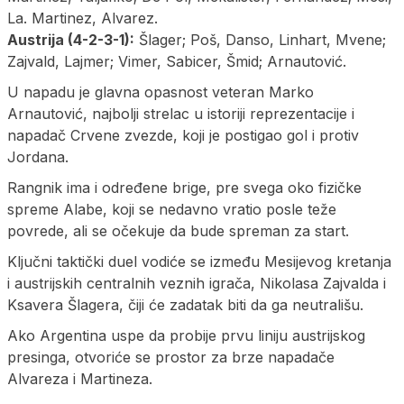
La. Martinez, Alvarez.
Austrija (4-2-3-1):
Šlager; Poš, Danso, Linhart, Mvene;
Zajvald, Lajmer; Vimer, Sabicer, Šmid; Arnautović.
U napadu je glavna opasnost veteran Marko
Arnautović, najbolji strelac u istoriji reprezentacije i
napadač Crvene zvezde, koji je postigao gol i protiv
Jordana.
Rangnik ima i određene brige, pre svega oko fizičke
spreme Alabe, koji se nedavno vratio posle teže
povrede, ali se očekuje da bude spreman za start.
Ključni taktički duel vodiće se između Mesijevog kretanja
i austrijskih centralnih veznih igrača, Nikolasa Zajvalda i
Ksavera Šlagera, čiji će zadatak biti da ga neutrališu.
Ako Argentina uspe da probije prvu liniju austrijskog
presinga, otvoriće se prostor za brze napadače
Alvareza i Martineza.