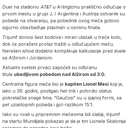
Duel na stadionu
AT&T
u Arlingtonu praktično odlučuje o
prvom mestu u grupi J. I Argentina i Austrija ostvarile su
pobede na otvaranju, pa pobednik ovog meča gotovo
sigurno obezbeđuje plasman u osminu finala.
Trijumf donosi šest bodova i miran ulazak u treće kolo,
dok će poraženi prolaz tražiti u odlučujućem meču.
Nerešen ishod dodatno komplikuje kalkulacije pred duele
sa Alžirom i Jordanom.
Aktuelni svetski prvaci započeli su odbranu
titule
ubedljivom pobedom nad Alžirom od 3:0.
Centralna figura meča bio je
kapiten Lionel Mesi
koji je,
iako u 39. godini, postigao het-trik i potvrdio status
pokretačke snage tima. “Gaučosi” su u sjajnoj formi, sa
pet uzastopnih pobeda i gol-razlikom 15:1.
Iako su rivali u pripremnim mečevima bili slabiji, trijumf
na startu Mundijala pokazao je da je tim Lionela Skalonija