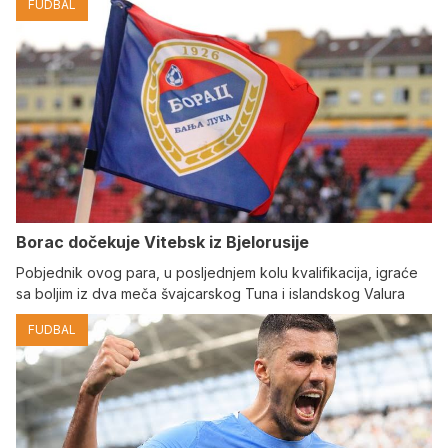
FUDBAL
Borac dočekuje Vitebsk iz Bjelorusije
Pobjednik ovog para, u posljednjem kolu kvalifikacija, igraće
sa boljim iz dva meča švajcarskog Tuna i islandskog Valura
FUDBAL