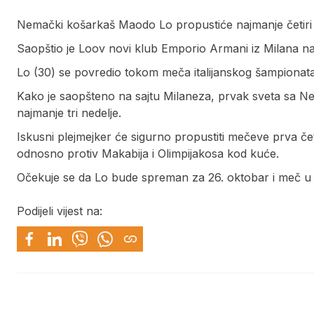
Nemački košarkaš Maodo Lo propustiće najmanje četiri k
Saopštio je Loov novi klub Emporio Armani iz Milana n
Lo (30) se povredio tokom meča italijanskog šampionata p
Kako je saopšteno na sajtu Milaneza, prvak sveta sa Ne
najmanje tri nedelje.
Iskusni plejmejker će sigurno propustiti mečeve prva čet
odnosno protiv Makabija i Olimpijakosa kod kuće.
Očekuje se da Lo bude spreman za 26. oktobar i meč u k
Podijeli vijest na: