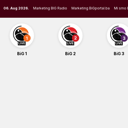
Skip
06. Aug 2026.
Marketing BIG Radio
Marketing BiGportal.ba
Mi smo 
to
content
BiG 1
BiG 2
BiG 3