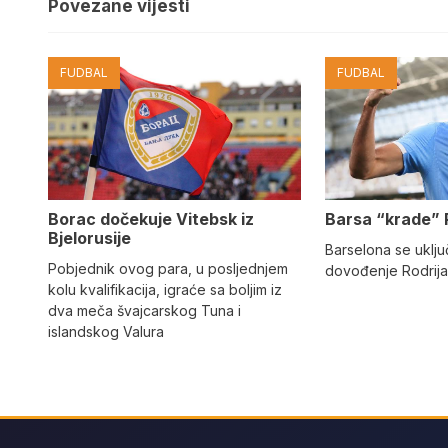
Povezane vijesti
FUDBAL
FUDBAL
Barsa “krade” 
Borac dočekuje Vitebsk iz
Bjelorusije
Barselona se uključ
Pobjednik ovog para, u posljednjem
dovođenje Rodrija
kolu kvalifikacija, igraće sa boljim iz
dva meča švajcarskog Tuna i
islandskog Valura