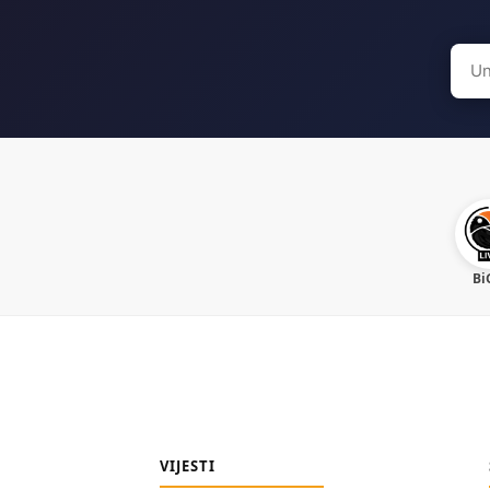
Sear
for:
Bi
VIJESTI