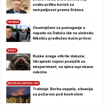
svaku priliku koristi za
netrpeljivost prema Srbima
HRONIKA
Osumnjičeni za pomaganje u
napadu na Dabića ide na slobodu:
Nikoliću predložen kućni pritvor
SVIJET
Ruske snage otkrile dokaze:
Ukrajinski vojnici poslužili za
eksperiment, na njima isprobana
vakcina
REPUBLIKA SRPSKA / BIH
Trebinje: Borba uspjela, situacija
sa požarom pod kontrolom