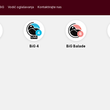
BiG
Vodič oglašavanja
Kontaktirajte nas
BiG 4
BiG Balade