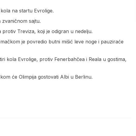
ola na startu Evrolige.
a zvaničnom sajtu.
rotiv Treviza, koji je odigran u nedelju.
mačkom je povredio butni mišić leve noge i pauziraće
iri kola Evrolige, protiv Fenerbahčea i Reala u gostima,
om će Olimpija gostovati Albi u Berlinu.