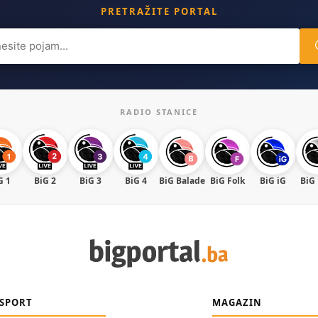
PRETRAŽITE PORTAL
ch
RADIO STANICE
G 1
BiG 2
BiG 3
BiG 4
BiG Balade
BiG Folk
BiG iG
BiG
SPORT
MAGAZIN