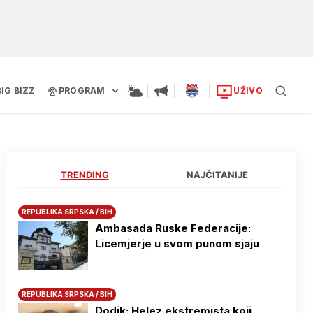
BIG BIZZ
PROGRAM
UŽIVO
TRENDING
NAJČITANIJE
REPUBLIKA SRPSKA / BIH
Ambasada Ruske Federacije:
Licemjerje u svom punom sjaju
REPUBLIKA SRPSKA / BIH
Dodik: Helez ekstremista koji