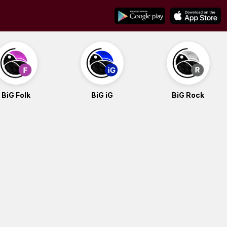
BiG Folk
BiG iG
BiG Rock