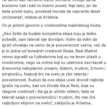
krećemo čak i kad mi imamo posed. Nije lako, jer da
biste primili loptu, ponekad morate da napravite deset
utrčavanja“, istakao je Arbeloa.
On je potom govorio o vrednostima madridskog kluba.
„Ako želite da budete kompletna ekipa koju je teško
pobediti, sam talenat nije dovoljan. Volim da vidim da
igrači shvataju ne samo da je posvećenost važna, već da
je to jedna od temeljnih vrednosti Reala. Real Madrid
nismo izgradili sa fudbalerima koji su na teren izlazili u
smokinzima, nego sa onima koji su utakmice završavali u
dresovima natopljenim znojem, blatom, trudom, žrtvom i
istrajnošću. Najbolji tim na svetu je zbir talenta i
posvećenosti. Budući da ova ekipa uvek dovodi najbolje
igrače na svetu, kad oni shvate šta je Real, koje su
njegove vrednosti i šta ga je učinilo velikim, tada se
talenat spaja s posvećenošću i trudom, što nas čini
najboljom ekipom na svetu“, zaključio je Arbeloa.