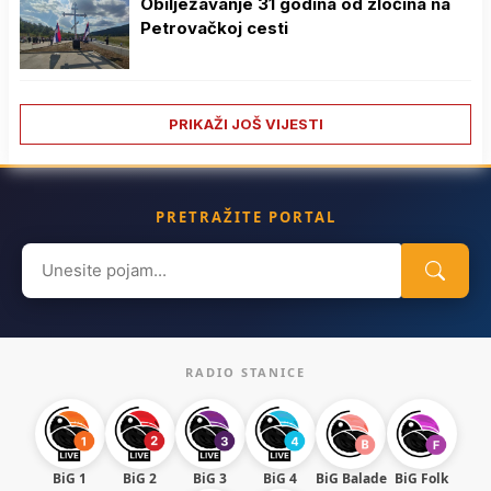
Obilježavanje 31 godina od zločina na
Petrovačkoj cesti
PRIKAŽI JOŠ VIJESTI
PRETRAŽITE PORTAL
Search
for:
RADIO STANICE
BiG 1
BiG 2
BiG 3
BiG 4
BiG Balade
BiG Folk