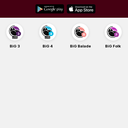
Skip
to
content
BiG 3
BiG 4
BiG Balade
BiG Folk