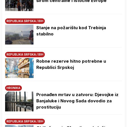
širom centralne i istočne Evrope
REPUBLIKA SRPSKA / BIH
Stanje na požarištu kod Trebinja
stabilno
REPUBLIKA SRPSKA / BIH
Robne rezerve hitno potrebne u
Republici Srpskoj
HRONIKA
Pronađen mrtav u zatvoru: Djevojke iz
Banjaluke i Novog Sada dovodio za
prostituciju
REPUBLIKA SRPSKA / BIH