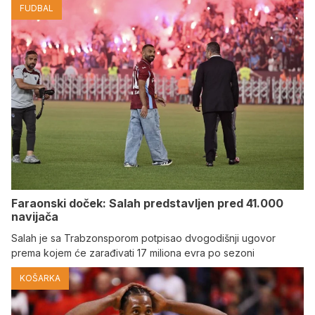
FUDBAL
Faraonski doček: Salah predstavljen pred 41.000
navijača
Salah je sa Trabzonsporom potpisao dvogodišnji ugovor
prema kojem će zarađivati 17 miliona evra po sezoni
KOŠARKA