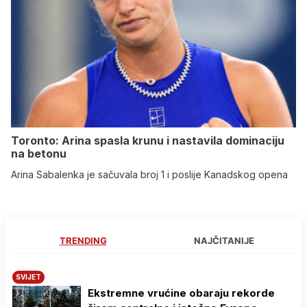
Toronto: Arina spasla krunu i nastavila dominaciju
na betonu
Arina Sabalenka je sačuvala broj 1 i poslije Kanadskog opena
TRENDING
NAJČITANIJE
SVIJET
Ekstremne vrućine obaraju rekorde