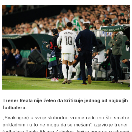
Trener Reala nije želeo da kritikuje jednog od najboljih
fudbalera.
„Svaki igrač u svoje slobodno vreme radi ono što smatra
prikladnim i u to ne mogu da se mešam“, izjavio je trener
fudbalera Reala Alvaro Arbeloa, koji je govorio o situaciji