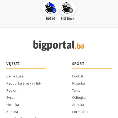
BiG iG
BiG Rock
VIJESTI
SPORT
Banja Luka
Fudbal
Republika Srpska / BiH
Košarka
Region
Tenis
Svijet
Odbojka
Hronika
Atletika
Kultura
Formula 1