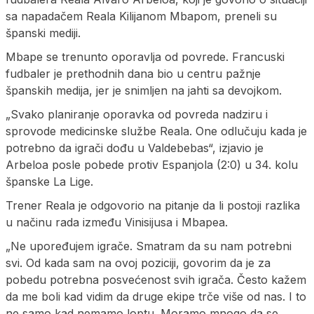
sa napadačem Reala Kilijanom Mbapom, preneli su
španski mediji.
Mbape se trenunto oporavlja od povrede. Francuski
fudbaler je prethodnih dana bio u centru pažnje
španskih medija, jer je snimljen na jahti sa devojkom.
„Svako planiranje oporavka od povreda nadziru i
sprovode medicinske službe Reala. One odlučuju kada je
potrebno da igrači dođu u Valdebebas“, izjavio je
Arbeloa posle pobede protiv Espanjola (2:0) u 34. kolu
španske La Lige.
Trener Reala je odgovorio na pitanje da li postoji razlika
u načinu rada između Vinisijusa i Mbapea.
„Ne upoređujem igrače. Smatram da su nam potrebni
svi. Od kada sam na ovoj poziciji, govorim da je za
pobedu potrebna posvećenost svih igrača. Često kažem
da me boli kad vidim da druge ekipe trče više od nas. I to
ne samo kad nemamo loptu. Moramo mnogo da se