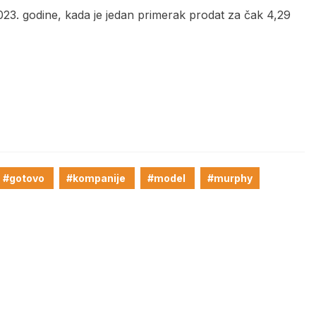
23. godine, kada je jedan primerak prodat za čak 4,29
#gotovo
#kompanije
#model
#murphy