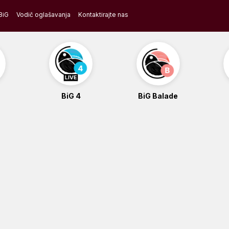
BiG
Vodič oglašavanja
Kontaktirajte nas
BiG 4
BiG Balade