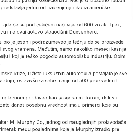
i posebnu pažnju kolekcionara. Reč je o izuzetno retkom
redstavlja jednu od najcenjenijih ikona američke
, gde će se pod čekićem naći više od 600 vozila. Ipak,
kvu ima ovaj gotovo stogodišnji Duesenberg.
e bio je jasan i podrazumevao je težnju da se proizvede
mobil svog vremena. Međutim, samo nekoliko meseci kasnije
siju i koji je teško pogodio automobilsku industriju. Obim
.
ske krize, tržište luksuznih automobila postajalo je sve
vodnju, ostavivši iza sebe manje od 500 proizvedenih
se uglavnom prodavao kao šasija sa motorom, dok su
vo zato danas posebnu vrednost imaju primerci koje su
Walter M. Murphy Co, jednog od najuglednijih proizvođača
 primerak među poslednjima koje je Murphy izradio pre