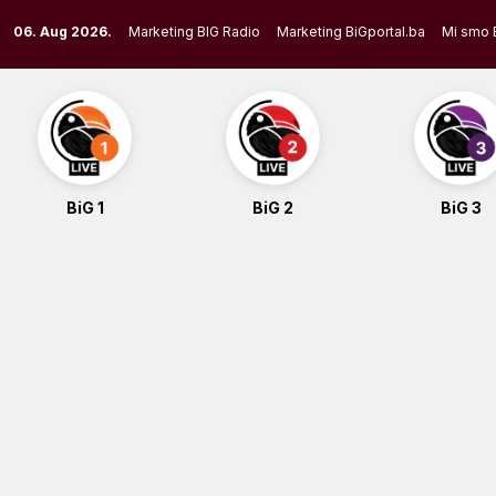
Skip
06. Aug 2026.
Marketing BIG Radio
Marketing BiGportal.ba
Mi smo 
to
content
BiG 1
BiG 2
BiG 3