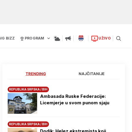
BIG BIZZ
PROGRAM
UŽIVO
TRENDING
NAJČITANIJE
REPUBLIKA SRPSKA / BIH
Ambasada Ruske Federacije:
Licemjerje u svom punom sjaju
REPUBLIKA SRPSKA / BIH
Dodik: Helez ekstremista koji