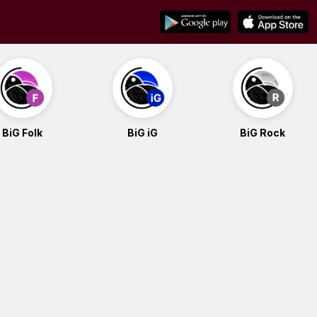
BiG Folk
BiG iG
BiG Rock