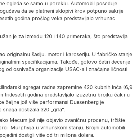
 ne ogleda se samo u poreklu. Automobil poseduje
mogućava da se platneni sklopivi krov potpuno sakrije
desetih godina prošlog veka predstavljalo vrhunac
lužan je za između 120 i 140 primeraka, što predstavlja
 originalnu šasiju, motor i karoseriju. U fabričko stanje
ginalnim specifikacijama. Takođe, gotovo četiri decenije
og od osnivača organizacije USAC-a i značajne ličnosti
lindarski agregat radne zapremine 420 kubnih inča (6,9
m tridesetih godina predstavljalo izuzetnu brojku čak i u
e željne još više performansi Duesenberg je
 snaga dostizala 320 „grla“.
Iako Mecum još nije objavio zvaničnu procenu, tržište
merci Murphyija u vrhunskom stanju. Brojni automobili
jedini dostigli više od tri miliona dolara.