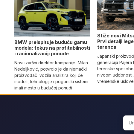
Stiže novi Mits
Prvi detalji le
BMW preispituje buduću gamu
terenca
modela: fokus na profitabilnosti
i racionalizaciji ponude
Japanski proizvo
generacija Pajera
Novi izvršni direktor kompanije, Milan
terenske sposobno
Nedeljković, potvrdio je da njemački
nivoom udobnosti,
proizvođač vozila analizira koji će
vremenske uslove i
modeli, tehnologije i pogonski sistemi
imati mesto u budućoj ponudi
Sear
for: