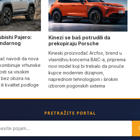
ubishi Pajero:
Kinezi se baš potrudili da
gendarnog
prekopiraju Porsche
Kineski proizvođač Arcfox, brend u
đač navodi da nova
vlasništvu koncerna BAIC-a, priprema
 kombinuje vrhunske
novi model koji bi trebalo da privuče
sti sa visokim
kupce modernim dizajnom,
 bez obzira na
naprednom tehnologijom i širokim
li kvalitet podloge
izborom pogonskih sistema
PRETRAŽITE PORTAL
ch