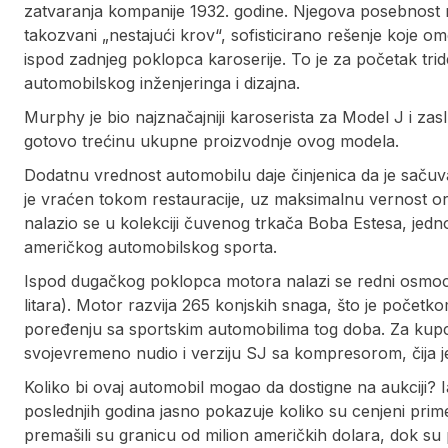
zatvaranja kompanije 1932. godine. Njegova posebnost
takozvani „nestajući krov“, sofisticirano rešenje koje o
ispod zadnjeg poklopca karoserije. To je za početak tri
automobilskog inženjeringa i dizajna.
Murphy je bio najznačajniji karoserista za Model J i zas
gotovo trećinu ukupne proizvodnje ovog modela.
Dodatnu vrednost automobilu daje činjenica da je sačuvao
je vraćen tokom restauracije, uz maksimalnu vernost ori
nalazio se u kolekciji čuvenog trkača Boba Estesa, jedn
američkog automobilskog sporta.
Ispod dugačkog poklopca motora nalazi se redni osmoci
litara). Motor razvija 265 konjskih snaga, što je početko
poređenju sa sportskim automobilima tog doba. Za kupc
svojevremeno nudio i verziju SJ sa kompresorom, čija je
Koliko bi ovaj automobil mogao da dostigne na aukciji? 
poslednjih godina jasno pokazuje koliko su cenjeni pri
premašili su granicu od milion američkih dolara, dok su po