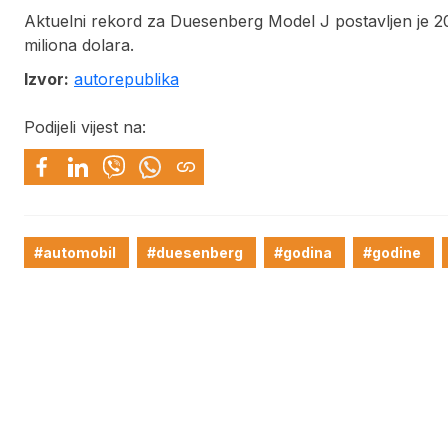
Aktuelni rekord za Duesenberg Model J postavljen je 20
miliona dolara.
Izvor:
autorepublika
Podijeli vijest na:
#automobil
#duesenberg
#godina
#godine