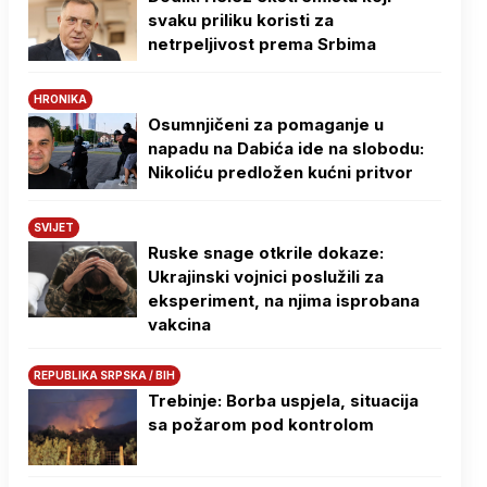
svaku priliku koristi za
netrpeljivost prema Srbima
HRONIKA
Osumnjičeni za pomaganje u
napadu na Dabića ide na slobodu:
Nikoliću predložen kućni pritvor
SVIJET
Ruske snage otkrile dokaze:
Ukrajinski vojnici poslužili za
eksperiment, na njima isprobana
vakcina
REPUBLIKA SRPSKA / BIH
Trebinje: Borba uspjela, situacija
sa požarom pod kontrolom