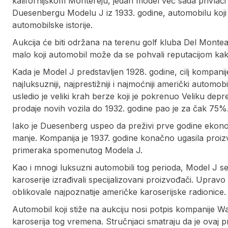
kalifornijskom Montereju, jedan model već sada privlač
Duesenbergu Modelu J iz 1933. godine, automobilu koji p
automobilske istorije.
Aukcija će biti održana na terenu golf kluba Del Montea
malo koji automobil može da se pohvali reputacijom ka
Kada je Model J predstavljen 1928. godine, cilj kompanij
najluksuzniji, najprestižniji i najmoćniji američki auto
usledio je veliki krah berze koji je pokrenuo Veliku depre
prodaje novih vozila do 1932. godine pao je za čak 75%
Iako je Duesenberg uspeo da preživi prve godine ekonom
manje. Kompanija je 1937. godine konačno ugasila proiz
primeraka spomenutog Modela J.
Kao i mnogi luksuzni automobili tog perioda, Model J 
karoserije izrađivali specijalizovani proizvođači. Upra
oblikovale najpoznatije američke karoserijske radionice.
Automobil koji stiže na aukciju nosi potpis kompanije 
karoserija tog vremena. Stručnjaci smatraju da je ovaj