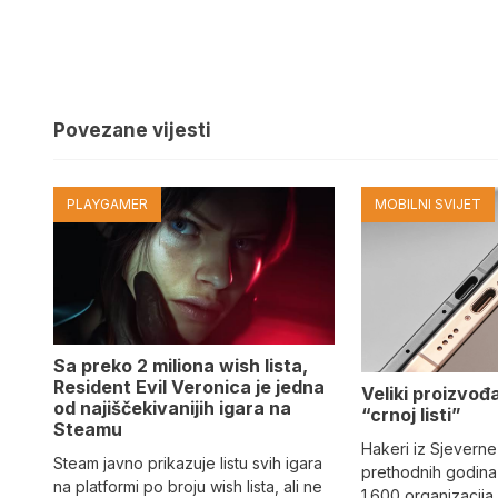
Povezane vijesti
PLAYGAMER
MOBILNI SVIJET
Sa preko 2 miliona wish lista,
Resident Evil Veronica je jedna
Veliki proizvođ
od najiščekivanijih igara na
“crnoj listi”
Steamu
Hakeri iz Sjeverne
Steam javno prikazuje listu svih igara
prethodnih godina 
na platformi po broju wish lista, ali ne
1.600 organizacija