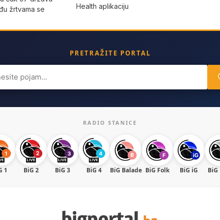
Health aplikaciju
eđu žrtvama se
PRETRAŽITE PORTAL
ch
RADIO STANICE
G 1
BiG 2
BiG 3
BiG 4
BiG Balade
BiG Folk
BiG iG
BiG