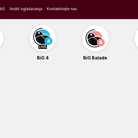
BiG
Vodič oglašavanja
Kontaktirajte nas
BiG 4
BiG Balade