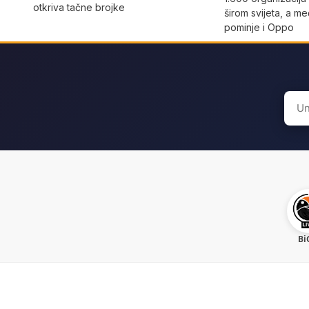
otkriva tačne brojke
širom svijeta, a m
pominje i Oppo
Sear
for:
Bi