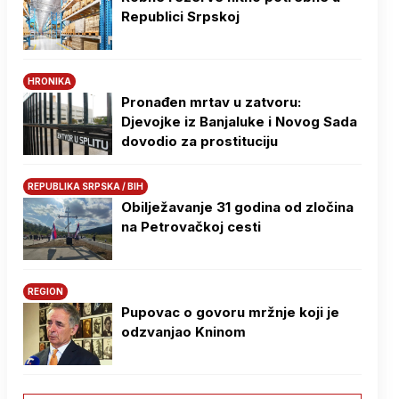
Republici Srpskoj
HRONIKA
Pronađen mrtav u zatvoru:
Djevojke iz Banjaluke i Novog Sada
dovodio za prostituciju
REPUBLIKA SRPSKA / BIH
Obilježavanje 31 godina od zločina
na Petrovačkoj cesti
REGION
Pupovac o govoru mržnje koji je
odzvanjao Kninom