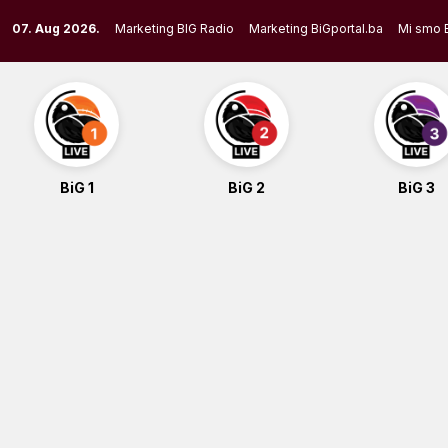
Skip
07. Aug 2026.
Marketing BIG Radio
Marketing BiGportal.ba
Mi smo 
to
content
BiG 1
BiG 2
BiG 3