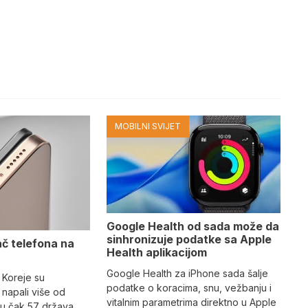
MOBILNI SVIJET
Google Health od sada može da
sinhronizuje podatke sa Apple
ač telefona na
Health aplikacijom
Google Health za iPhone sada šalje
 Koreje su
podatke o koracima, snu, vežbanju i
napali više od
vitalnim parametrima direktno u Apple
 u čak 57 država