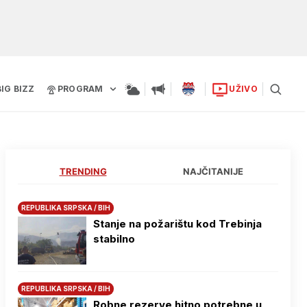
BIG BIZZ
PROGRAM
UŽIVO
TRENDING
NAJČITANIJE
REPUBLIKA SRPSKA / BIH
Stanje na požarištu kod Trebinja
stabilno
REPUBLIKA SRPSKA / BIH
Robne rezerve hitno potrebne u