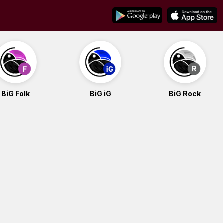
BiG Folk
BiG iG
BiG Rock