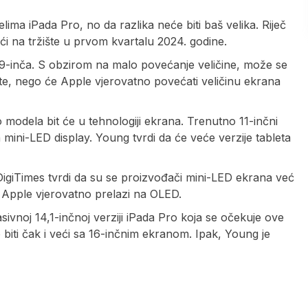
ima iPada Pro, no da razlika neće biti baš velika. Riječ
ići na tržište u prvom kvartalu 2024. godine.
12,9-inča. S obzirom na malo povećanje veličine, može se
šte, nego će Apple vjerovatno povećati veličinu ekrana
 modela bit će u tehnologiji ekrana. Trenutno 11-inčni
 mini-LED display. Young tvrdi da će veće verzije tableta
igiTimes tvrdi da su se proizvođači mini-LED ekrana već
a Apple vjerovatno prelazi na OLED.
ivnoj 14,1-inčnoj verziji iPada Pro koja se očekuje ove
biti čak i veći sa 16-inčnim ekranom. Ipak, Young je