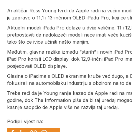
Analitičar Ross Young tvrdi da Apple radi na većim model
je zapravo o 11,1 i 13-inčnom OLED iPadu Pro, koji će st
Aktuelni modeli iPada Pro dolaze u dvije veličine, 11 i 
pretpostaviti da nadolazeći modeli neće imati veće kući
tako što će ivice učiniti nešto manjim.
Međutim, glavna razlika između “starih” i novih iPad Pro
iPad Pro koristi LCD display, dok 12,9-inčni iPad Pro ima
posjedovati OLED displaye.
Glasine o iPadima s OLED ekranima kruže već dugo, a D
fokusirali na automobilsku industriju s obzirom na to d
Treba reći da je Young ranije kazao da Apple radi na mas
godine, dok The Information piše da bi taj uređaj mogao 
kasnije saopćio de Apple više ne razvija taj uređaj.
Podijeli vijest na: