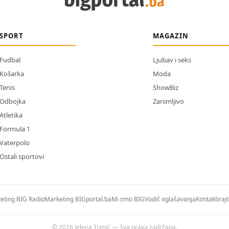
SPORT
MAGAZIN
Fudbal
Ljubav i seks
Košarka
Moda
Tenis
ShowBiz
Odbojka
Zanimljivo
Atletika
Formula 1
Vaterpolo
Ostali sportovi
eting BIG Radio
Marketing BIGportal.ba
Mi smo BIG
Vodič oglašavanja
Kontaktiraj
© 2026 Jelena Tomić — Sva prava zadržana.