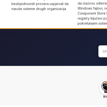
da izazovu oštećen
bezbjednosnih provera uspjevali da
Windows fajlovi, n
naruše sisteme drugih organizacija
Component Store b
registry ključevi 
pokretanjem siste
Sear
for:
Bi