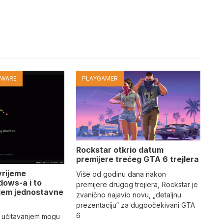
TWARE
PLAYGAMER
Rockstar otkrio datum
premijere trećeg GTA 6 trejlera
vrijeme
Više od godinu dana nakon
dows-a i to
premijere drugog trejlera, Rockstar je
jem jednostavne
zvanično najavio novu, „detaljnu
prezentaciju“ za dugoočekivani GTA
6
 učitavanjem mogu