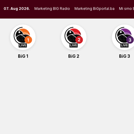
Skip
07. Aug 2026.
Marketing BIG Radio
Marketing BiGportal.ba
Mi smo 
to
content
BiG 1
BiG 2
BiG 3