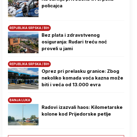
policajca
REPUBLIKA SRPSKA / BIH
Bez plata i zdravstvenog
osiguranja: Rudari treću noć
proveli u jami
REPUBLIKA SRPSKA / BIH
Oprez pri prelasku granice: Zbog
nekoliko komada voća kazna može
biti i veća od 13.000 evra
BANJA LUKA
Radovi izazvali haos: Kilometarske
kolone kod Prijedorske petlje