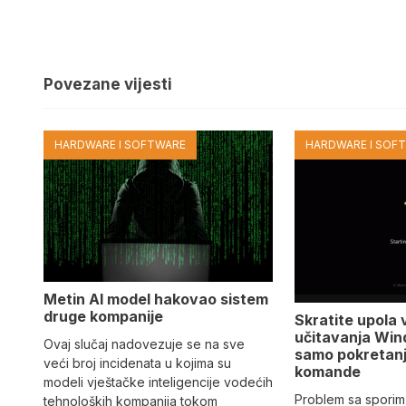
Povezane vijesti
HARDWARE I SOFTWARE
HARDWARE I SOF
Metin AI model hakovao sistem
druge kompanije
Skratite upola 
učitavanja Win
Ovaj slučaj nadovezuje se na sve
samo pokretan
veći broj incidenata u kojima su
komande
modeli vještačke inteligencije vodećih
Problem sa sporim
tehnoloških kompanija tokom