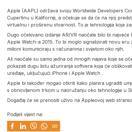
Apple (AAPL) održava svoju Worldwide Developers Conf
Cupertinu u Kaliforniji, a očekuje se da će na njoj pred
virtuelnu i proširenu stvarnost. To je tehnologija koja zam
Dugo očekivano izdanje AR/VR naočale bilo bi najveće 
Apple Watch-a 2015. To bi moglo signalizirati novu eru z
milioni komuniciraju s računarima i svijetom oko njih.
Ali naočale su samo jedna od mnogih najava koje se o
pokazati dugu listu ažuriranja softvera koja će oblikovati
uređaje, uključujući iPhone i Apple Watch .
Apple bi također mogao otkriti ​​kako planira ugraditi umj
s obnovljenom trkom u naoružanju oko tehnologije u Sili
Događaj će se prenositi uživo na Appleovoj web stranic
Podijeli vijest na: