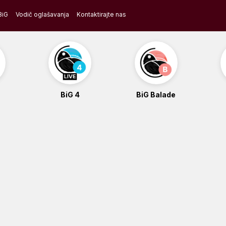
BiG
Vodič oglašavanja
Kontaktirajte nas
BiG 4
BiG Balade