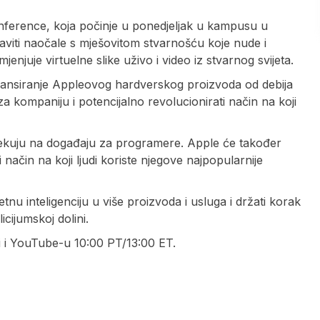
erence, koja počinje u ponedjeljak u kampusu u
staviti naočale s mješovitom stvarnošću koje nude i
jenjuje virtuelne slike uživo i video iz stvarnog svijeta.
lansiranje Appleovog hardverskog proizvoda od debija
a kompaniju i potencijalno revolucionirati način na koji
čekuju na događaju za programere. Apple će također
 način na koji ljudi koriste njegove najpopularnije
etnu inteligenciju u više proizvoda i usluga i držati korak
cijumskoj dolini.
i i YouTube-u 10:00 PT/13:00 ET.