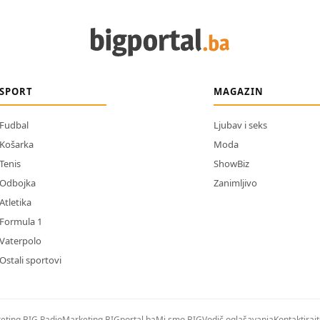
SPORT
MAGAZIN
Fudbal
Ljubav i seks
Košarka
Moda
Tenis
ShowBiz
Odbojka
Zanimljivo
Atletika
Formula 1
Vaterpolo
Ostali sportovi
eting BIG Radio
Marketing BIGportal.ba
Mi smo BIG
Vodič oglašavanja
Kontaktiraj