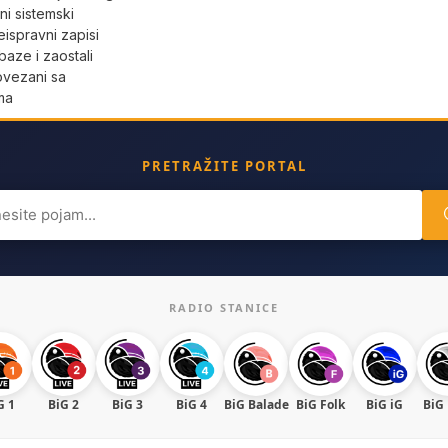
i sistemski
eispravni zapisi
aze i zaostali
povezani sa
ma
PRETRAŽITE PORTAL
ch
RADIO STANICE
G 1
BiG 2
BiG 3
BiG 4
BiG Balade
BiG Folk
BiG iG
BiG