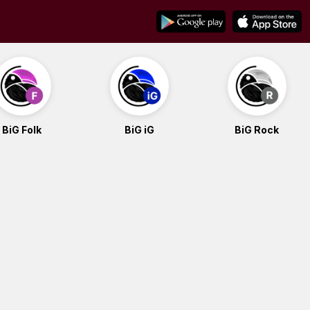
BiG Folk
BiG iG
BiG Rock