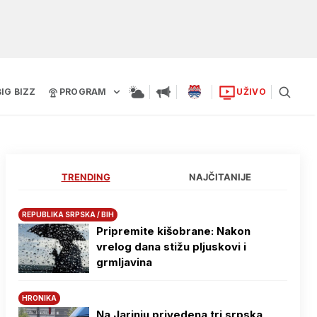
BIG BIZZ
PROGRAM
UŽIVO
TRENDING
NAJČITANIJE
REPUBLIKA SRPSKA / BIH
Pripremite kišobrane: Nakon
vrelog dana stižu pljuskovi i
grmljavina
HRONIKA
Na Јarinju privedena tri srpska