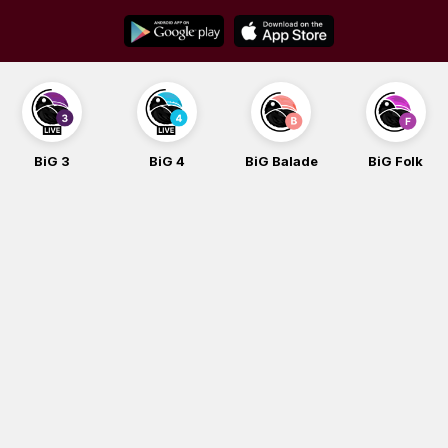
Skip
to
content
BiG 3
BiG 4
BiG Balade
BiG Folk