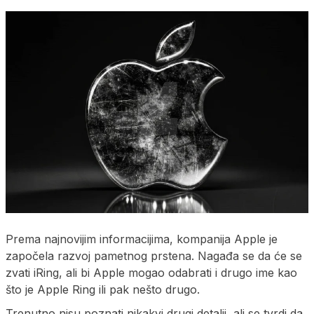
Prema najnovijim informacijima, kompanija Apple je
započela razvoj pametnog prstena. Nagađa se da će se
zvati iRing, ali bi Apple mogao odabrati i drugo ime kao
što je Apple Ring ili pak nešto drugo.
Trenutno nisu poznati nikakvi drugi detalji, ali se tvrdi da