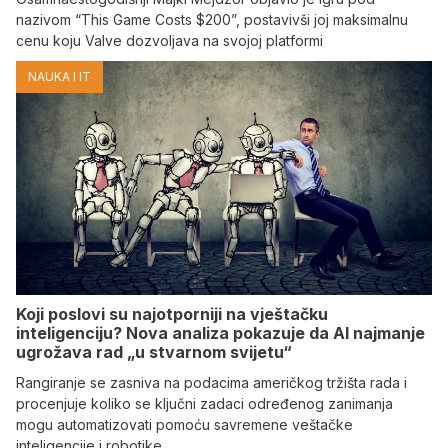
nazivom “This Game Costs $200”, postavivši joj maksimalnu
cenu koju Valve dozvoljava na svojoj platformi
NAUKA I IT
Koji poslovi su najotporniji na vještačku
inteligenciju? Nova analiza pokazuje da AI najmanje
ugrožava rad „u stvarnom svijetu“
Rangiranje se zasniva na podacima američkog tržišta rada i
procenjuje koliko se ključni zadaci određenog zanimanja
mogu automatizovati pomoću savremene veštačke
inteligencije i robotike