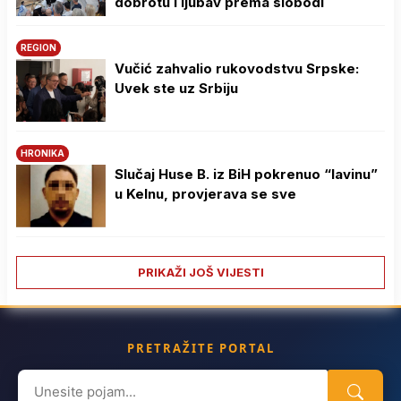
dobrotu i ljubav prema slobodi
REGION
Vučić zahvalio rukovodstvu Srpske:
Uvek ste uz Srbiju
HRONIKA
Slučaj Huse B. iz BiH pokrenuo “lavinu”
u Kelnu, provjerava se sve
PRIKAŽI JOŠ VIJESTI
PRETRAŽITE PORTAL
Search