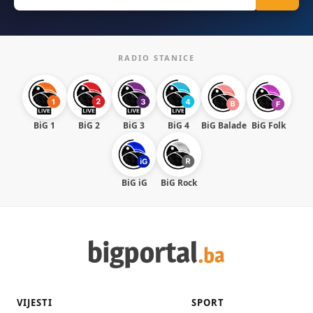
for:
RADIO STANICE
BiG 1
BiG 2
BiG 3
BiG 4
BiG Balade
BiG Folk
BiG iG
BiG Rock
VIJESTI
SPORT