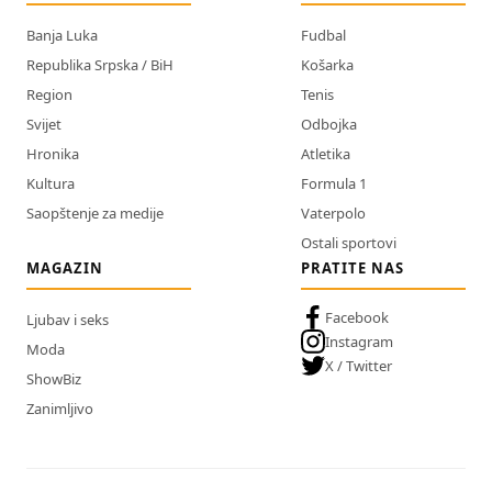
Banja Luka
Fudbal
Republika Srpska / BiH
Košarka
Region
Tenis
Svijet
Odbojka
Hronika
Atletika
Kultura
Formula 1
Saopštenje za medije
Vaterpolo
Ostali sportovi
MAGAZIN
PRATITE NAS
Facebook
Ljubav i seks
Instagram
Moda
X / Twitter
ShowBiz
Zanimljivo