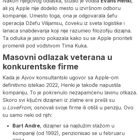
Nakon njegovog odlaska, studio je vodila
Evans Henki
,
ali joj Apple nije dodelio mesto u izvršnom odboru
kompanije. Umesto toga, ona je odgovarala šefu
operacija Džefu Vilijamsu, čoveku iz sveta logistike i
lanaca snabdevanja koji nije razumeo filozofiju dizajna.
Ta odluka je jasno pokazala kako su se Apple prioriteti
promenili pod vođstvom Tima Kuka.
Masovni odlazak veterana u
konkurentske firme
Kada je Ajvov konsultantski ugovor sa Apple-om
definitivno istekao 2022, Henki je takođe napustila
kompaniju. To je pokrenulo nezapamćenu lavinu otkaza.
Skoro svi ključni dizajneri iz zlatne ere prešli su
u
LoveFrom
, osnovali svoje firme ili otišli u penziju. Ovo
su samo neki od njih:
Bart Andre
, dizajner sa najdužim stažom u
kompaniji (od 1992), penzionisao se u februaru