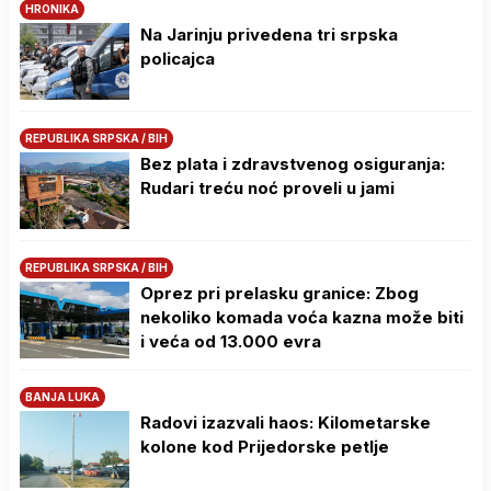
HRONIKA
Na Јarinju privedena tri srpska
policajca
REPUBLIKA SRPSKA / BIH
Bez plata i zdravstvenog osiguranja:
Rudari treću noć proveli u jami
REPUBLIKA SRPSKA / BIH
Oprez pri prelasku granice: Zbog
nekoliko komada voća kazna može biti
i veća od 13.000 evra
BANJA LUKA
Radovi izazvali haos: Kilometarske
kolone kod Prijedorske petlje