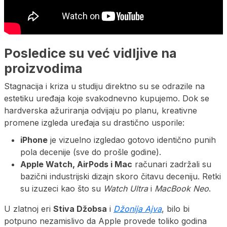
Posledice su već vidljive na
proizvodima
Stagnacija i kriza u studiju direktno su se odrazile na
estetiku uređaja koje svakodnevno kupujemo. Dok se
hardverska ažuriranja odvijaju po planu, kreativne
promene izgleda uređaja su drastično usporile:
iPhone
je vizuelno izgledao gotovo identično punih
pola decenije (sve do prošle godine).
Apple Watch, AirPods i Mac
računari zadržali su
bazični industrijski dizajn skoro čitavu deceniju. Retki
su izuzeci kao što su
Watch Ultra
i
MacBook Neo
.
U zlatnoj eri
Stiva Džobsa
i
Džonija Ajva
, bilo bi
potpuno nezamislivo da Apple provede toliko godina