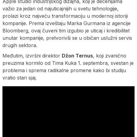
Apple studio industrijskog dizajna, koji je decenijama
važio za jedan od najuticajnijih u svetu tehnologije,
prolazi kroz najveću transformaciju u modernoj istoriji
kompanije. Prema izveštaju Marka Gurmana iz agencije
Bloomberg, ovaj čuveni tim izgubio je uticaj i kredibilitet
unutar kompanije, pretvorivši se u običan uslužni servis
drugih sektora.
Međutim, izvršni direktor
Džon Ternus
, koji zvanično
preuzima kormilo od Tima Kuka 1. septembra, svestan je
problema i sprema radikalne promene kako bi studiju
vratio stari sjaj.