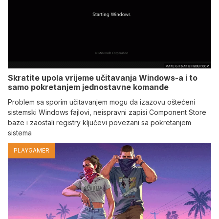
Skratite upola vrijeme učitavanja Windows-a i to
samo pokretanjem jednostavne komande
Problem sa sporim učitavanjem mogu da izazovu oštećeni
sistemski Windows fajlovi, neispravni zapisi Component Store
baze i zaostali registry ključevi povezani sa pokretanjem
sistema
PLAYGAMER