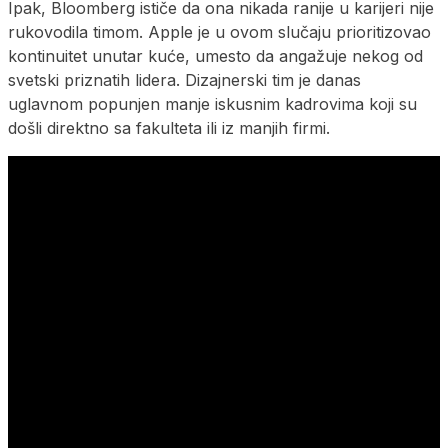
Ipak, Bloomberg ističe da ona nikada ranije u karijeri nije
rukovodila timom. Apple je u ovom slučaju prioritizovao
kontinuitet unutar kuće, umesto da angažuje nekog od
svetski priznatih lidera. Dizajnerski tim je danas
uglavnom popunjen manje iskusnim kadrovima koji su
došli direktno sa fakulteta ili iz manjih firmi.