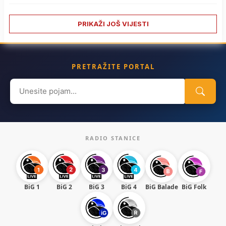
PRIKAŽI JOŠ VIJESTI
PRETRAŽITE PORTAL
Search
for:
RADIO STANICE
BiG 1
BiG 2
BiG 3
BiG 4
BiG Balade
BiG Folk