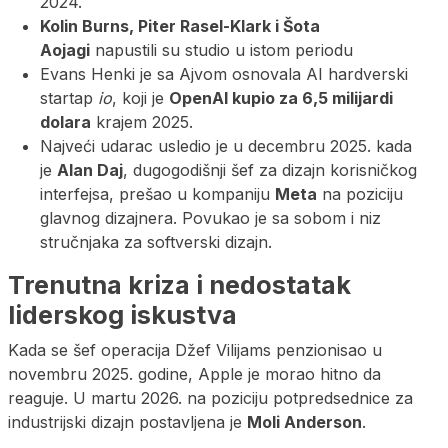
2024.
Kolin Burns, Piter Rasel-Klark i Šota
Aojagi
napustili su studio u istom periodu
Evans Henki je sa Ajvom osnovala AI hardverski
startap
io
, koji je
OpenAI kupio za 6,5 milijardi
dolara
krajem 2025.
Najveći udarac usledio je u decembru 2025. kada
je
Alan Daj
, dugogodišnji šef za dizajn korisničkog
interfejsa, prešao u kompaniju
Meta
na poziciju
glavnog dizajnera. Povukao je sa sobom i niz
stručnjaka za softverski dizajn.
Trenutna kriza i nedostatak
liderskog iskustva
Kada se šef operacija Džef Vilijams penzionisao u
novembru 2025. godine, Apple je morao hitno da
reaguje. U martu 2026. na poziciju potpredsednice za
industrijski dizajn postavljena je
Moli Anderson
.