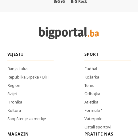
BiG iG
BiG Rock
VIJESTI
SPORT
Banja Luka
Fudbal
Republika Srpska / BiH
Košarka
Region
Tenis
Svijet
Odbojka
Hronika
Atletika
Kultura
Formula 1
Saopštenje za medije
Vaterpolo
Ostali sportovi
MAGAZIN
PRATITE NAS