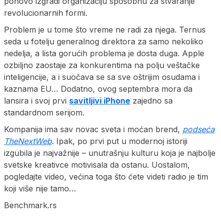
ponovo izgradi organizaciju sposobnu za stvaranje
revolucionarnih formi.
Problem je u tome što vreme ne radi za njega. Ternus
seda u fotelju generalnog direktora za samo nekoliko
nedelja, a lista gorućih problema je dosta duga. Apple
ozbiljno zaostaje za konkurentima na polju veštačke
inteligencije, a i suočava se sa sve oštrijim osudama i
kaznama EU… Dodatno, ovog septembra mora da
lansira i svoj prvi
savitljivi iPhone
zajedno sa
standardnom serijom.
Kompanija ima sav novac sveta i moćan brend,
podseća
TheNextWeb
. Ipak, po prvi put u modernoj istoriji
izgubila je najvažnije – unutrašnju kulturu koja je najbolje
svetske kreativce motivisala da ostanu. Uostalom,
pogledajte video, većina toga što ćete videti radio je tim
koji više nije tamo…
Benchmark.rs