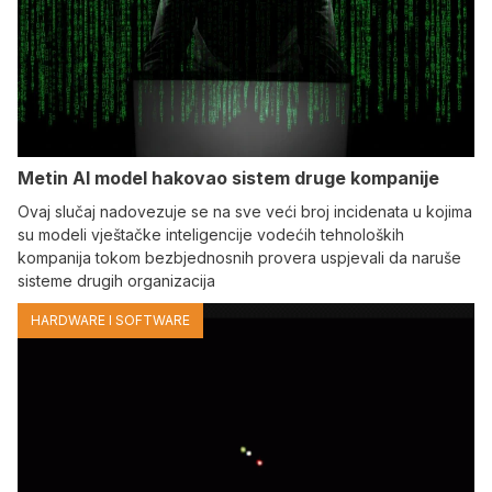
Metin AI model hakovao sistem druge kompanije
Ovaj slučaj nadovezuje se na sve veći broj incidenata u kojima
su modeli vještačke inteligencije vodećih tehnoloških
kompanija tokom bezbjednosnih provera uspjevali da naruše
sisteme drugih organizacija
HARDWARE I SOFTWARE