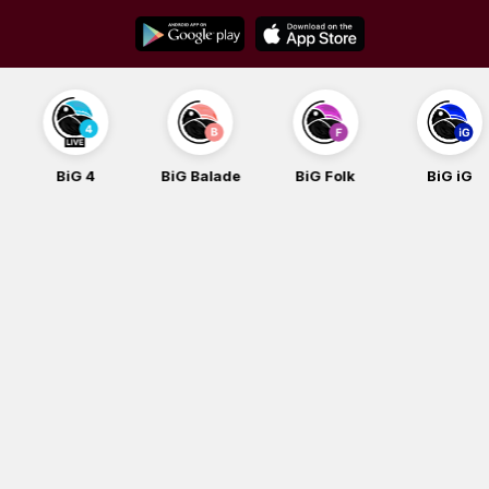
Skip
to
content
BiG 4
BiG Balade
BiG Folk
BiG iG