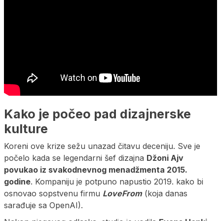
Kako je počeo pad dizajnerske
kulture
Koreni ove krize sežu unazad čitavu deceniju. Sve je
počelo kada se legendarni šef dizajna
Džoni Ajv
povukao iz svakodnevnog menadžmenta 2015.
godine
. Kompaniju je potpuno napustio 2019. kako bi
osnovao sopstvenu firmu
LoveFrom
(koja danas
sarađuje sa OpenAI).