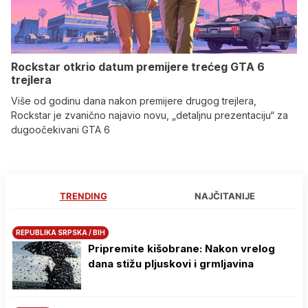
Rockstar otkrio datum premijere trećeg GTA 6
trejlera
Više od godinu dana nakon premijere drugog trejlera,
Rockstar je zvanično najavio novu, „detaljnu prezentaciju“ za
dugoočekivani GTA 6
TRENDING
NAJČITANIJE
REPUBLIKA SRPSKA / BIH
Pripremite kišobrane: Nakon vrelog
dana stižu pljuskovi i grmljavina