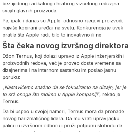
bez ijednog radikalnog i hrabrog vizuelnog redizajna
svojih glavnih proizvoda.
Pa, ipak, i danas su Apple, odnosno njegovi proizvodi,
najviše kopirani uređaji na svetu. Konkurencija je uvek
pratila šta Apple radi, bilo to inovativno ili ne.
Šta čeka novog izvršnog direktora
Džon Ternus, koji dolazi upravo iz Apple inženjerskih i
proizvodnih redova, već je proveo dosta vremena sa
dizajnerima i na internom sastanku im poslao jasnu
poruku:
„
Nastavićemo snažno da se fokusiramo na dizajn, jer je
to srž onoga što radimo u Apple kompaniji
“, rekao je
Ternus.
Da bi uspeo u svojoj nameri, Ternus mora da pronađe
novog harizmatičnog lidera. Da mu vrati upravljačku
palicu u izvršnom odboru i pruži potpunu slobodu da