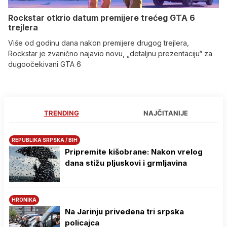
Rockstar otkrio datum premijere trećeg GTA 6
trejlera
Više od godinu dana nakon premijere drugog trejlera,
Rockstar je zvanično najavio novu, „detaljnu prezentaciju“ za
dugoočekivani GTA 6
TRENDING
NAJČITANIJE
REPUBLIKA SRPSKA / BIH
Pripremite kišobrane: Nakon vrelog
dana stižu pljuskovi i grmljavina
HRONIKA
Na Јarinju privedena tri srpska
policajca