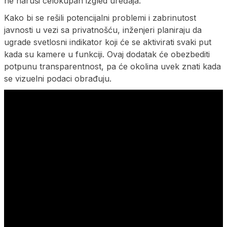
ne naruši celokupan izgled uređaja.
Kako bi se rešili potencijalni problemi i zabrinutost
javnosti u vezi sa privatnošću, inženjeri planiraju da
ugrade svetlosni indikator koji će se aktivirati svaki put
kada su kamere u funkciji. Ovaj dodatak će obezbediti
potpunu transparentnost, pa će okolina uvek znati kada
se vizuelni podaci obrađuju.