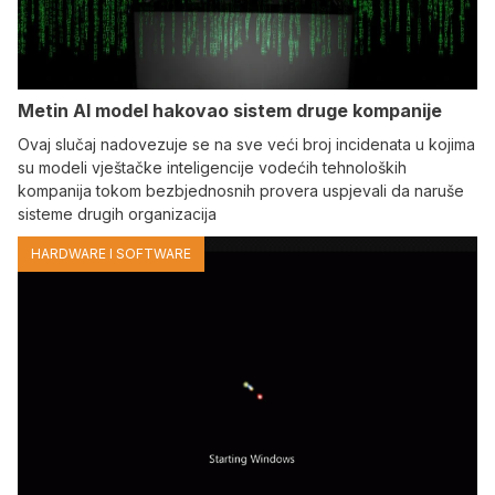
Metin AI model hakovao sistem druge kompanije
Ovaj slučaj nadovezuje se na sve veći broj incidenata u kojima
su modeli vještačke inteligencije vodećih tehnoloških
kompanija tokom bezbjednosnih provera uspjevali da naruše
sisteme drugih organizacija
HARDWARE I SOFTWARE