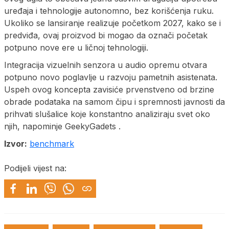
uređaja i tehnologije autonomno, bez korišćenja ruku.
Ukoliko se lansiranje realizuje početkom 2027, kako se i
predviđa, ovaj proizvod bi mogao da označi početak
potpuno nove ere u ličnoj tehnologiji.
Integracija vizuelnih senzora u audio opremu otvara
potpuno novo poglavlje u razvoju pametnih asistenata.
Uspeh ovog koncepta zavisiće prvenstveno od brzine
obrade podataka na samom čipu i spremnosti javnosti da
prihvati slušalice koje konstantno analiziraju svet oko
njih, napominje GeekyGadets .
Izvor:
benchmark
Podijeli vijest na: