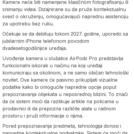
Kamere neće biti namenjene klasičnom fotografisanju ili
snimanju videa. Dizajnirane su da pruže kontekstualnu
svest o okruženju, omogućavajući naprednu asistenciju
za upotrebu bez ruku.
Očekuje se da debituju tokom 2027. godine, uporedo sa
jubilarnim iPhone telefonom povodom
dvadesetogodišnjice uređaja.
Uvođenje kamera u slušalice AirPods Pro predstavlja
funkcionalni iskorak u načinu na koji uređaji
komuniciraju sa okolinom, a ne samo običan tehnološki
novitet. Ove kamere će pasivno prikupljati vizuelne
podatke kako bi omogućile napredne opcije poput
prepoznavanja objekata u neposrednoj blizini. To znači
da će sistem moći da razlikuje artikle na policama u
prodavnici ili da prepozna različite alate u radnom
prostoru i pruži informacije o njima.
Pored prepoznavanja predmeta, tehnologija donosi i
napredne kontekstualne podsetnike. Sistem će moći da