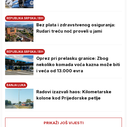
REPUBLIKA SRPSKA / BIH
Bez plata i zdravstvenog osiguranja:
Rudari treću noć proveli u jami
REPUBLIKA SRPSKA / BIH
Oprez pri prelasku granice: Zbog
nekoliko komada voća kazna može biti
i veća od 13.000 evra
BANJA LUKA
Radovi izazvali haos: Kilometarske
kolone kod Prijedorske petlje
PRIKAŽI JOŠ VIJESTI