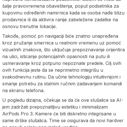
šalje pravovremena obaveštenja, poput podsetnika za
kupovinu određenih namirnica kada se osoba nađe blizu
prodavnice ili da aktivira ranije zabeležene zadatke na
osnovu trenutne lokacije.
Takođe, pomoć pri navigaciji biće znatno unapređena
kroz pružanje smernica u realnom vremenu uz pomoć
vizuelnih znakova, što uključuje prepoznavanje orijentira
na ulici, isticanje potencijalnih opasnosti na putu ili
usmeravanje kroz potpuno nepoznate predele. Cilj svih
ovih funkcija jeste da se neprimetno integrišu u
svakodnevnu rutinu. Da učine tehnologiju intuitivnijom i
smanje potrebu za stalnim ručnim zadavanjem komandi
na ekranu telefona.
U pogledu dizajna, očekuje se da će ove slušalice sa AI-
jem zadržati prepoznatljivu estetiku i minimalizam
AirPods Pro 3. Kamere će biti diskretno integrisane u
same drške slušalica. Time se osigurava da novi hardver