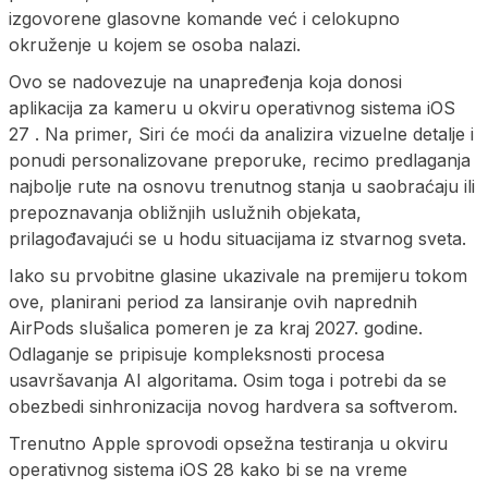
izgovorene glasovne komande već i celokupno
okruženje u kojem se osoba nalazi.
Ovo se nadovezuje na unapređenja koja donosi
aplikacija za kameru u okviru operativnog sistema iOS
27 . Na primer, Siri će moći da analizira vizuelne detalje i
ponudi personalizovane preporuke, recimo predlaganja
najbolje rute na osnovu trenutnog stanja u saobraćaju ili
prepoznavanja obližnjih uslužnih objekata,
prilagođavajući se u hodu situacijama iz stvarnog sveta.
Iako su prvobitne glasine ukazivale na premijeru tokom
ove, planirani period za lansiranje ovih naprednih
AirPods slušalica pomeren je za kraj 2027. godine.
Odlaganje se pripisuje kompleksnosti procesa
usavršavanja AI algoritama. Osim toga i potrebi da se
obezbedi sinhronizacija novog hardvera sa softverom.
Trenutno Apple sprovodi opsežna testiranja u okviru
operativnog sistema iOS 28 kako bi se na vreme