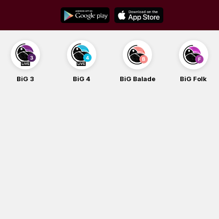
Skip
to
content
BiG 4
BiG Balade
BiG Folk
BiG iG