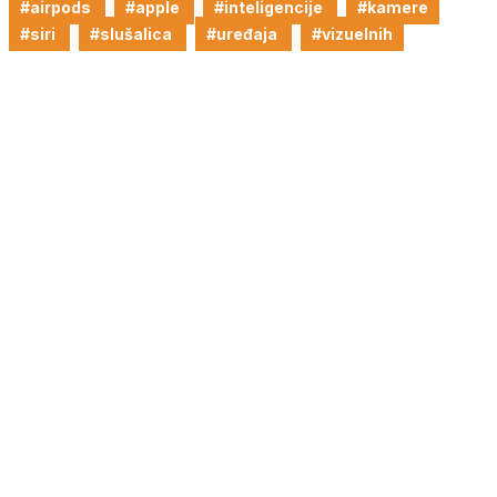
#airpods
#apple
#inteligencije
#kamere
#siri
#slušalica
#uređaja
#vizuelnih