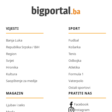
VIJESTI
SPORT
Banja Luka
Fudbal
Republika Srpska / BiH
Košarka
Region
Tenis
Svijet
Odbojka
Hronika
Atletika
Kultura
Formula 1
Saopštenje za medije
Vaterpolo
Ostali sportovi
MAGAZIN
PRATITE NAS
Facebook
Ljubav i seks
Instagram
Moda