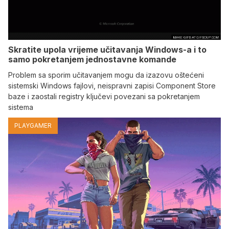
Skratite upola vrijeme učitavanja Windows-a i to
samo pokretanjem jednostavne komande
Problem sa sporim učitavanjem mogu da izazovu oštećeni
sistemski Windows fajlovi, neispravni zapisi Component Store
baze i zaostali registry ključevi povezani sa pokretanjem
sistema
PLAYGAMER