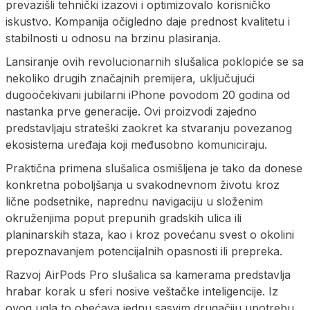
prevazišli tehnički izazovi i optimizovalo korisničko
iskustvo. Kompanija očigledno daje prednost kvalitetu i
stabilnosti u odnosu na brzinu plasiranja.
Lansiranje ovih revolucionarnih slušalica poklopiće se sa
nekoliko drugih značajnih premijera, uključujući
dugoočekivani jubilarni iPhone povodom 20 godina od
nastanka prve generacije. Ovi proizvodi zajedno
predstavljaju strateški zaokret ka stvaranju povezanog
ekosistema uređaja koji međusobno komuniciraju.
Praktična primena slušalica osmišljena je tako da donese
konkretna poboljšanja u svakodnevnom životu kroz
lične podsetnike, naprednu navigaciju u složenim
okruženjima poput prepunih gradskih ulica ili
planinarskih staza, kao i kroz povećanu svest o okolini
prepoznavanjem potencijalnih opasnosti ili prepreka.
Razvoj AirPods Pro slušalica sa kamerama predstavlja
hrabar korak u sferi nosive veštačke inteligencije. Iz
ovog ugla to obećava jednu sasvim drugačiju upotrebu