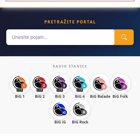
PRETRAŽITE PORTAL
Search
for:
RADIO STANICE
BiG 1
BiG 2
BiG 3
BiG 4
BiG Balade
BiG Folk
BiG iG
BiG Rock