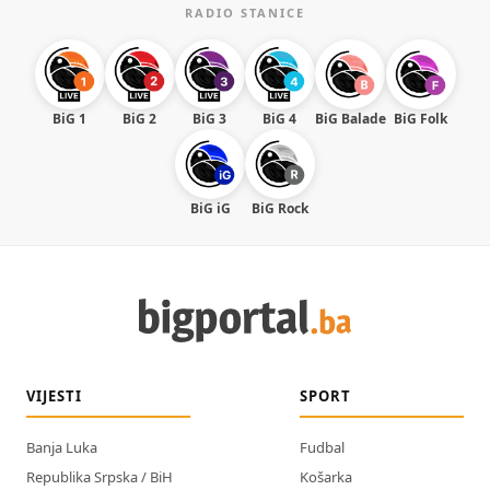
RADIO STANICE
BiG 1
BiG 2
BiG 3
BiG 4
BiG Balade
BiG Folk
BiG iG
BiG Rock
VIJESTI
SPORT
Banja Luka
Fudbal
Republika Srpska / BiH
Košarka