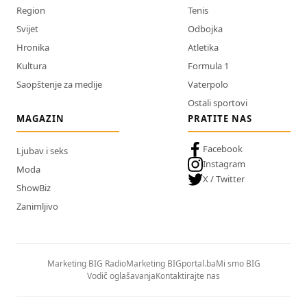
Region
Tenis
Svijet
Odbojka
Hronika
Atletika
Kultura
Formula 1
Saopštenje za medije
Vaterpolo
Ostali sportovi
MAGAZIN
PRATITE NAS
Facebook
Ljubav i seks
Instagram
Moda
X / Twitter
ShowBiz
Zanimljivo
Marketing BIG Radio
Marketing BIGportal.ba
Mi smo BIG
Vodič oglašavanja
Kontaktirajte nas