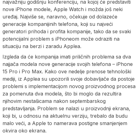
najvažniju godišnju konferenciju, na kojoj će predstaviti
nove iPhone modele, Apple Watch i možda još neki
uređaj. Najviše se, naravno, očekuje od dolazeće
generacije kompanijinih telefona, koji su najveći
generatori prihoda i profita kompanije, tako da se svaki
potencijalni problem s iPhoneom može odraziti na
situaciju na berzi i zaradu Applea.
Izgleda da će kompanija imati priličnih problema sa dva
najjača modela nove generacije svojih telefona – iPhone
15 Pro i Pro Max. Kako ove nedelje prenose tehnološki
mediji, iz Applea su upozorili svoje dobavljače da postoje
problemi s implementacijom novog proizvodnog procesa
za pomenuta dva modela, što bi moglo da rezultira
njihovim nestašicama nakon septembarskog
predstavljanja. Problem se nalazi u proizvodnji ekrana,
koji bi, u odnosu na aktuelnu verziju, trebalo da budu
malo veći, a Apple to namerava postigne smanjenjem
okvira oko ekrana.