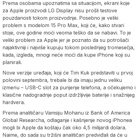
Prema osobama upoznatima sa situacijom, ekrani koje
za Apple proizvodi LG Display nisu prošli testove
pouzdanosti tokom proizvodnje. Posebno je veliki
problem s modelom 15 Pro Max, koji će, kako stvari
stoje, ove godine moći veoma teško da se nabavi. To je
veliki problem za Apple jer je poznato da su potrošači
najaktivniji i najviše kupuju tokom poslednjeg tromesečja,
kada, izgleda, mnogi neće moći da kupe iPhone koji su
planirali.
Nove verzije uređaja, koji će Tim Kuk predstaviti u prvoj
polovini septembra, trebale bi da imaju jednu veliku
izmenu – USB-C slot za punjenje telefona, a očekujemo i
klasične nadogradnje poput izdržljivije baterije i snažnijeg
hardvera.
Prema analitičaru Vamsiju Mohanu iz Bank of America
Global Researcha, odlaganje i kašnjenje novog iPhonea
mogli bi Apple da koštaju čak oko 4,5 milijardi dolara.
Naime, do sada su tržišni analitičari predviđali da će u