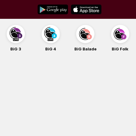
Skip
to
content
BiG 3
BiG 4
BiG Balade
BiG Folk