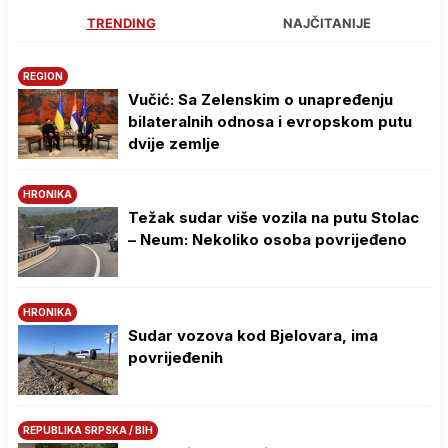
TRENDING
NAJČITANIJE
REGION
Vučić: Sa Zelenskim o unapređenju
bilateralnih odnosa i evropskom putu
dvije zemlje
HRONIKA
Težak sudar više vozila na putu Stolac
– Neum: Nekoliko osoba povrijeđeno
HRONIKA
Sudar vozova kod Bjelovara, ima
povrijeđenih
REPUBLIKA SRPSKA / BIH