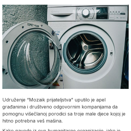
Udruženje “Mozaik prijateljstva” uputilo je apel
građanima i društveno odgovornim kompanijama da
pomognu višečlanoj porodici sa troje male djece kojoj je
hitno potrebna veš mašina.
Kako navode iz ove humanitarne organizacije, iako je