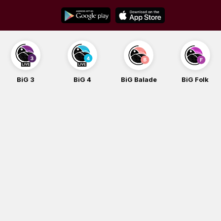
Skip
to
content
BiG 3
BiG 4
BiG Balade
BiG Folk