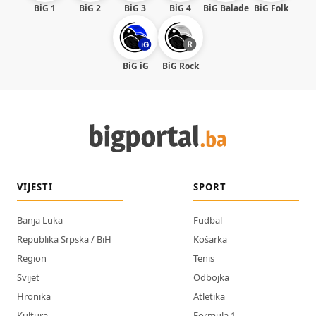
BiG 1
BiG 2
BiG 3
BiG 4
BiG Balade
BiG Folk
BiG iG
BiG Rock
VIJESTI
SPORT
Banja Luka
Fudbal
Republika Srpska / BiH
Košarka
Region
Tenis
Svijet
Odbojka
Hronika
Atletika
Kultura
Formula 1