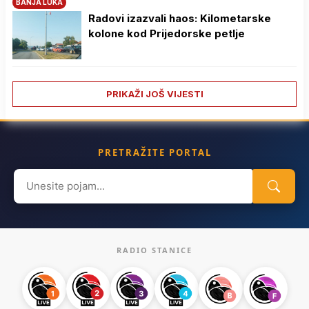
BANJA LUKA
Radovi izazvali haos: Kilometarske
kolone kod Prijedorske petlje
PRIKAŽI JOŠ VIJESTI
PRETRAŽITE PORTAL
Search
for:
RADIO STANICE