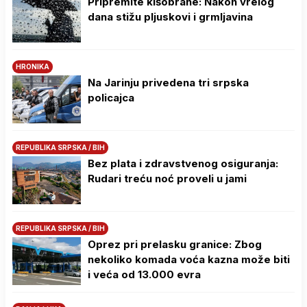
Pripremite kišobrane: Nakon vrelog
dana stižu pljuskovi i grmljavina
HRONIKA
Na Јarinju privedena tri srpska
policajca
REPUBLIKA SRPSKA / BIH
Bez plata i zdravstvenog osiguranja:
Rudari treću noć proveli u jami
REPUBLIKA SRPSKA / BIH
Oprez pri prelasku granice: Zbog
nekoliko komada voća kazna može biti
i veća od 13.000 evra