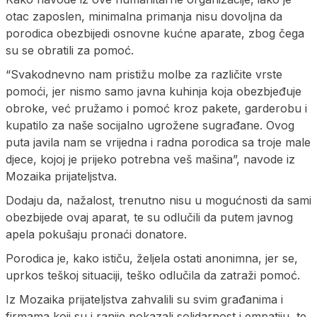
otac zaposlen, minimalna primanja nisu dovoljna da
porodica obezbijedi osnovne kućne aparate, zbog čega
su se obratili za pomoć.
“Svakodnevno nam pristižu molbe za različite vrste
pomoći, jer nismo samo javna kuhinja koja obezbjeđuje
obroke, već pružamo i pomoć kroz pakete, garderobu i
kupatilo za naše socijalno ugrožene sugrađane. Ovog
puta javila nam se vrijedna i radna porodica sa troje male
djece, kojoj je prijeko potrebna veš mašina”, navode iz
Mozaika prijateljstva.
Dodaju da, nažalost, trenutno nisu u mogućnosti da sami
obezbijede ovaj aparat, te su odlučili da putem javnog
apela pokušaju pronaći donatore.
Porodica je, kako ističu, željela ostati anonimna, jer se,
uprkos teškoj situaciji, teško odlučila da zatraži pomoć.
Iz Mozaika prijateljstva zahvalili su svim građanima i
firmama koji su i ranije pokazali solidarnost i empatiju, te