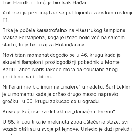
Luis Hamilton, treći je bio Isak Hađar.
Antoneli je prvi tinejdžer sa pet trijumfa zaredom u istoriji
F1.
Trka je počela katastrofalno na višestrukog šampiona
Maksa Ferstapena, koga je izdao bolid već na samom
startu, tu je bio kraj za Holanđanina.
Novi bitan momenat dogodio se u 46. krugu kada je
aktuelni šampion i prošlogodišnji pobednik u Monte
Karlu Lando Noris takođe mora da odustane zbog
problema sa bolidom.
Ni Ferari nije bio imun na „malere“ u nedelju, Šarl Lekler
je u momentu kada je držao drugo mesto napravio
grešku i u 66. krugu zakucao se u ogradu.
Krivio je kočnice za debakl na „domaćem terenu“.
U 68. krugu trka je prekinuta zbog oštećenja staze, svi
vozači otišli su u svoje pit lejnove. Usledio je duži prekid i