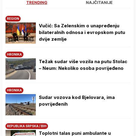
TRENDING
NAJČITANIJE
REGION
Vučić: Sa Zelenskim o unapređenju
bilateralnih odnosa i evropskom putu
dvije zemlje
HRONIKA
Težak sudar više vozila na putu Stolac
– Neum: Nekoliko osoba povrijeđeno
HRONIKA
Sudar vozova kod Bjelovara, ima
povrijeđenih
REPUBLIKA SRPSKA / BIH
Toplotni talas puni ambulante u