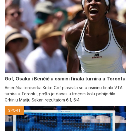
Gof, Osaka i Benčić u osmini finala turnira u Torontu
Američka teniserka Koko Gof plasirala se u osminu finala VTA
turnira u Torontu, pošto je danas u trećem kolu pobijedila
Grkinju Mariju Sakari rezultatom 6:1, 6:4.
SPORT