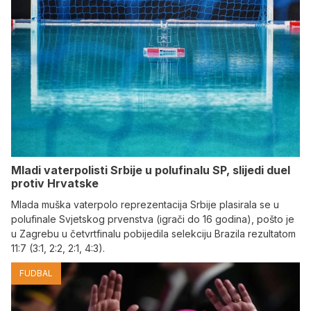
Mladi vaterpolisti Srbije u polufinalu SP, slijedi duel
protiv Hrvatske
Mlada muška vaterpolo reprezentacija Srbije plasirala se u
polufinale Svjetskog prvenstva (igrači do 16 godina), pošto je
u Zagrebu u četvrtfinalu pobijedila selekciju Brazila rezultatom
11:7 (3:1, 2:2, 2:1, 4:3).
FUDBAL