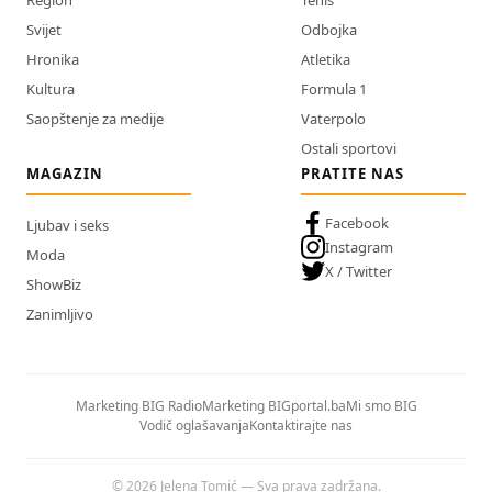
Region
Tenis
Svijet
Odbojka
Hronika
Atletika
Kultura
Formula 1
Saopštenje za medije
Vaterpolo
Ostali sportovi
MAGAZIN
PRATITE NAS
Facebook
Ljubav i seks
Instagram
Moda
X / Twitter
ShowBiz
Zanimljivo
Marketing BIG Radio
Marketing BIGportal.ba
Mi smo BIG
Vodič oglašavanja
Kontaktirajte nas
© 2026 Jelena Tomić — Sva prava zadržana.