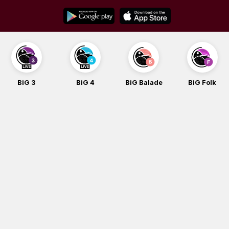
Skip
to
content
BiG 3
BiG 4
BiG Balade
BiG Folk