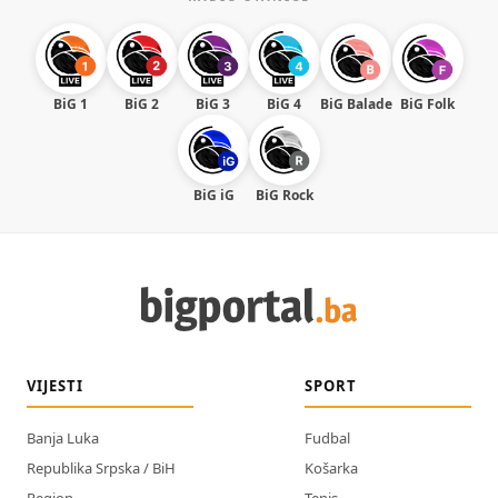
BiG 1
BiG 2
BiG 3
BiG 4
BiG Balade
BiG Folk
BiG iG
BiG Rock
VIJESTI
SPORT
Banja Luka
Fudbal
Republika Srpska / BiH
Košarka