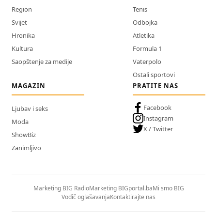
Region
Tenis
Svijet
Odbojka
Hronika
Atletika
Kultura
Formula 1
Saopštenje za medije
Vaterpolo
Ostali sportovi
MAGAZIN
PRATITE NAS
Facebook
Ljubav i seks
Instagram
Moda
X / Twitter
ShowBiz
Zanimljivo
Marketing BIG Radio
Marketing BIGportal.ba
Mi smo BIG
Vodič oglašavanja
Kontaktirajte nas