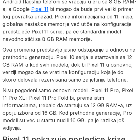
Android flagship telefoni se vraćaju u eru sa 8 GB RAM-
a, a Google
Pixel 11
bi mogao da bude prvi veliki primer
tog povratka unazad. Prema informacijama od 11. maja,
globalna nestašica memorije već utiče na konfiguracije
predstojeće Pixel 11 serije, pa će standardni model
navodno stići sa 8 GB RAM memorije.
Ova promena predstavlja jasno odstupanje u odnosu na
prethodnu generaciju. Pixel 10 serija je startovala sa 12
GB RAM-a kod svih modela, dok bi Pixel 11 u osnovnoj
verziji mogao da se vrati na konfiguraciju koja je do
skoro delovala rezervisana samo za jeftinije telefone.
Nisu pogođeni samo osnovni modeli. Pixel 11 Pro, Pixel
11 Pro XL i Pixel 11 Pro Fold bi, prema istim
informacijama, trebalo da startuju sa 12 GB RAM-a, uz
opciju izbora od 16 GB. Kod prethodne generacije, Pro
modeli su već u startu nudili 16 GB, pa je razlika još
vidljivija.
Pixel 11 pokazuje posledice krize