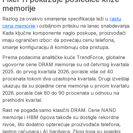
memorije
Razlog za ovakvo smanjenje specifikacija leži u
rastu
cena memorije
i ozbiljnom pritisku na lanac snabdevanja.
Kada ključne komponente naglo poskupe, proizvođači
imaju ograničen izbor: da povećaju cenu telefona,
smanje konfiguraciju ili kombinuju oba pristupa.
Prema podacima analitičke kuće TrendForce, globalne
ugovorne cene DRAM memorije su od četvrtog kvartala
2025. do prvog kvartala 2026. porasle više od 40
procenata tokom dva uzastopna kvartala. Drugi izveštaji
ukazuju da su pojedine cene memorija u prvom kvartalu
2026. porasle čak 80 do 90 procenata u odnosu na
prethodni kvartal.
Rast ne pogađa samo klasični DRAM. Cene NAND
memorije i HBM čipova takođe su dostigle rekordne
nivoe, što dodatno opterećuje proizvođače telefona,
laptop računara i AI hardvera. Zbog toga su pojedini