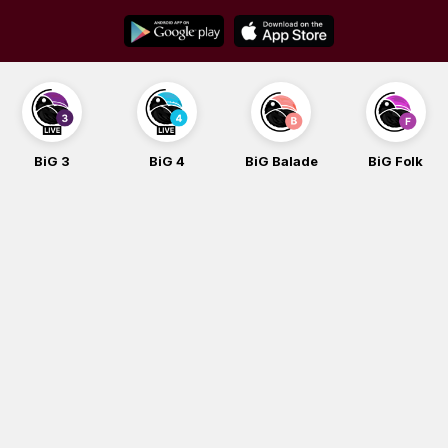
Skip
to
content
BiG 3
BiG 4
BiG Balade
BiG Folk