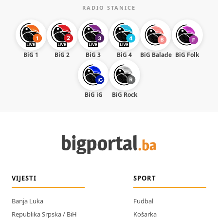
RADIO STANICE
BiG 1
BiG 2
BiG 3
BiG 4
BiG Balade
BiG Folk
BiG iG
BiG Rock
VIJESTI
SPORT
Banja Luka
Fudbal
Republika Srpska / BiH
Košarka