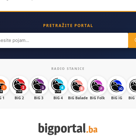
PRETRAŽITE PORTAL
ch
RADIO STANICE
G 1
BiG 2
BiG 3
BiG 4
BiG Balade
BiG Folk
BiG iG
BiG