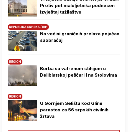
Protiv pet maloljetnika podnesen
izvještaj tužilaštvu
REPUBLIKA SRPSKA / BIH
Na većini graničnih prelaza pojačan
saobraćaj
REGION
Borba sa vatrenom stihijom u
Deliblatskoj peščari i na Stolovima
REGION
U Gornjem Selištu kod Gline
parastos za 56 srpskih civilnih
žrtava