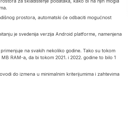
rostora za skladištenje podataka, kako bi na njih mogla
ema.
ladišnog prostora, automatski će odbaciti mogućnost
tanju je svedenija verzija Android platforme, namenjena
 primenjuje na svakih nekoliko godine. Tako su tokom
12 MB RAM-a, da bi tokom 2021. i 2022. godine to bilo 1
 dovodi do izmena u minimalnim kriterijumima i zahtevima