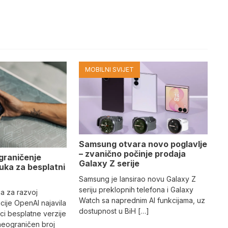
MOBILNI SVIJET
Samsung otvara novo poglavlje
– zvanično počinje prodaja
graničenje
Galaxy Z serije
uka za besplatni
Samsung je lansirao novu Galaxy Z
seriju preklopnih telefona i Galaxy
a za razvoj
Watch sa naprednim AI funkcijama, uz
ncije OpenAI najavila
dostupnost u BiH […]
ici besplatne verzije
neograničen broj