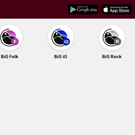
BiG Folk
BiG iG
BiG Rock