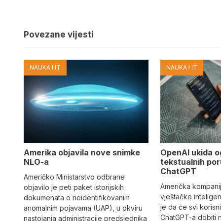
Povezane vijesti
NAUKA I IT
NAUKA I IT
Amerika objavila nove snimke
OpenAI ukida o
NLO-a
tekstualnih por
ChatGPT
Američko Ministarstvo odbrane
Američka kompanij
objavilo je peti paket istorijskih
vještačke intelige
dokumenata o neidentifikovanim
je da će svi korisn
anomalnim pojavama (UAP), u okviru
ChatGPT-a dobiti 
nastojanja administracije predsjednika