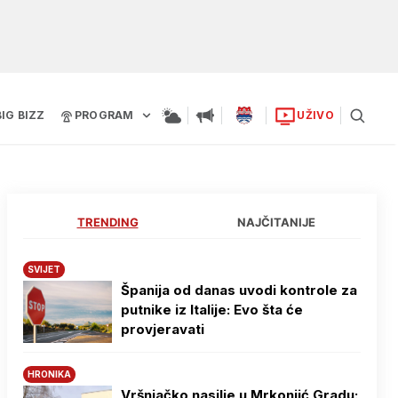
BIG BIZZ
PROGRAM
UŽIVO
TRENDING
NAJČITANIJE
SVIJET
Španija od danas uvodi kontrole za
putnike iz Italije: Evo šta će
provjeravati
HRONIKA
Vršnjačko nasilje u Mrkonjić Gradu: