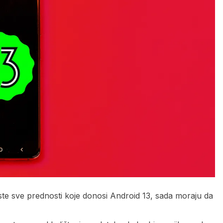
iste sve prednosti koje donosi Android 13, sada moraju da