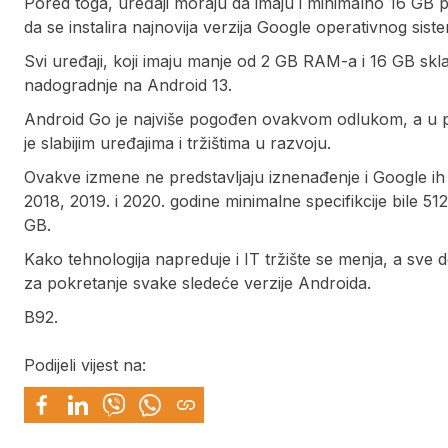
Pored toga, uređaji moraju da imaju i minimalno 16 GB p
da se instalira najnovija verzija Google operativnog sist
Svi uređaji, koji imaju manje od 2 GB RAM-a i 16 GB sk
nadogradnje na Android 13.
Android Go je najviše pogođen ovakvom odlukom, a u pi
je slabijim uređajima i tržištima u razvoju.
Ovakve izmene ne predstavljaju iznenađenje i Google ih
2018, 2019. i 2020. godine minimalne specifikcije bile 5
GB.
Kako tehnologija napreduje i IT tržište se menja, a sve
za pokretanje svake sledeće verzije Androida.
B92.
Podijeli vijest na: