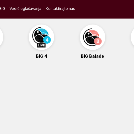
BiG
Vodič oglašavanja
Kontaktirajte nas
BiG 4
BiG Balade