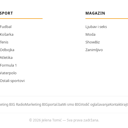
SPORT
MAGAZIN
Fudbal
Ljubav i seks
Košarka
Moda
Tenis
ShowBiz
Odbojka
Zanimljivo
Atletika
Formula 1
Vaterpolo
Ostali sportovi
eting BIG Radio
Marketing BIGportal.ba
Mi smo BIG
Vodič oglašavanja
Kontaktiraj
© 2026 Jelena Tomić — Sva prava zadržana.