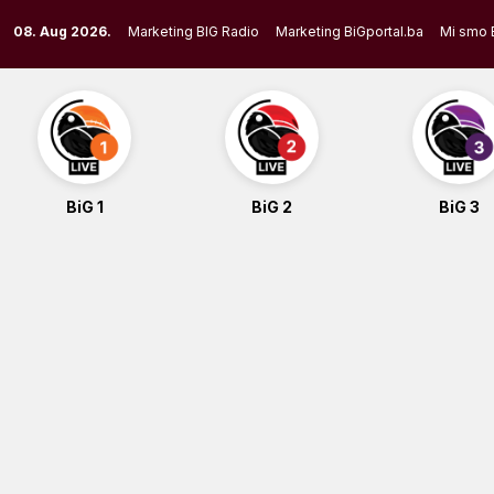
Skip
08. Aug 2026.
Marketing BIG Radio
Marketing BiGportal.ba
Mi smo 
to
content
BiG 1
BiG 2
BiG 3