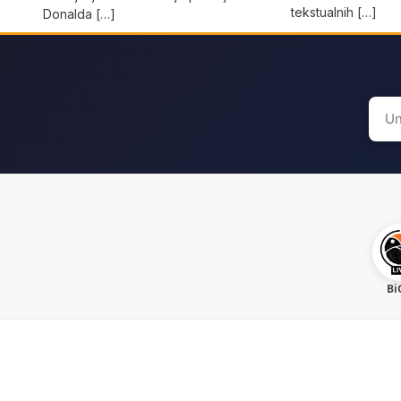
tekstualnih […]
Donalda […]
Sear
for:
Bi