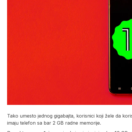
Tako umesto jednog gigabajta, korisnici koji žele da kor
imaju telefon sa bar 2 GB radne memorije.