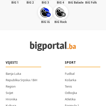
BiG 1
BiG 2
BiG 3
BiG 4
BiG Balade
BiG Folk
BiG iG
BiG Rock
VIJESTI
SPORT
Banja Luka
Fudbal
Republika Srpska / BiH
Košarka
Region
Tenis
Svijet
Odbojka
Hronika
Atletika
Kultura
Formula 1