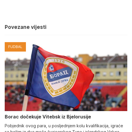
Povezane vijesti
FUDBAL
Borac dočekuje Vitebsk iz Bjelorusije
Pobjednik ovog para, u posljednjem kolu kvalifikacija, igraće
sa boljim iz dva meča švajcarskog Tuna i islandskog Valura