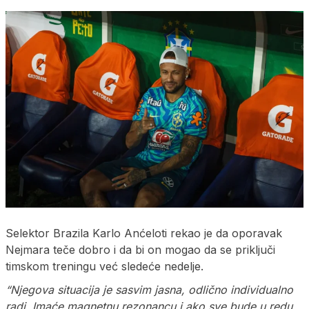
Selektor Brazila Karlo Anćeloti rekao je da oporavak
Nejmara teče dobro i da bi on mogao da se priključi
timskom treningu već sledeće nedelje.
“Njegova situacija je sasvim jasna, odlično individualno
radi. Imaće magnetnu rezonancu i ako sve bude u redu,