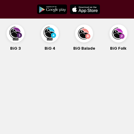
Skip
to
content
BiG 3
BiG 4
BiG Balade
BiG Folk