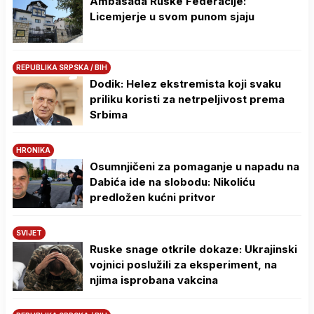
Ambasada Ruske Federacije:
Licemjerje u svom punom sjaju
REPUBLIKA SRPSKA / BIH
Dodik: Helez ekstremista koji svaku
priliku koristi za netrpeljivost prema
Srbima
HRONIKA
Osumnjičeni za pomaganje u napadu na
Dabića ide na slobodu: Nikoliću
predložen kućni pritvor
SVIJET
Ruske snage otkrile dokaze: Ukrajinski
vojnici poslužili za eksperiment, na
njima isprobana vakcina