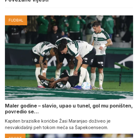
FUDBAL
Maler godine – slavio, upao u tunel, gol mu poništen,
povredio se…
Kapiten brazislke korićibe Žasi Maranjao doživeo je
nesvakidašnji peh tokom meča sa Šapekoenseom.