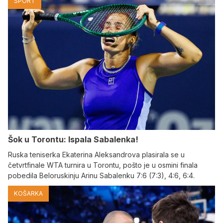
SPORT
Šok u Torontu: Ispala Sabalenka!
Ruska teniserka Ekaterina Aleksandrova plasirala se u
četvrtfinale WTA turnira u Torontu, pošto je u osmini finala
pobedila Beloruskinju Arinu Sabalenku 7:6 (7:3), 4:6, 6:4.
KOŠARKA