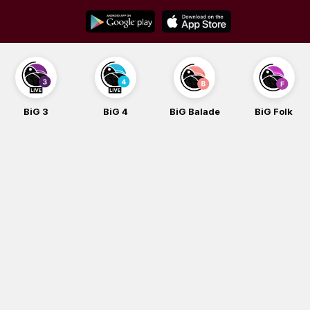
Skip
to
content
BiG 3
BiG 4
BiG Balade
BiG Folk