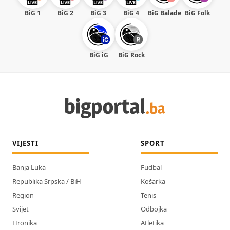
BiG 1
BiG 2
BiG 3
BiG 4
BiG Balade
BiG Folk
BiG iG
BiG Rock
VIJESTI
SPORT
Banja Luka
Fudbal
Republika Srpska / BiH
Košarka
Region
Tenis
Svijet
Odbojka
Hronika
Atletika