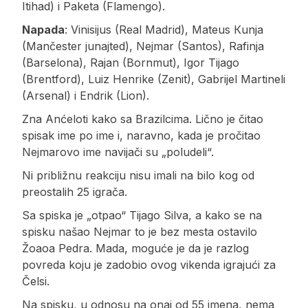
Itihad) i Paketa (Flamengo).
Napada
: Vinisijus (Real Madrid), Mateus Кunja
(Mančester junajted), Nejmar (Santos), Rafinja
(Barselona), Rajan (Bornmut), Igor Tijago
(Brentford), Luiz Henrike (Zenit), Gabrijel Martineli
(Arsenal) i Endrik (Lion).
Zna Anćeloti kako sa Brazilcima. Lično je čitao
spisak ime po ime i, naravno, kada je pročitao
Nejmarovo ime navijači su „poludeli“.
Ni približnu reakciju nisu imali na bilo kog od
preostalih 25 igrača.
Sa spiska je „otpao“ Tijago Silva, a kako se na
spisku našao Nejmar to je bez mesta ostavilo
Žoaoa Pedra. Mada, moguće je da je razlog
povreda koju je zadobio ovog vikenda igrajući za
Čelsi.
Na spisku, u odnosu na onaj od 55 imena, nema