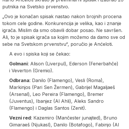
putnika na Svetsko prvenstvo.
„Ovo je konačan spisak nastao nakon brojnih procena
tokom cele godine. Konkurencija je velika, kao i znanje
igrača. Mislim da smo obavili dobar posao. Ne savršen.
Ali, to je spisak igrača sa kojim možemo da damo sve od
sebe na Svetskom prvenstvu“, poručio je Anćeloti.
A evo i spiska koji se čekao:
Golmani
: Alison (Liverpul), Ederson (Fenerbahče)
i Veverton (Gremio).
Odbrana
: Danilo (Flamengo), Vesli (Roma),
Markinjos (Pari Sen Žermen), Gabrijel Magaljaeš
(Arsenal), Leo Pereira (Flamengo), Bremer
(Juventus), Ibanjez (Al Ahli), Aleks Sandro
(Flamengo) i Daglas Santos (Zenit).
Vezni red
: Кazemiro (Mančester junajted), Bruno
Gimaraeš (Njukasl), Danilo (Botafogo), Fabinjo (Al