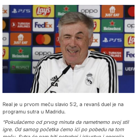
Real je u prvom meču slavio 5:2, a revanš duel je na
programu sutra u Madridu.
“Pokušaćemo od prvog minuta da nametnemo svoj stil
igre. Od samog početka ćemo ići po pobedu na tom
meču. Sutra će nam biti potrebni i iskustvo i energija.