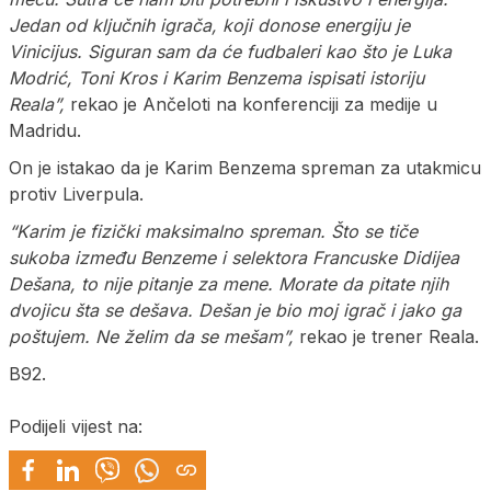
Jedan od ključnih igrača, koji donose energiju je
Vinicijus. Siguran sam da će fudbaleri kao što je Luka
Modrić, Toni Kros i Karim Benzema ispisati istoriju
Reala”,
rekao je Ančeloti na konferenciji za medije u
Madridu.
On je istakao da je Karim Benzema spreman za utakmicu
protiv Liverpula.
“Karim je fizički maksimalno spreman. Što se tiče
sukoba između Benzeme i selektora Francuske Didijea
Dešana, to nije pitanje za mene. Morate da pitate njih
dvojicu šta se dešava. Dešan je bio moj igrač i jako ga
poštujem. Ne želim da se mešam”,
rekao je trener Reala.
B92.
Podijeli vijest na: