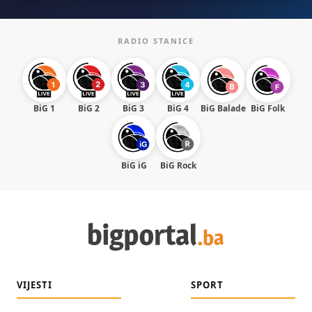
RADIO STANICE
BiG 1
BiG 2
BiG 3
BiG 4
BiG Balade
BiG Folk
BiG iG
BiG Rock
VIJESTI
SPORT