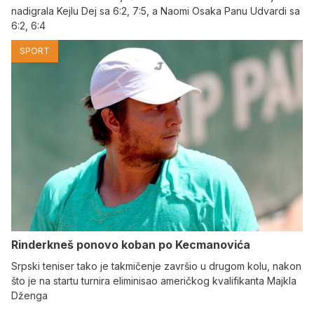
nadigrala Kejlu Dej sa 6:2, 7:5, a Naomi Osaka Panu Udvardi sa
6:2, 6:4
SPORT
Rinderkneš ponovo koban po Kecmanovića
Srpski teniser tako je takmičenje završio u drugom kolu, nakon
što je na startu turnira eliminisao američkog kvalifikanta Majkla
Dženga