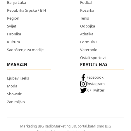
Banja Luka
Fudbal
Republika Srpska / BiH
Košarka
Region
Tenis
Svijet
Odbojka
Hronika
Atletika
Kultura
Formula 1
Saopštenje za medije
Vaterpolo
Ostali sportovi
MAGAZIN
PRATITE NAS
Facebook
Ljubav i seks
Instagram
Moda
X / Twitter
ShowBiz
Zanimljivo
Marketing BIG Radio
Marketing BIGportal.ba
Mi smo BIG