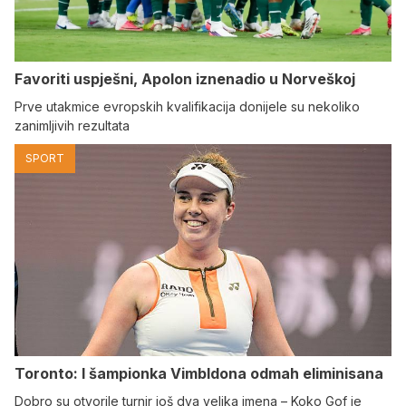
Favoriti uspješni, Apolon iznenadio u Norveškoj
Prve utakmice evropskih kvalifikacija donijele su nekoliko
zanimljivih rezultata
SPORT
Toronto: I šampionka Vimbldona odmah eliminisana
Dobro su otvorile turnir još dva velika imena – Koko Gof je