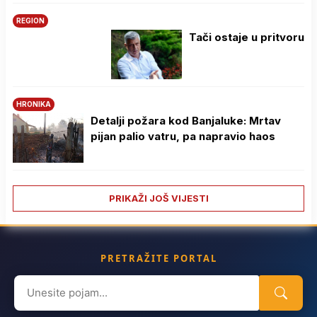
REGION
Tači ostaje u pritvoru
HRONIKA
Detalji požara kod Banjaluke: Mrtav
pijan palio vatru, pa napravio haos
PRIKAŽI JOŠ VIJESTI
PRETRAŽITE PORTAL
Search
for: