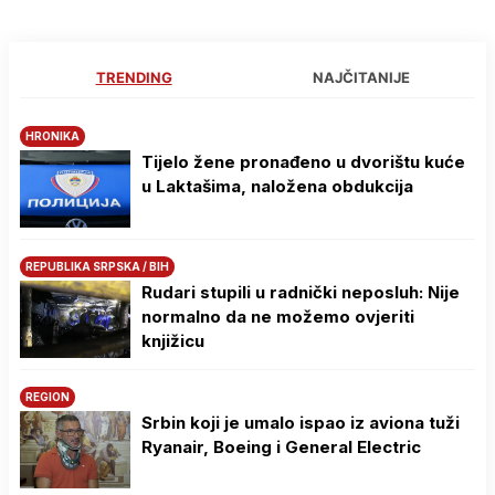
TRENDING
NAJČITANIJE
HRONIKA
Tijelo žene pronađeno u dvorištu kuće
u Laktašima, naložena obdukcija
REPUBLIKA SRPSKA / BIH
Rudari stupili u radnički neposluh: Nije
normalno da ne možemo ovjeriti
knjižicu
REGION
Srbin koji je umalo ispao iz aviona tuži
Ryanair, Boeing i General Electric