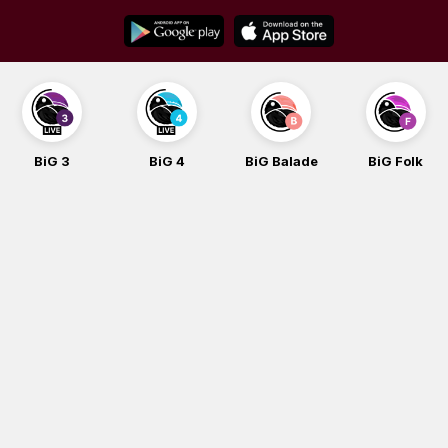
Skip
to
content
BiG 3
BiG 4
BiG Balade
BiG Folk