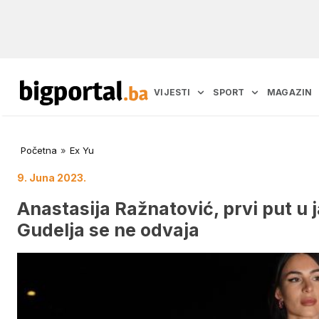
VIJESTI
SPORT
MAGAZIN
Početna
»
Ex Yu
9. Juna 2023.
Anastasija Ražnatović, prvi put u
Gudelja se ne odvaja