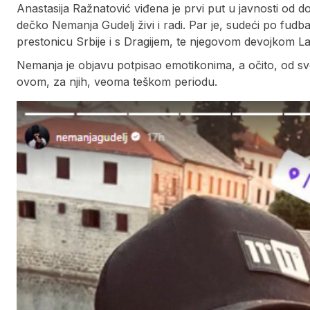
Anastasija Ražnatović viđena je prvi put u javnosti od d
dečko Nemanja Gudelj živi i radi. Par je, sudeći po fud
prestonicu Srbije i s Dragijem, te njegovom devojkom 
Nemanja je objavu potpisao emotikonima, a očito, od svo
ovom, za njih, veoma teškom periodu.