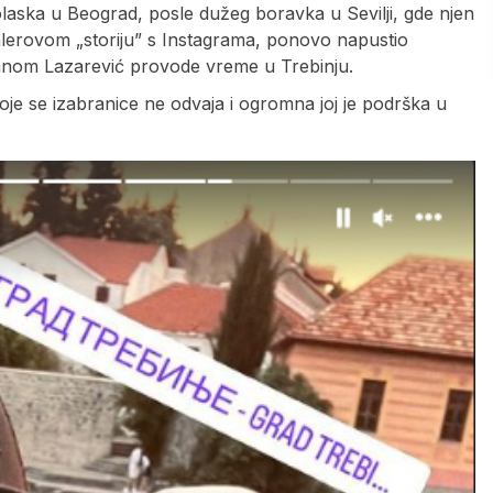
olaska u Beograd, posle dužeg boravka u Sevilji, gde njen
balerovom „storiju” s Instagrama, ponovo napustio
Lanom Lazarević provode vreme u Trebinju.
je se izabranice ne odvaja i ogromna joj je podrška u