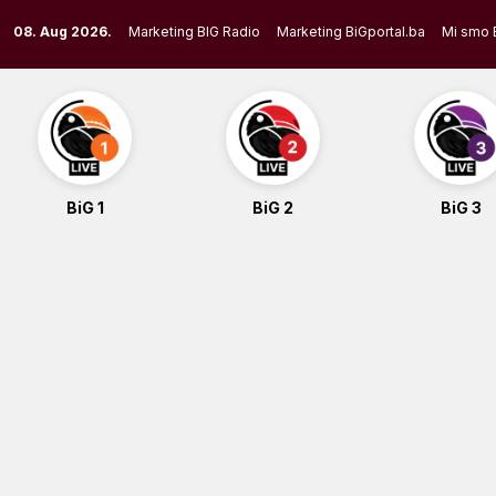
Skip
08. Aug 2026.
Marketing BIG Radio
Marketing BiGportal.ba
Mi smo 
to
content
BiG 1
BiG 2
BiG 3