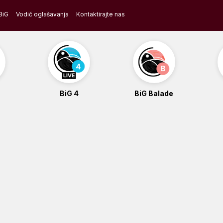
BiG
Vodič oglašavanja
Kontaktirajte nas
BiG 4
BiG Balade