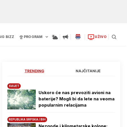
BIG BIZZ
PROGRAM
UŽIVO
TRENDING
NAJČITANIJE
SVIJET
Uskoro će nas prevoziti avioni na
baterije? Mogli bi da lete na veoma
popularnim relacijama
REPUBLIKA SRPSKA / BIH
Nezgode i kilometarske kolone: