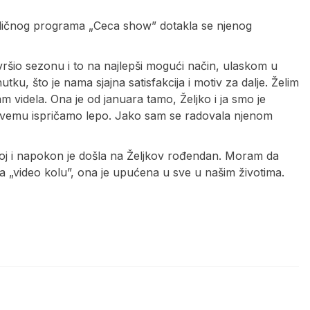
dičnog programa „Ceca show” dotakla se njenog
vršio sezonu i to na najlepši mogući način, ulaskom u
, što je nama sjajna satisfakcija i motiv za dalje. Želim
 videla. Ona je od januara tamo, Željko i ja smo je
 o svemu ispričamo lepo. Jako sam se radovala njenom
njoj i napokon je došla na Željkov rođendan. Moram da
video kolu”, ona je upućena u sve u našim životima.