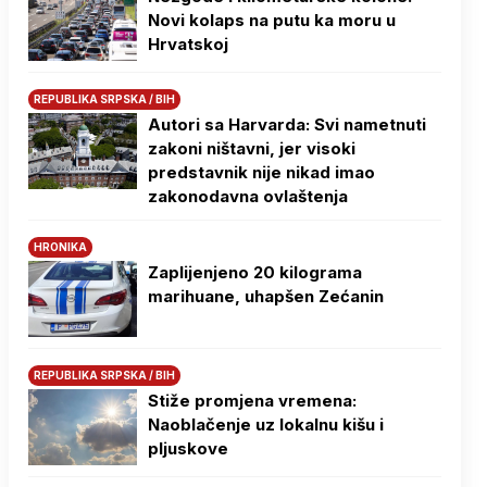
Novi kolaps na putu ka moru u
Hrvatskoj
REPUBLIKA SRPSKA / BIH
Autori sa Harvarda: Svi nametnuti
zakoni ništavni, jer visoki
predstavnik nije nikad imao
zakonodavna ovlaštenja
HRONIKA
Zaplijenjeno 20 kilograma
marihuane, uhapšen Zećanin
REPUBLIKA SRPSKA / BIH
Stiže promjena vremena:
Naoblačenje uz lokalnu kišu i
pljuskove