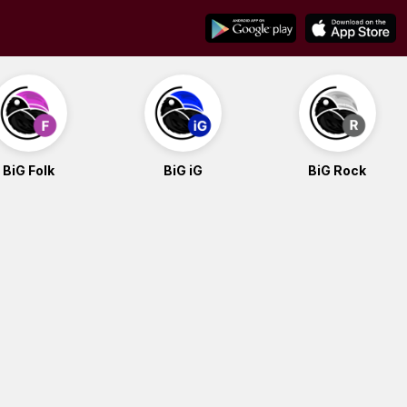
BiG Folk
BiG iG
BiG Rock