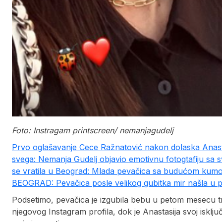
Foto: Instragam printscreen/ nemanjagudelj
Prvo oglašavanje Cece Ražnatović nakon dolaska Anasta
svega: Nemanja Gudelj objavio emotivnu fotogtafiju sa
se vratila u Beograd: Mlada pevačica sa budućom ku
BEOGRAD: Pevačica posle velikog gubitka mir našla u
Podsetimo, pevačica je izgubila bebu u petom mesecu tr
njegovog Instagram profila, dok je Anastasija svoj iskl