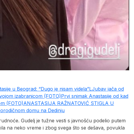
sije u Beograd: “Dugo je nisam videla”
LJubav jača od
 svojom izabranicom (FOTO)
Prvi snimak Anastasije od kad
mom (FOTO)
ANASTASIJA RAŽNATOVIĆ STIGLA U
 porodičnom domu na Dedinju
udnoće. Gudelj je tužne vesti s javnošću podelio putem
jučila na neko vreme i zbog svega što se dešava, povukla