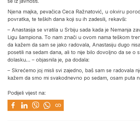
se iz javnosti.
Njena majka, pevačica Ceca Ražnatović, u okviru poro
povratka, te teških dana koji su ih zadesili, rekavši:
– Anastasija se vratila u Srbiju sada kada je Nemanja za
Ligu šampiona. To nam znači u ovom nama teškom trenutku
da kažem da sam se jako radovala, Anastasiju dugo nisam
posetili na sedam dana, ali to nije bilo dovoljno da se
dolasku… – objasnila je, pa dodala:
– Skrećemo joj misli svi zajedno, baš sam se radovala 
kažem da smo mi svakodnevno po sedam, osam puta na „
Podijeli vijest na: