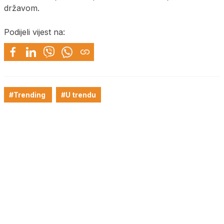
državom.
Podijeli vijest na:
#Trending
#U trendu