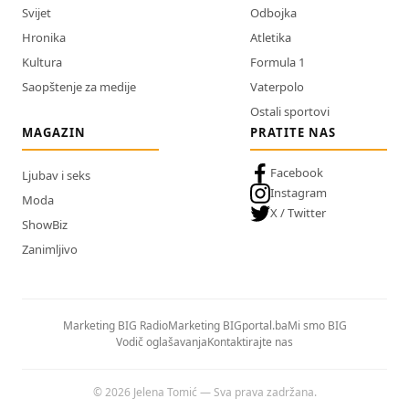
Svijet
Odbojka
Hronika
Atletika
Kultura
Formula 1
Saopštenje za medije
Vaterpolo
Ostali sportovi
MAGAZIN
PRATITE NAS
Facebook
Ljubav i seks
Instagram
Moda
X / Twitter
ShowBiz
Zanimljivo
Marketing BIG Radio
Marketing BIGportal.ba
Mi smo BIG
Vodič oglašavanja
Kontaktirajte nas
© 2026 Jelena Tomić — Sva prava zadržana.