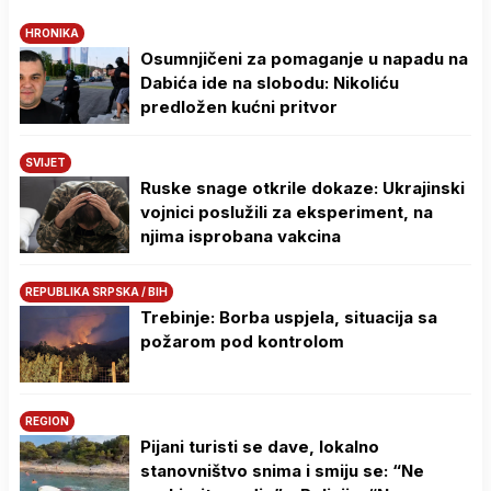
HRONIKA
Osumnjičeni za pomaganje u napadu na
Dabića ide na slobodu: Nikoliću
predložen kućni pritvor
SVIJET
Ruske snage otkrile dokaze: Ukrajinski
vojnici poslužili za eksperiment, na
njima isprobana vakcina
REPUBLIKA SRPSKA / BIH
Trebinje: Borba uspjela, situacija sa
požarom pod kontrolom
REGION
Pijani turisti se dave, lokalno
stanovništvo snima i smiju se: “Ne