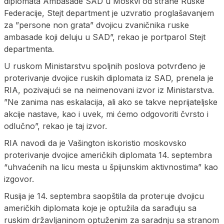
diplomata Ambasade SAD u Moskvi od strane Ruske
Federacije, Stejt department je uzvratio proglašavanjem
za ”persone non grata” dvojicu zvaničnika ruske
ambasade koji deluju u SAD”, rekao je portparol Stejt
departmenta.
U ruskom Ministarstvu spoljnih poslova potvrđeno je
proterivanje dvojice ruskih diplomata iz SAD, prenela je
RIA, pozivajući se na neimenovani izvor iz Ministarstva.
”Ne zanima nas eskalacija, ali ako se takve neprijateljske
akcije nastave, kao i uvek, mi ćemo odgovoriti čvrsto i
odlučno”, rekao je taj izvor.
RIA navodi da je Vašington iskoristio moskovsko
proterivanje dvojice američkih diplomata 14. septembra
“uhvaćenih na licu mesta u špijunskim aktivnostima” kao
izgovor.
Rusija je 14. septembra saopštila da proteruje dvojicu
američkih diplomata koje je optužila da sarađuju sa
ruskim državljaninom optuženim za saradnju sa stranom