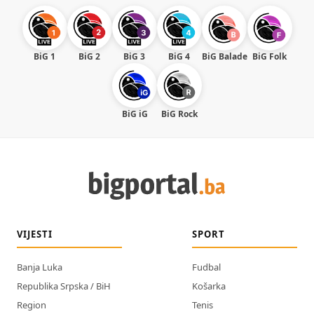
BiG 1
BiG 2
BiG 3
BiG 4
BiG Balade
BiG Folk
BiG iG
BiG Rock
VIJESTI
SPORT
Banja Luka
Fudbal
Republika Srpska / BiH
Košarka
Region
Tenis