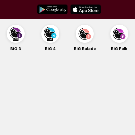
Skip
to
content
BiG 3
BiG 4
BiG Balade
BiG Folk