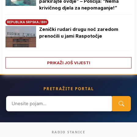
parkirajte ovdje” – Policija: “Nema
krivičnog djela za nepomaganje!”
REPUBLIKA SRPSKA / BIH
Zenički rudari drugu noć zaredom
prenoćili u jami Raspotočje
PRIKAŽI JOŠ VIJESTI
PRETRAŽITE PORTAL
Search
for:
RADIO STANICE