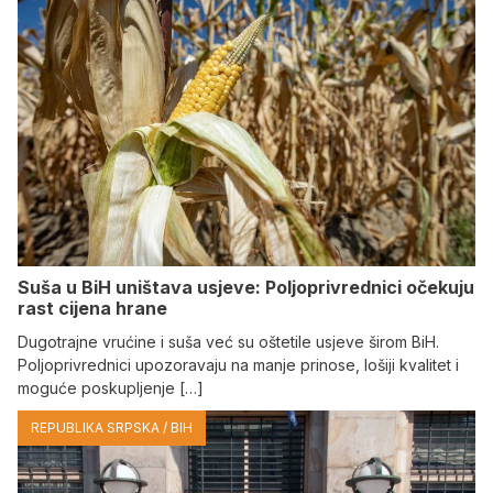
Suša u BiH uništava usjeve: Poljoprivrednici očekuju
rast cijena hrane
Dugotrajne vrućine i suša već su oštetile usjeve širom BiH.
Poljoprivrednici upozoravaju na manje prinose, lošiji kvalitet i
moguće poskupljenje […]
REPUBLIKA SRPSKA / BIH