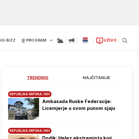
BIG BIZZ
PROGRAM
UŽIVO
TRENDING
NAJČITANIJE
REPUBLIKA SRPSKA / BIH
Ambasada Ruske Federacije:
Licemjerje u svom punom sjaju
REPUBLIKA SRPSKA / BIH
Dodik: Helez ekstremista koji