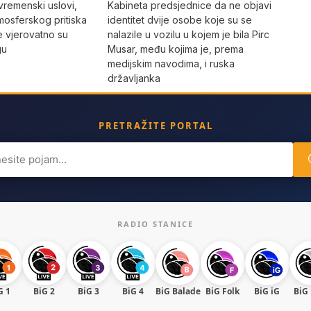
Kabineta predsjednice da ne objavi
vremenski uslovi,
identitet dvije osobe koje su se
mosferskog pritiska
nalazile u vozilu u kojem je bila Pirc
e vjerovatno su
Musar, među kojima je, prema
gu
medijskim navodima, i ruska
državljanka
PRETRAŽITE PORTAL
ch
RADIO STANICE
G 1
BiG 2
BiG 3
BiG 4
BiG Balade
BiG Folk
BiG iG
BiG