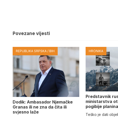
Povezane vijesti
REPUBLIKA SRPSKA / BIH
HRONIKA
Predstavnik ru
ministarstva ot
Dodik: Ambasador Njemačke
pogibije planina
Granas ili ne zna da čita ili
svjesno laže
Teško je dati objek