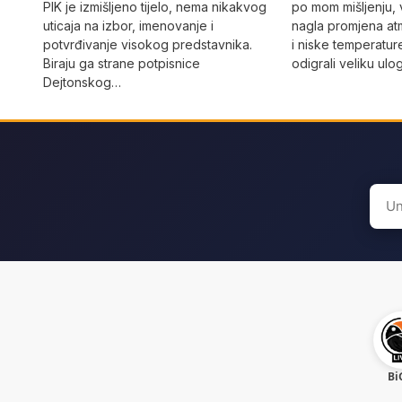
PIK je izmišljeno tijelo, nema nikakvog
po mom mišljenju, 
uticaja na izbor, imenovanje i
nagla promjena at
potvrđivanje visokog predstavnika.
i niske temperatur
Biraju ga strane potpisnice
odigrali veliku ulo
Dejtonskog…
Sear
for:
Bi