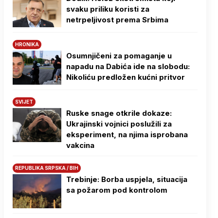
svaku priliku koristi za
netrpeljivost prema Srbima
HRONIKA
Osumnjičeni za pomaganje u
napadu na Dabića ide na slobodu:
Nikoliću predložen kućni pritvor
SVIJET
Ruske snage otkrile dokaze:
Ukrajinski vojnici poslužili za
eksperiment, na njima isprobana
vakcina
REPUBLIKA SRPSKA / BIH
Trebinje: Borba uspjela, situacija
sa požarom pod kontrolom