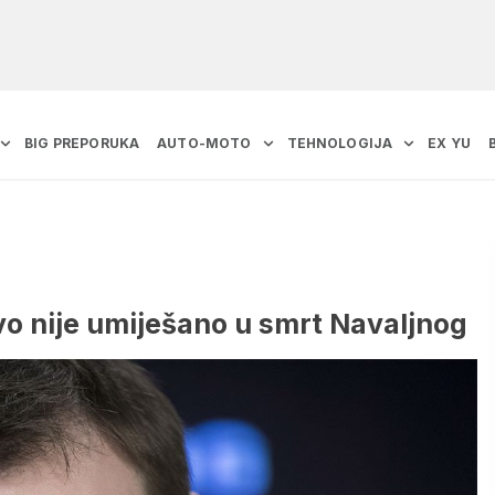
BIG PREPORUKA
AUTO-MOTO
TEHNOLOGIJA
EX YU
o nije umiješano u smrt Navaljnog