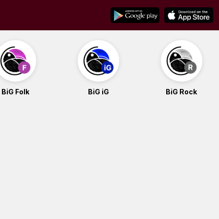
BiG Folk
BiG iG
BiG Rock