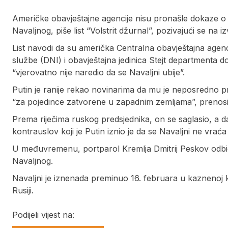
Američke obavještajne agencije nisu pronašle dokaze o
Navaljnog, piše list “Volstrit džurnal”, pozivajući se na i
List navodi da su američka Centralna obavještajna agenc
službe (DNI) i obavještajna jedinica Stejt departmenta do
“vjerovatno nije naredio da se Navaljni ubije”.
Putin je ranije rekao novinarima da mu je neposredno p
“za pojedince zatvorene u zapadnim zemljama”, prenosi
Prema riječima ruskog predsjednika, on se saglasio, a d
kontrauslov koji je Putin iznio je da se Navaljni ne vrać
U međuvremenu, portparol Kremlja Dmitrij Peskov odbio
Navaljnog.
Navaljni je iznenada preminuo 16. februara u kaznen
Rusiji.
Podijeli vijest na: