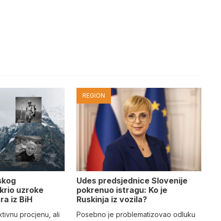
REGION
Udes predsjednice Slovenije
skog
pokrenuo istragu: Ko je
krio uzroke
Ruskinja iz vozila?
ra iz BiH
Posebno je problematizovao odluku
tivnu procjenu, ali