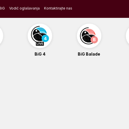
BiG
Vodič oglašavanja
Kontaktirajte nas
BiG 4
BiG Balade