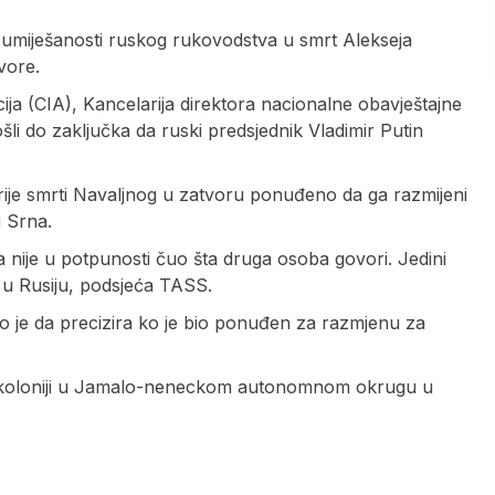
 umiješanosti ruskog rukovodstva u smrt Alekseja
zvore.
ija (CIA), Kancelarija direktora nacionalne obavještajne
šli do zaključka da ruski predsjednik Vladimir Putin
rije smrti Navaljnog u zatvoru ponuđeno da ga razmijeni
 Srna.
a nije u potpunosti čuo šta druga osoba govori. Jedini
a u Rusiju, podsjeća TASS.
 je da precizira ko je bio ponuđen za razmjenu za
oj koloniji u Jamalo-neneckom autonomnom okrugu u