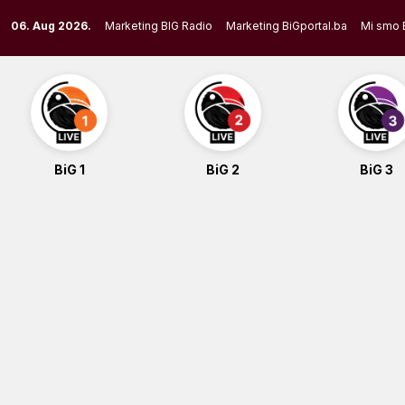
Skip
06. Aug 2026.
Marketing BIG Radio
Marketing BiGportal.ba
Mi smo 
to
content
BiG 1
BiG 2
BiG 3