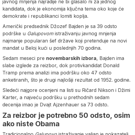
javnog mnjenja najradije ne bi glasalo ni za jednog
kandidata, dok je ekonomija ključna tema oko koje će
demokrate i republikanci lomiti koplja.
Američki predsednik Džozef Bajden je sa 39 odsto
podrške u
Galupovom
istraživanju javnog mnjenja
najmanje popularan šef države koji pretenduje na novi
mandat u Beloj kući u poslednjih 70 godina.
Sedam meseci pre
novembarskih izbora
, Bajden ima
slabe izglede za reizbor, dok protivkandidat Donald
Tramp prema analizi ima podršku oko 47 odsto
anketiranih, što je drugi najlošiji rezultat od 1952. godine.
Sledeći najgore ocenjeni na listi su Ričard Nikson i Džimi
Karter, a najveću podršku u prethodnih sedam
decenija imao je Dvajt Ajzenhauer sa 73 odsto.
Za reizbor je potrebno 50 odsto, osim
ako niste Obama
Tradicionalno
Galupovo
istraživanje valjan je pokazatelj