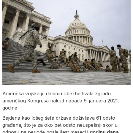
Američka vojska je danima obezbeđivala zgradu
američkog Kongresa nakod napada 6. januara 2021.
godine
Bajdena kao lošeg šefa države doživljava 61 odsto
građana, što je za oko pet odsto neuspešniji skor u
odnosu na periode posle šest meseci i
godinu dana