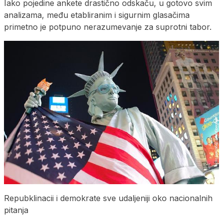
Iako pojedine ankete drastično odskaču, u gotovo svim
analizama, među etabliranim i sigurnim glasačima
primetno je potpuno nerazumevanje za suprotni tabor.
Repubklinacii i demokrate sve udaljeniji oko nacionalnih
pitanja