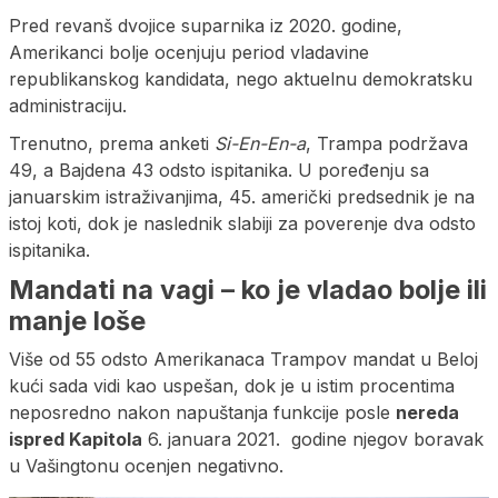
Pred revanš dvojice suparnika iz 2020. godine,
Amerikanci bolje ocenjuju period vladavine
republikanskog kandidata, nego aktuelnu demokratsku
administraciju.
Trenutno, prema anketi
Si-En-En-a
, Trampa podržava
49, a Bajdena 43 odsto ispitanika. U poređenju sa
januarskim istraživanjima, 45. američki predsednik je na
istoj koti, dok je naslednik slabiji za poverenje dva odsto
ispitanika.
Mandati na vagi – ko je vladao bolje ili
manje loše
Više od 55 odsto Amerikanaca Trampov mandat u Beloj
kući sada vidi kao uspešan, dok je u istim procentima
neposredno nakon napuštanja funkcije posle
nereda
ispred Kapitola
6. januara 2021. godine njegov boravak
u Vašingtonu ocenjen negativno.