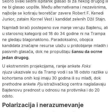
Skoro svaki sedmi ispitanik glasao bi za nekog drugog ili
ne bi glasao uopšte. Među alternativama i nezavisnima,
najbolje se kotiraju teoretičar zavere Robert F. Kenedi
Junior, zataim Kornel Vest i kandidat zelenih Džil Stajn.
Najmlađi birači postepeno sve manje veruju Bajdenu, ali
u starosnoj kategoriji od 18 do 34 godine ni na Trampa
ne gledaju blagonaklono. Paradoksalno, obojica
kandidata značajne resurse ulažu u pridobijanje mladih i
pasivnih glasača, dok ne propuštaju
šansu da ocrne
jedan drugog
.
U ekstremnim projekcijama, ranije ankete
Foks
njuza
ukazivale su da Tramp vodi i sa 18 odsto razlike u
kohortama onih koji imaju 30 godina ili su mlađi, dok
prethodne ankete
Pju
istraživačkog centra naglašavaju
Bajdenovu prednost u odnosu na protivnika i do 20
odsto.
Polarizacija i nerazumevanje