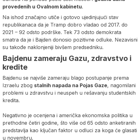
provedenih u Ovalnom kabinetu
.
Na ishod značajno utiče i gotovo ujedinjujući stav
republikanaca da je Tramp dobro vladao od 2017. do
2021 – 92 odsto podrške. Tek 73 odsto demokrata
smatra da je i Bajden donosio pozitivne odluke. Nezavisni
su takođe naklonjeniji bivšem predsedniku.
Bajdenu zameraju Gazu, zdravstvo i
kredite
Bajdenu se najviše zameraju blago postupanje prema
Izraelu zbog
stalnih napada na Pojas Gaze
, nagomilani
problemi u zdravstvu i neuspeh u rešavanju studentskih
kredita.
Negativno je ocenjena i američka ekonomska politika u
prethodne četiri godine, što više od 65 odsto anketiranih
predstavlja kao ključan faktor u odluci za koga će glasati
u novembru.