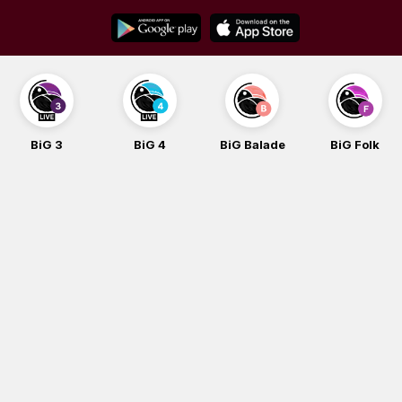
Skip
to
content
BiG 4
BiG Balade
BiG Folk
BiG iG