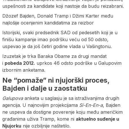
uspešnosti za kandidate koji nastoje da budu reizabrani.
Džozef Bajden, Donald Tramp i Džimi Karter među
najlošije ocenjenim kandidatima za reizbor
Istorijski, svaki predsednik SAD od pedesetih koji je u
finišu kampanje imao podršku veću od 50 odsto,
uspevao je da još četiri godine vlada u Vašingtonu.
Izuzetak je trka Baraka Obame za drugi mandat
i
pobeda 2012.
uprkos 46 odsto podrške u Galupovim
izbornim anketama.
Ne “pomaže” ni njujorški proces,
Bajden i dalje u zaostatku
Galupova
anketa u saglasju je sa istraživanjima drugih
agencija. U najnovijim projekcijama
Si-En-En-a
, Bajden
ne uspeva da dostigne poverenje koju među američkim
građanima uživa Tramp, kome ni
aktuelno suđenje u
Njujorku
nije ozbiljnije naštetilo.