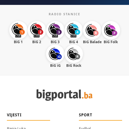
RADIO STANICE
BiG 1
BiG 2
BiG 3
BiG 4
BiG Balade
BiG Folk
BiG iG
BiG Rock
VIJESTI
SPORT
Banja Luka
Fudbal