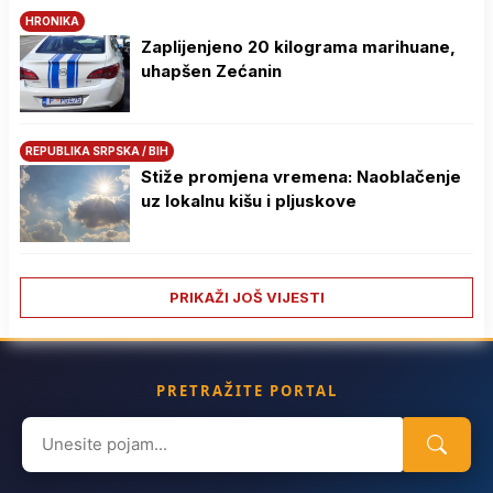
HRONIKA
Zaplijenjeno 20 kilograma marihuane,
uhapšen Zećanin
REPUBLIKA SRPSKA / BIH
Stiže promjena vremena: Naoblačenje
uz lokalnu kišu i pljuskove
PRIKAŽI JOŠ VIJESTI
PRETRAŽITE PORTAL
Search
for: