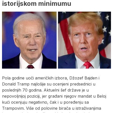
istorijskom minimumu
Pola godine uoči američkih izbora, Džozef Bajden i
Donald Tramp najlošije su ocenjeni predsednici u
poslednjih 70 godina. Aktuelni šef države je u
nepovoljnijoj poziciji, jer građani njegov mandat u Beloj
kući ocenjuju negativno, čak i u poređenju sa
Trampovim. Više od polovine birača u istraživanjima