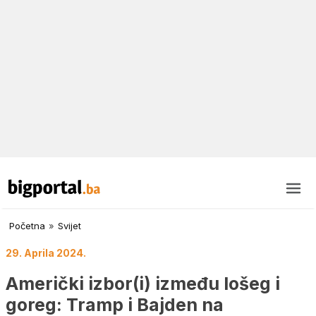
Početna
»
Svijet
29. Aprila 2024.
Američki izbor(i) između lošeg i
goreg: Tramp i Bajden na