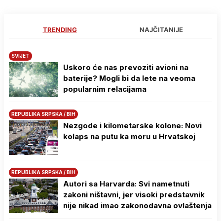
TRENDING
NAJČITANIJE
SVIJET
Uskoro će nas prevoziti avioni na
baterije? Mogli bi da lete na veoma
popularnim relacijama
REPUBLIKA SRPSKA / BIH
Nezgode i kilometarske kolone: Novi
kolaps na putu ka moru u Hrvatskoj
REPUBLIKA SRPSKA / BIH
Autori sa Harvarda: Svi nametnuti
zakoni ništavni, jer visoki predstavnik
nije nikad imao zakonodavna ovlaštenja