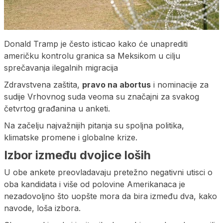
Donald Tramp je često isticao kako će unaprediti
američku kontrolu granica sa Meksikom u cilju
sprečavanja ilegalnih migracija
Zdravstvena zaštita,
pravo na abortus
i nominacije za
sudije Vrhovnog suda veoma su značajni za svakog
četvrtog građanina u anketi.
Na začelju najvažnijih pitanja su spoljna politika,
klimatske promene i globalne krize.
Izbor između dvojice loših
U obe ankete preovladavaju pretežno negativni utisci o
oba kandidata i više od polovine Amerikanaca je
nezadovoljno što uopšte mora da bira između dva, kako
navode, loša izbora.