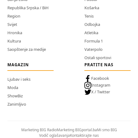
Republika Srpska / BiH
Košarka
Region
Tenis
Svijet
Odbojka
Hronika
Atletika
Kultura
Formula 1
Saopštenje za medije
Vaterpolo
Ostali sportovi
MAGAZIN
PRATITE NAS
Facebook
Ljubav i seks
Instagram
Moda
X / Twitter
ShowBiz
Zanimljivo
Marketing BIG Radio
Marketing BIGportal.ba
Mi smo BIG
Vodič oglašavanja
Kontaktirajte nas