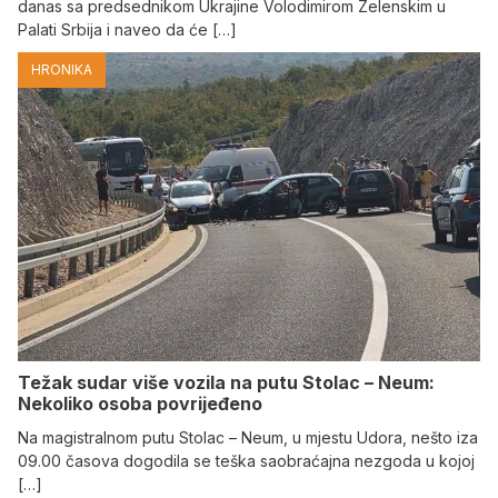
danas sa predsednikom Ukrajine Volodimirom Zelenskim u
Palati Srbija i naveo da će […]
HRONIKA
Težak sudar više vozila na putu Stolac – Neum:
Nekoliko osoba povrijeđeno
Na magistralnom putu Stolac – Neum, u mjestu Udora, nešto iza
09.00 časova dogodila se teška saobraćajna nezgoda u kojoj
[…]