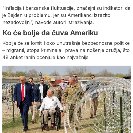
“Inflacija i berzanske fluktuacije, značajni su indikatori da
je Bajden u problemu, jer su Amerikanci izrazito
nezadovoljni”, navode autori istraživanja.
Ko će bolje da čuva Ameriku
Koplja će se lomiti i oko unutrašnje bezbednosne politike
– migranti, stopa kriminala i prava na nošenje oružja, što
48 anketiranih ocenjuje kao najvažnije.