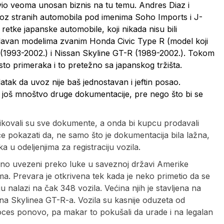
vio veoma unosan biznis na tu temu. Andres Diaz i
oz stranih automobila pod imenima Soho Imports i J-
tke japanske automobile, koji nikada nisu bili
idavan modelima zvanim Honda Civic Type R (model koji
 (1993-2002.) i Nissan Skyline GT-R (1989-2002.). Tokom
sto primeraka i to pretežno sa japanskog tržišta.
atak da uvoz nije baš jednostavan i jeftin posao.
rati još mnoštvo druge dokumentacije, pre nego što bi se
ifikovali su sve dokumente, a onda bi kupcu prodavali
će pokazati da, ne samo što je dokumentacija bila lažna,
ka u odeljenjima za registraciju vozila.
alno uvezeni preko luke u saveznoj državi Amerike
a. Prevara je otkrivena tek kada je neko primetio da se
ju nalazi na čak 348 vozila. Većina njih je stavljena na
a Skylinea GT-R-a. Vozila su kasnije oduzeta od
roces ponovo, pa makar to pokušali da urade i na legalan