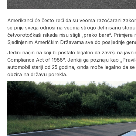
Amerikanci će često reći da su veoma razočarani zakonim
se prije svega odnosi na veoma strogo definisanu stopu 
četvorotočkaši nikada nisu stigli „preko bare“. Primjera
Sjedinjenim Američkim Državama sve do posljednje gene
Jedini način na koji bi postalo legalno da završi na ja
Compliance Act of 1988“. Jenkiji ga poznaju kao „Pravil
automobil stariji od 25 godina, onda može legalno da se 
obzira na državu porekla.