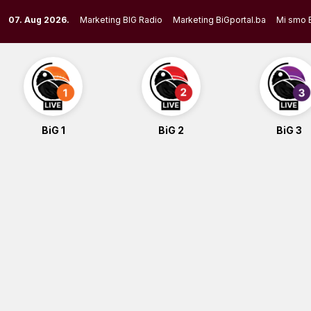
Skip
07. Aug 2026.
Marketing BIG Radio
Marketing BiGportal.ba
Mi smo 
to
content
BiG 1
BiG 2
BiG 3