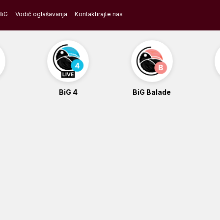
BiG
Vodič oglašavanja
Kontaktirajte nas
BiG 4
BiG Balade