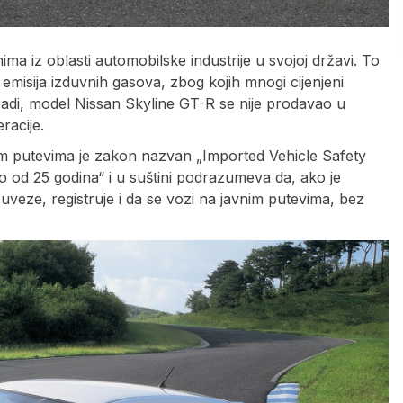
a iz oblasti automobilske industrije u svojoj državi. To
emisija izduvnih gasova, zbog kojih mnogi cijenjeni
 radi, model Nissan Skyline GT-R se nije prodavao u
racije.
vnim putevima je zakon nazvan „Imported Vehicle Safety
o od 25 godina“ i u suštini podrazumeva da, ako je
uveze, registruje i da se vozi na javnim putevima, bez