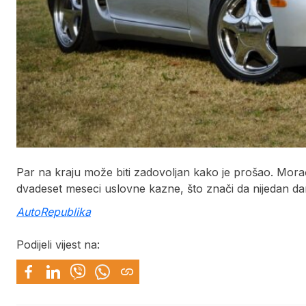
Par na kraju može biti zadovoljan kako je prošao. Mora
dvadeset meseci uslovne kazne, što znači da nijedan da
AutoRepublika
Podijeli vijest na: