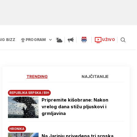
BIG BIZZ
PROGRAM
UŽIVO
TRENDING
NAJČITANIJE
REPUBLIKA SRPSKA / BIH
Pripremite kišobrane: Nakon
vrelog dana stižu pljuskovi i
grmljavina
HRONIKA
Na Јarinju privedena tri srpska