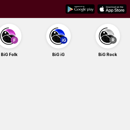
BiG Folk
BiG iG
BiG Rock