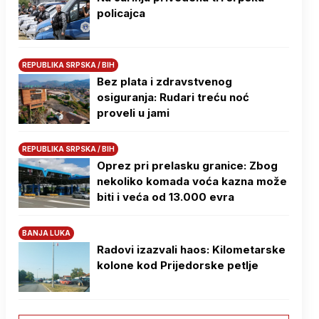
policajca
REPUBLIKA SRPSKA / BIH
Bez plata i zdravstvenog
osiguranja: Rudari treću noć
proveli u jami
REPUBLIKA SRPSKA / BIH
Oprez pri prelasku granice: Zbog
nekoliko komada voća kazna može
biti i veća od 13.000 evra
BANJA LUKA
Radovi izazvali haos: Kilometarske
kolone kod Prijedorske petlje