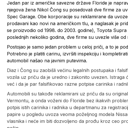
Jedan par iz američke savezne države Floride je napra
njegova žena Nikol Čong su posedovali dve firme za uv
Spec Garage. Obe korporacije su reklamirane da uvoze re
prodavani kao novi na američkom tlu, a naglasak je pr
se proizvodio od 1998. do 2003. godine), Toyota Supra
poslednjih nekoliko godina, dve firme su uvezle više od 
Postojao je samo jedan problem u celoj priči, a to je pod
Potrebno je platiti carinu, izvršiti inspekciju i kompleti
automobil našao na javnim putevima.
Diaz i Čong su zaobišli većinu legalnih postupaka i fals
vozila uz priču da je uredno i zakonito uvezen. Istraga 
već i da je par falsifikovao razne potpise carinika i radni
Automobili su takođe reklamirani uz priču da su origin
Vermontu, a onda voženi do Floride bez ikakvih problem
potpis istih carinika i radnika u departmanu za registraci
papire u pogledu uvoza veoma poželjnog modela Nissan
vlasnika i neće im biti dozvoljeno da prođu kroz ceo p