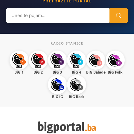
PRETRAŽITE PORTAL
Search
for:
RADIO STANICE
BiG 1
BiG 2
BiG 3
BiG 4
BiG Balade
BiG Folk
BiG iG
BiG Rock