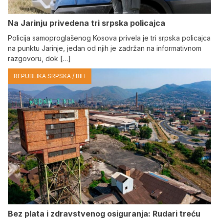
Na Јarinju privedena tri srpska policajca
Policija samoproglašenog Kosova privela je tri srpska policajca
na punktu Јarinje, jedan od njih je zadržan na informativnom
razgovoru, dok […]
REPUBLIKA SRPSKA / BIH
Bez plata i zdravstvenog osiguranja: Rudari treću