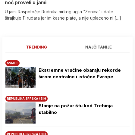
noć proveli u jami
U jami Raspotočje Rudnika mrkog uglja “Zenica” i dalje
štrajkuje 11 rudara jer im kasne plate, a nije uplaćeno ni […]
TRENDING
NAJČITANIJE
SVIJET
Ekstremne vrućine obaraju rekorde
širom centralne i istočne Evrope
REPUBLIKA SRPSKA / BIH
Stanje na požarištu kod Trebinja
stabilno
REPUBLIKA SRPSKA / BIH