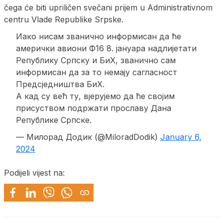
čega će biti upriličen svečani prijem u Administrativnom
centru Vlade Republike Srpske.
Иако нисам званично информисан да ће
амерички авиони Ф16 8. јануара надлијетати
Републику Српску и БиХ, званично сам
информисан да за то немају сагласност
Предсједништва БиХ.
А кад су већ ту, вјерујемо да ће својим
присуством подржати прославу Дана
Републике Српске.
— Милорад Додик (@MiloradDodik)
January 6,
2024
Podijeli vijest na: