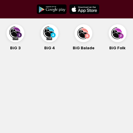
Skip
to
content
BiG 3
BiG 4
BiG Balade
BiG Folk