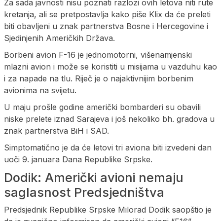
Za sada javnosti nisu poznati razlozi ovih letova niti rute
kretanja, ali se pretpostavlja kako piše Klix da će preleti
biti obavljeni u znak partnerstva Bosne i Hercegovine i
Sjedinjenih Američkih Država.
Borbeni avion F-16 je jednomotorni, višenamjenski
mlazni avion i može se koristiti u misijama u vazduhu kao
i za napade na tlu. Riječ je o najaktivnijim borbenim
avionima na svijetu.
U maju prošle godine američki bombarderi su obavili
niske prelete iznad Sarajeva i još nekoliko bh. gradova u
znak partnerstva BiH i SAD.
Simptomatično je da će letovi tri aviona biti izvedeni dan
uoči 9. januara Dana Republike Srpske.
Dodik: Američki avioni nemaju
saglasnost Predsjedništva
Predsjednik Republike Srpske Milorad Dodik saopštio je