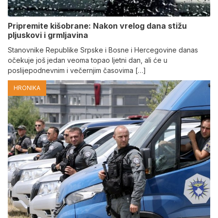
Pripremite kišobrane: Nakon vrelog dana stižu
pljuskovi i grmljavina
Stanovnike Republike Srpske i Bosne i Hercegovine danas
očekuje još jedan veoma topao ljetni dan, ali će u
poslijepodnevnim i večernjim časovima […]
HRONIKA