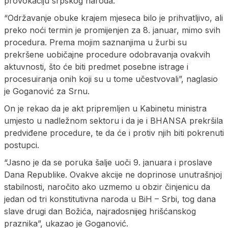
provokaciju srpskog naroda.
“Održavanje obuke krajem mjeseca bilo je prihvatljivo, ali
preko noći termin je promijenjen za 8. januar, mimo svih
procedura. Prema mojim saznanjima u žurbi su
prekršene uobičajne procedure odobravanja ovakvih
aktuvnosti, što će biti predmet posebne istrage i
procesuiranja onih koji su u tome učestvovali”, naglasio
je Goganović za Srnu.
On je rekao da je akt pripremljen u Kabinetu ministra
umjesto u nadležnom sektoru i da je i BHANSA prekršila
predviđene procedure, te da će i protiv njih biti pokrenuti
postupci.
“Jasno je da se poruka šalje uoči 9. januara i proslave
Dana Republike. Ovakve akcije ne doprinose unutrašnjoj
stabilnosti, naročito ako uzmemo u obzir činjenicu da
jedan od tri konstitutivna naroda u BiH – Srbi, tog dana
slave drugi dan Božića, najradosnijeg hrišćanskog
praznika”, ukazao je Goganović.