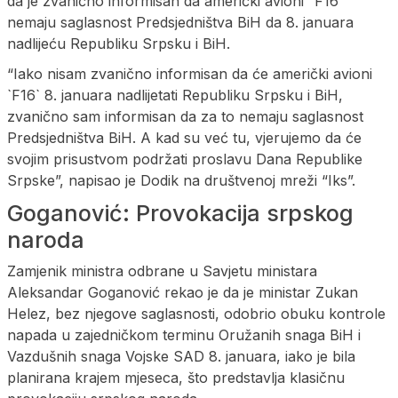
da je zvanično informisan da američki avioni “F16”
nemaju saglasnost Predsjedništva BiH da 8. januara
nadlijeću Republiku Srpsku i BiH.
“Iako nisam zvanično informisan da će američki avioni
`F16` 8. januara nadlijetati Republiku Srpsku i BiH,
zvanično sam informisan da za to nemaju saglasnost
Predsjedništva BiH. A kad su već tu, vjerujemo da će
svojim prisustvom podržati proslavu Dana Republike
Srpske”, napisao je Dodik na društvenoj mreži “Iks”.
Goganović: Provokacija srpskog
naroda
Zamjenik ministra odbrane u Savjetu ministara
Aleksandar Goganović rekao je da je ministar Zukan
Helez, bez njegove saglasnosti, odobrio obuku kontrole
napada u zajedničkom terminu Oružanih snaga BiH i
Vazdušnih snaga Vojske SAD 8. januara, iako je bila
planirana krajem mjeseca, što predstavlja klasičnu