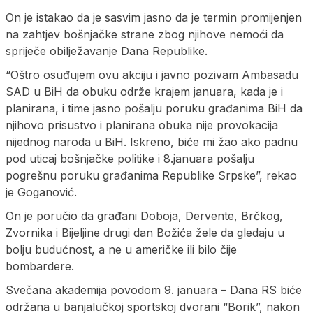
On je istakao da je sasvim jasno da je termin promijenjen
na zahtjev bošnjačke strane zbog njihove nemoći da
spriječe obilježavanje Dana Republike.
“Oštro osuđujem ovu akciju i javno pozivam Ambasadu
SAD u BiH da obuku održe krajem januara, kada je i
planirana, i time jasno pošalju poruku građanima BiH da
njihovo prisustvo i planirana obuka nije provokacija
nijednog naroda u BiH. Iskreno, biće mi žao ako padnu
pod uticaj bošnjačke politike i 8.januara pošalju
pogrešnu poruku građanima Republike Srpske”, rekao
je Goganović.
On je poručio da građani Doboja, Dervente, Brčkog,
Zvornika i Bijeljine drugi dan Božića žele da gledaju u
bolju budućnost, a ne u američke ili bilo čije
bombardere.
Svečana akademija povodom 9. januara – Dana RS biće
održana u banjalučkoj sportskoj dvorani “Borik”, nakon