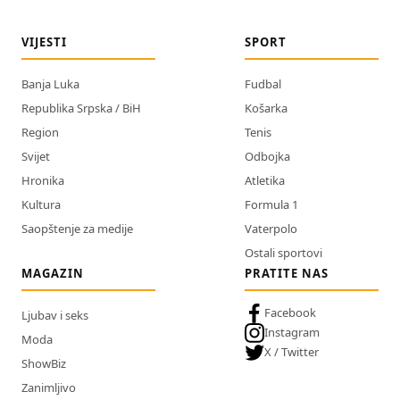
VIJESTI
SPORT
Banja Luka
Fudbal
Republika Srpska / BiH
Košarka
Region
Tenis
Svijet
Odbojka
Hronika
Atletika
Kultura
Formula 1
Saopštenje za medije
Vaterpolo
Ostali sportovi
MAGAZIN
PRATITE NAS
Facebook
Ljubav i seks
Instagram
Moda
X / Twitter
ShowBiz
Zanimljivo