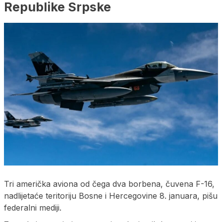
Republike Srpske
Tri američka aviona od čega dva borbena, čuvena F-16,
nadlijetaće teritoriju Bosne i Hercegovine 8. januara, pišu
federalni mediji.