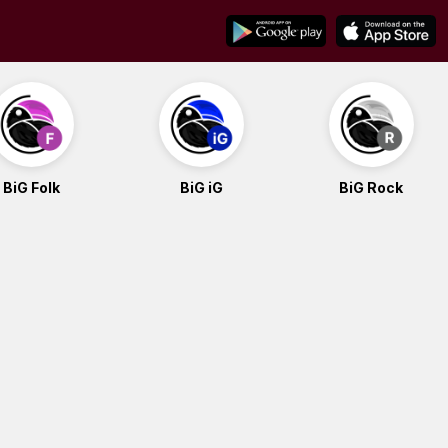
BiG Folk
BiG iG
BiG Rock