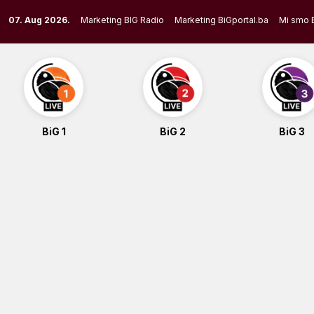
Skip
07. Aug 2026.
Marketing BIG Radio
Marketing BiGportal.ba
Mi smo 
to
content
BiG 1
BiG 2
BiG 3