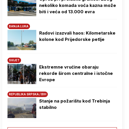
nekoliko komada voća kazna može
biti i veća od 13.000 evra
BANJA LUKA
Radovi izazvali haos: Kilometarske
kolone kod Prijedorske petlje
SVIJET
Ekstremne vrućine obaraju
rekorde širom centralne i istočne
Evrope
REPUBLIKA SRPSKA / BIH
Stanje na požarištu kod Trebinja
stabilno