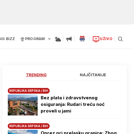
BIG BIZZ
PROGRAM
UŽIVO
TRENDING
NAJČITANIJE
REPUBLIKA SRPSKA / BIH
Bez plata i zdravstvenog
osiguranja: Rudari treću noć
proveli u jami
REPUBLIKA SRPSKA / BIH
Oprez pri prelasku granice: Zbog