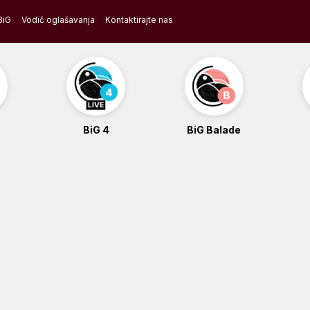
BiG
Vodič oglašavanja
Kontaktirajte nas
BiG 4
BiG Balade