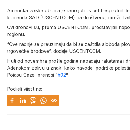
Američka vojska oborila je rano jutros pet bespilotnih l
komanda SAD (USCENTCOM) na društvenoj mreži Twit
Ovi dronovi su, prema USCENTCOM, predstavljali neposr
regionu.
“Ove radnje se preuzimaju da bi se zaštitila sloboda plo
trgovačke brodove”, dodaje USCENTCOM.
Huti od novembra prošle godine napadaju raketama i 
Adenskom zalivu u znak, kako navode, podrške palestin
Pojasu Gaze, prenosi “
b92
“.
Podijeli vijest na: