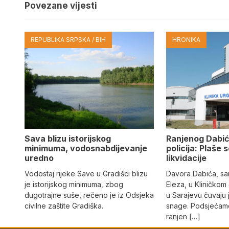
Povezane vijesti
REPUBLIKA SRPSKA / BIH
HRONIKA
Sava blizu istorijskog
Ranjenog Dabić
minimuma, vodosnabdijevanje
policija: Plaše 
uredno
likvidacije
Vodostaj rijeke Save u Gradišci blizu
Davora Dabića, sa
je istorijskog minimuma, zbog
Eleza, u Kliničkom
dugotrajne suše, rečeno je iz Odsjeka
u Sarajevu čuvaju 
civilne zaštite Gradiška.
snage. Podsjećamo
ranjen […]