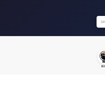
Sear
for:
Bi