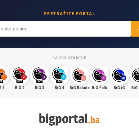
PRETRAŽITE PORTAL
ch
RADIO STANICE
G 1
BiG 2
BiG 3
BiG 4
BiG Balade
BiG Folk
BiG iG
BiG