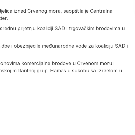
etjelica iznad Crvenog mora, saopštila je Centralna
ter.
ednu prijetnju koaliciji SAD i trgovačkim brodovima u
vidbe i obezbijedile međunarodne vode za koaliciju SAD i
dronovima komercijalne brodove u Crvenom moru i
skoj militantnoj grupi Hamas u sukobu sa Izraelom u