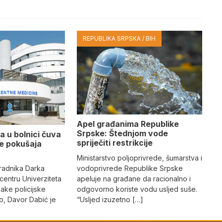
REPUBLIKA SRPSKA / BIH
Apel građanima Republike
Srpske: Štednjom vode
a u bolnici čuva
spriječiti restrikcije
se pokušaja
Ministarstvo poljoprivrede, šumarstva i
vodoprivrede Republike Srpske
radnika Darka
apeluje na građane da racionalno i
 centru Univerziteta
odgovorno koriste vodu usljed suše.
jake policijske
“Usljed izuzetno […]
, Davor Dabić je