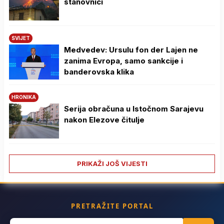
stanovnici
SVIJET
Medvedev: Ursulu fon der Lajen ne
zanima Evropa, samo sankcije i
banderovska klika
HRONIKA
Serija obračuna u Istočnom Sarajevu
nakon Elezove čitulje
PRIKAŽI JOŠ VIJESTI
PRETRAŽITE PORTAL
Search