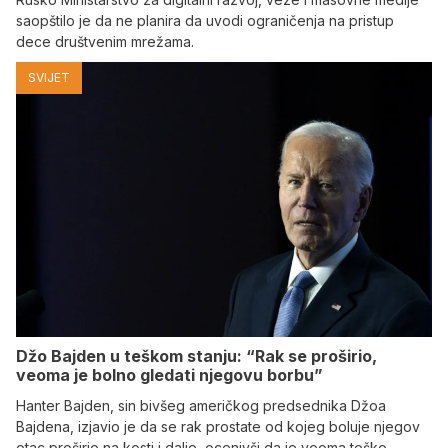
saopštilo je da ne planira da uvodi ograničenja na pristup
dece društvenim mrežama.
SVIJET
Džo Bajden u teškom stanju: “Rak se proširio,
veoma je bolno gledati njegovu borbu”
Hanter Bajden, sin bivšeg američkog predsednika Džoa
Bajdena, izjavio je da se rak prostate od kojeg boluje njegov
otac proširio na kosti i dalje, ocenivši da je veoma teško