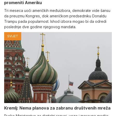
promeniti Ameriku
Tri meseca uoči američkih međuizbora, demokrate vide šansu
da preuzmu Kongres, dok američkom predsedniku Donaldu
Trampu pada popularnost. Ishod izbora mogao bi da odredi
poslednje dve godine njegovog mandata.
SVIJET
Kremlj: Nema planova za zabranu društvenih mreža
Rusko Ministarstvo za digitalni razvoj, veze i masovne medije