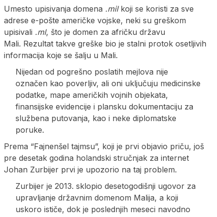
Umesto upisivanja domena
.mil
koji se koristi za sve
adrese e-pošte američke vojske, neki su greškom
upisivali
.ml
, što je domen za afričku državu
Mali. Rezultat takve greške bio je stalni protok osetljivih
informacija koje se šalju u Mali.
Nijedan od pogrešno poslatih mejlova nije
označen kao poverljiv, ali oni uključuju medicinske
podatke, mape američkih vojnih objekata,
finansijske evidencije i plansku dokumentaciju za
službena putovanja, kao i neke diplomatske
poruke.
Prema “Fajnenšel tajmsu”, koji je prvi objavio priču, još
pre desetak godina holandski stručnjak za internet
Johan Zurbijer prvi je upozorio na taj problem.
Zurbijer je 2013. sklopio desetogodišnji ugovor za
upravljanje državnim domenom Malija, a koji
uskoro ističe, dok je poslednjih meseci navodno