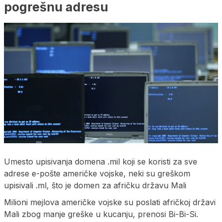
pogrešnu adresu
Umesto upisivanja domena .mil koji se koristi za sve
adrese e-pošte američke vojske, neki su greškom
upisivali .ml, što je domen za afričku državu Mali
Milioni mejlova američke vojske su poslati afričkoj državi
Mali zbog manje greške u kucanju, prenosi Bi-Bi-Si.