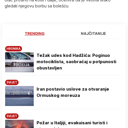
gledati njegovu borbu sa bolešću.
TRENDING
NAJČITANIJE
HRONIKA
Težak udes kod Hadžića: Poginuo
motociklista, saobraćaj u potpunosti
obustavljen
SVIJET
Iran postavio uslove za otvaranje
Ormuskog moreuza
SVIJET
Požar u Italjiji, evakuisani turisti i