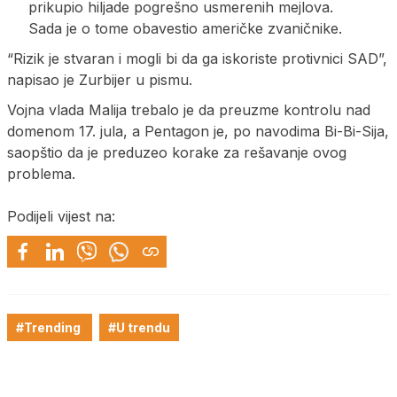
prikupio hiljade pogrešno usmerenih mejlova.
Sada je o tome obavestio američke zvaničnike.
“Rizik je stvaran i mogli bi da ga iskoriste protivnici SAD”,
napisao je Zurbijer u pismu.
Vojna vlada Malija trebalo je da preuzme kontrolu nad
domenom 17. jula, a Pentagon je, po navodima Bi-Bi-Sija,
saopštio da je preduzeo korake za rešavanje ovog
problema.
Podijeli vijest na:
#Trending
#U trendu