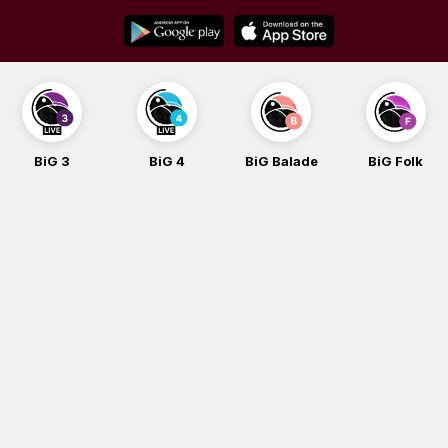
Skip
to
content
BiG 3
BiG 4
BiG Balade
BiG Folk