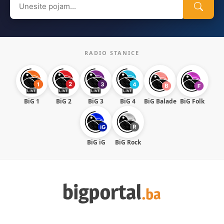
for:
RADIO STANICE
BiG 1
BiG 2
BiG 3
BiG 4
BiG Balade
BiG Folk
BiG iG
BiG Rock