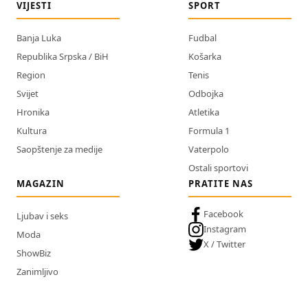
VIJESTI
SPORT
Banja Luka
Fudbal
Republika Srpska / BiH
Košarka
Region
Tenis
Svijet
Odbojka
Hronika
Atletika
Kultura
Formula 1
Saopštenje za medije
Vaterpolo
Ostali sportovi
MAGAZIN
PRATITE NAS
Facebook
Ljubav i seks
Instagram
Moda
X / Twitter
ShowBiz
Zanimljivo