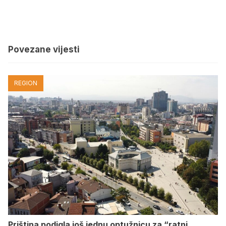
Povezane vijesti
REGION
Priština podigla još jednu optužnicu za “ratni