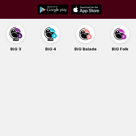
Skip
to
content
BiG 3
BiG 4
BiG Balade
BiG Folk