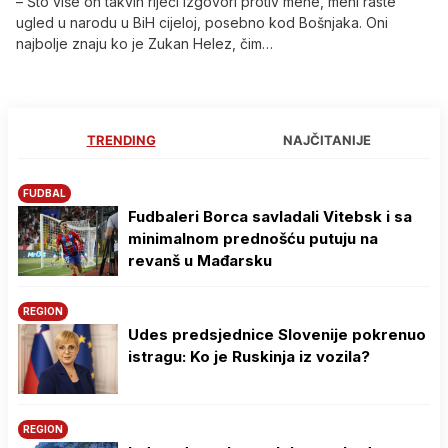
– Što više on takvih riječi izgovori protiv mene, meni raste
ugled u narodu u BiH cijeloj, posebno kod Bošnjaka. Oni
najbolje znaju ko je Zukan Helez, čim…
TRENDING
NAJČITANIJE
FUDBAL
Fudbaleri Borca savladali Vitebsk i sa
minimalnom prednošću putuju na
revanš u Mađarsku
REGION
Udes predsjednice Slovenije pokrenuo
istragu: Ko je Ruskinja iz vozila?
REGION