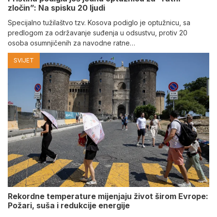
zločin”: Na spisku 20 ljudi
Specijalno tužilaštvo tzv. Kosova podiglo je optužnicu, sa
predlogom za održavanje suđenja u odsustvu, protiv 20
osoba osumnjičenih za navodne ratne…
SVIJET
Rekordne temperature mijenjaju život širom Evrope:
Požari, suša i redukcije energije