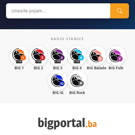
Search
for:
RADIO STANICE
BiG 1
BiG 2
BiG 3
BiG 4
BiG Balade
BiG Folk
BiG iG
BiG Rock