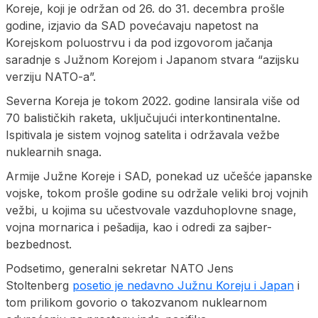
Koreje, koji je održan od 26. do 31. decembra prošle
godine, izjavio da SAD povećavaju napetost na
Korejskom poluostrvu i da pod izgovorom jačanja
saradnje s Južnom Korejom i Japanom stvara “azijsku
verziju NATO-a”.
Severna Koreja je tokom 2022. godine lansirala više od
70 balističkih raketa, uključujući interkontinentalne.
Ispitivala je sistem vojnog satelita i održavala vežbe
nuklearnih snaga.
Armije Južne Koreje i SAD, ponekad uz učešće japanske
vojske, tokom prošle godine su održale veliki broj vojnih
vežbi, u kojima su učestvovale vazduhoplovne snage,
vojna mornarica i pešadija, kao i odredi za sajber-
bezbednost.
Podsetimo, generalni sekretar NATO Jens
Stoltenberg
posetio je nedavno Južnu Koreju i Japan
i
tom prilikom govorio o takozvanom nuklearnom