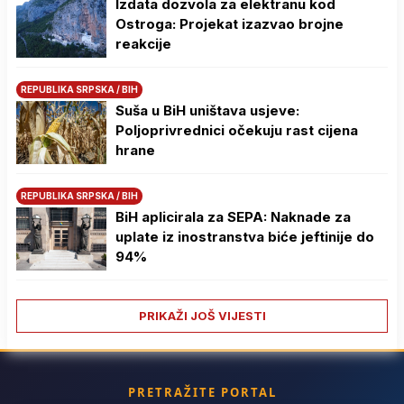
Izdata dozvola za elektranu kod
Ostroga: Projekat izazvao brojne
reakcije
REPUBLIKA SRPSKA / BIH
Suša u BiH uništava usjeve:
Poljoprivrednici očekuju rast cijena
hrane
REPUBLIKA SRPSKA / BIH
BiH aplicirala za SEPA: Naknade za
uplate iz inostranstva biće jeftinije do
94%
PRIKAŽI JOŠ VIJESTI
PRETRAŽITE PORTAL