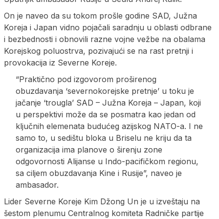
On je naveo da su tokom prošle godine SAD, Južna
Koreja i Japan vidno pojačali saradnju u oblasti odbrane
i bezbednosti i obnovili razne vojne vežbe na obalama
Korejskog poluostrva, pozivajući se na rast pretnji i
provokacija iz Severne Koreje.
“Praktično pod izgovorom proširenog
obuzdavanja ‘severnokorejske pretnje’ u toku je
jačanje ‘trougla’ SAD – Južna Koreja – Japan, koji
u perspektivi može da se posmatra kao jedan od
ključnih elemenata budućeg azijskog NATO-a. I ne
samo to, u sedištu bloka u Briselu ne kriju da ta
organizacija ima planove o širenju zone
odgovornosti Alijanse u Indo-pacifičkom regionu,
sa ciljem obuzdavanja Kine i Rusije”, naveo je
ambasador.
Lider Severne Koreje Kim Džong Un je u izveštaju na
šestom plenumu Centralnog komiteta Radničke partije