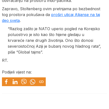
odvraćanju na prostoru indo-pacifika.
Zapravo, Stoltenberg ovim pretnjama po bezbednost
tog prostora pokušava da
proširi uticaj Alijanse na taj
deo sveta
.
“Razlog zašto je NATO uperio pogled na Korejsko
poluostrvo je isto kao što hijene gledaju u
krvareće rane drugih životinja. Ono što donosi
severoistočnoj Aziji je bubanj novog hladnog rata”,
piše “Global tajms”.
RT.
Podijeli vijest na: