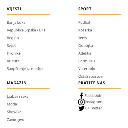
VIJESTI
SPORT
Banja Luka
Fudbal
Republika Srpska / BiH
Košarka
Region
Tenis
Svijet
Odbojka
Hronika
Atletika
Kultura
Formula 1
Saopštenje za medije
Vaterpolo
Ostali sportovi
MAGAZIN
PRATITE NAS
Facebook
Ljubav i seks
Instagram
Moda
X / Twitter
ShowBiz
Zanimljivo