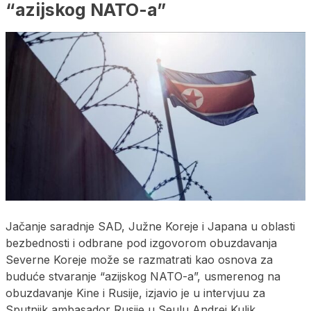
“azijskog NATO-a”
Jačanje saradnje SAD, Južne Koreje i Japana u oblasti
bezbednosti i odbrane pod izgovorom obuzdavanja
Severne Koreje može se razmatrati kao osnova za
buduće stvaranje “azijskog NATO-a”, usmerenog na
obuzdavanje Kine i Rusije, izjavio je u intervjuu za
Sputnjik ambasador Rusije u Seulu Andrej Kulik.