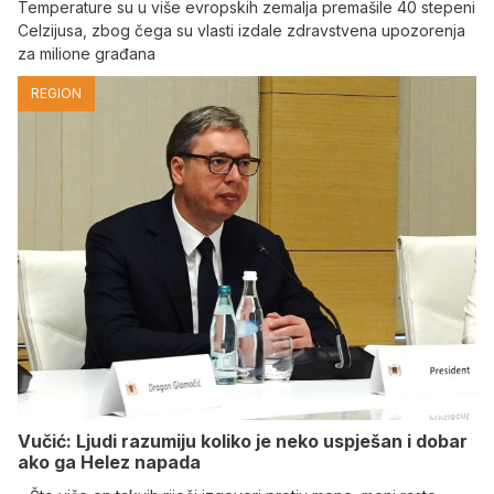
Temperature su u više evropskih zemalja premašile 40 stepeni
Celzijusa, zbog čega su vlasti izdale zdravstvena upozorenja
za milione građana
REGION
Vučić: Ljudi razumiju koliko je neko uspješan i dobar
ako ga Helez napada