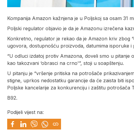
Kompanija Amazon kažnjena je u Poljskoj sa osam 31 mili
Poljski regulator objavio je da je Amazonu izrečena ka
Konkretno, regulator je rekao da je Amazon kriv zbog “
ugovora, dostupnošću proizvoda, datumima isporuke i 
“U odluci izdatoj protiv Amazona, doveli smo u pitanje 
kao takozvani ‘obrasci na crno'”, stoji u soapštenju.
U pitanju je “vršenje pritiska na potrošače prikazivanje
stigne, uprkos nedostatku garancije da će zaista biti i
Poljske kancelarije za konkurenciju i zaštitu potrošača
B92.
Podijeli vijest na: