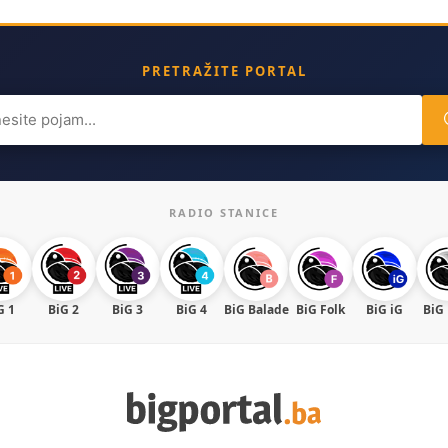
PRETRAŽITE PORTAL
ch
RADIO STANICE
G 1
BiG 2
BiG 3
BiG 4
BiG Balade
BiG Folk
BiG iG
BiG