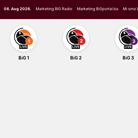
Skip
06. Aug 2026.
Marketing BIG Radio
Marketing BiGportal.ba
Mi smo 
to
content
BiG 1
BiG 2
BiG 3