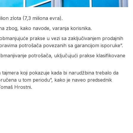
on zlota (7,3 miliona evra).
zna zbog, kako navode, varanja korisnika.
obmanjujuće prakse u vezi sa zaključivanjem prodajnih
pravima potrošača povezanih sa garancijom isporuke”.
obmanjivanje potrošača, uključujući prakse klasifikovane
m tajmera koji pokazuje kada bi narudžbina trebalo da
sporučena u tom periodu”, kako je naveo predsednik
 Tomaš Hrostni.