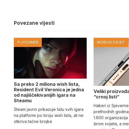
Povezane vijesti
PLAYGAMER
MOBILNI SVIJET
Sa preko 2 miliona wish lista,
Resident Evil Veronica je jedna
Veliki proizvođ
od najiščekivanijih igara na
“crnoj listi”
Steamu
Hakeri iz Sjeverne
Steam javno prikazuje listu svih igara
prethodnih godina 
na platformi po broju wish lista, ali ne
1.600 organizacija
otkriva tačne brojke
širom svijeta, a m