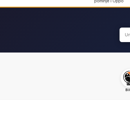
pominje i Oppo
Sear
for:
Bi