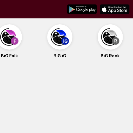
BiG Folk
BiG iG
BiG Rock