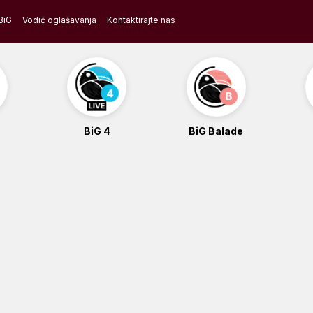
BiG
Vodič oglašavanja
Kontaktirajte nas
BiG 4
BiG Balade