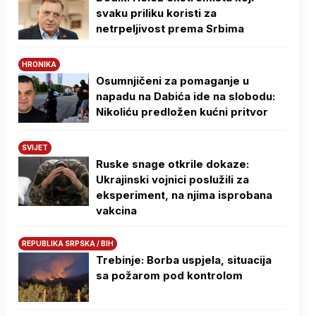
svaku priliku koristi za
netrpeljivost prema Srbima
HRONIKA
Osumnjičeni za pomaganje u
napadu na Dabića ide na slobodu:
Nikoliću predložen kućni pritvor
SVIJET
Ruske snage otkrile dokaze:
Ukrajinski vojnici poslužili za
eksperiment, na njima isprobana
vakcina
REPUBLIKA SRPSKA / BIH
Trebinje: Borba uspjela, situacija
sa požarom pod kontrolom