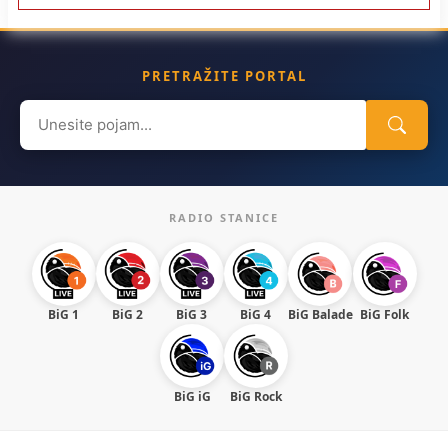
PRETRAŽITE PORTAL
Search
for:
RADIO STANICE
BiG 1
BiG 2
BiG 3
BiG 4
BiG Balade
BiG Folk
BiG iG
BiG Rock