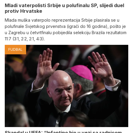
Mladi vaterpolisti Srbije u polufinalu SP, slijedi duel
protiv Hrvatske
Mlada muška vaterpolo reprezentacija Srbije plasirala se u
polufinale Svjetskog prvenstva (igrači do 16 godina), pošto je
u Zagrebu u četvrtfinalu pobijedila selekciju Brazila rezultatom
11:7 (3:1, 2:2, 2:1, 4:3).
FUDBAL
Skandal u UEFA: “Infantino bio u vezi sa radnicom,