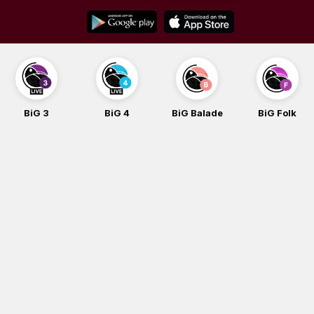
Skip
to
content
BiG 3
BiG 4
BiG Balade
BiG Folk