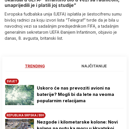
unaprijedili je i platili joj studije”
Evropska fudbalska unija (UEFA) isplatila je šestocifrenu sumu
bivšoj radnici za koju izvori lista “Telegraf” tvrde da je bila u
navodnoj vezi sa sadašnjim predsjednikom FIFA, a tadašnjim
generalnim sekretarom UEFA Đanijem Infantinom, objavio je
danas, 8. avgusta, britanski list.
TRENDING
NAJČITANIJE
SVIJET
Uskoro će nas prevoziti avioni na
baterije? Mogli bi da lete na veoma
popularnim relacijama
REPUBLIKA SRPSKA / BIH
Nezgode i kilometarske kolone: Novi
kolaps na putu ka moru u Hrvatskoj