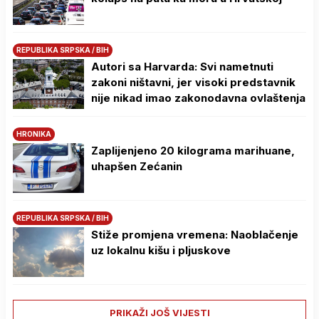
REPUBLIKA SRPSKA / BIH
Autori sa Harvarda: Svi nametnuti
zakoni ništavni, jer visoki predstavnik
nije nikad imao zakonodavna ovlaštenja
HRONIKA
Zaplijenjeno 20 kilograma marihuane,
uhapšen Zećanin
REPUBLIKA SRPSKA / BIH
Stiže promjena vremena: Naoblačenje
uz lokalnu kišu i pljuskove
PRIKAŽI JOŠ VIJESTI