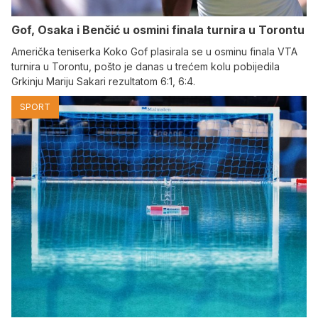
Gof, Osaka i Benčić u osmini finala turnira u Torontu
Američka teniserka Koko Gof plasirala se u osminu finala VTA
turnira u Torontu, pošto je danas u trećem kolu pobijedila
Grkinju Mariju Sakari rezultatom 6:1, 6:4.
SPORT