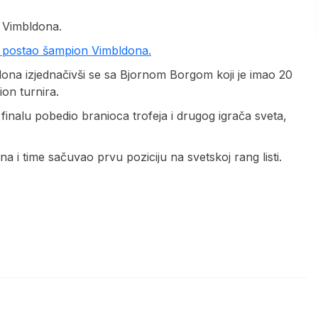
i Vimbldona.
i postao šampion Vimbldona.
ldona izjednačivši se sa Bjornom Borgom koji je imao 20
on turnira.
 finalu pobedio branioca trofeja i drugog igrača sveta,
a i time sačuvao prvu poziciju na svetskoj rang listi.