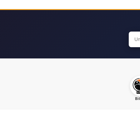
Sear
for:
Bi