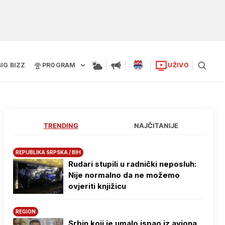
BIG BIZZ
PROGRAM
UŽIVO
TRENDING
NAJČITANIJE
REPUBLIKA SRPSKA / BIH
Rudari stupili u radnički neposluh:
Nije normalno da ne možemo
ovjeriti knjižicu
REGION
Srbin koji je umalo ispao iz aviona