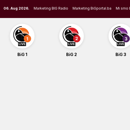
Skip
06. Aug 2026.
Marketing BIG Radio
Marketing BiGportal.ba
Mi smo 
to
content
BiG 1
BiG 2
BiG 3