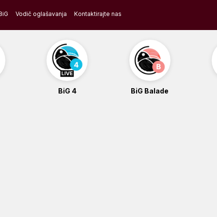
BiG
Vodič oglašavanja
Kontaktirajte nas
BiG 4
BiG Balade