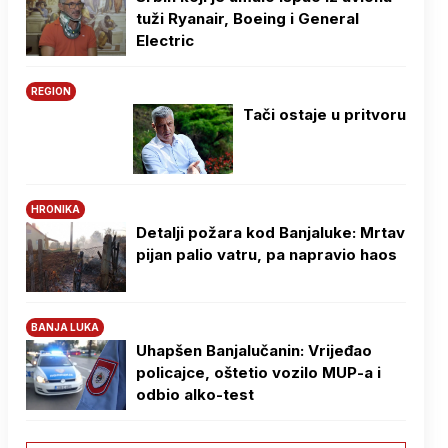
tuži Ryanair, Boeing i General
Electric
REGION
Tači ostaje u pritvoru
HRONIKA
Detalji požara kod Banjaluke: Mrtav
pijan palio vatru, pa napravio haos
BANJA LUKA
Uhapšen Banjalučanin: Vrijeđao
policajce, oštetio vozilo MUP-a i
odbio alko-test