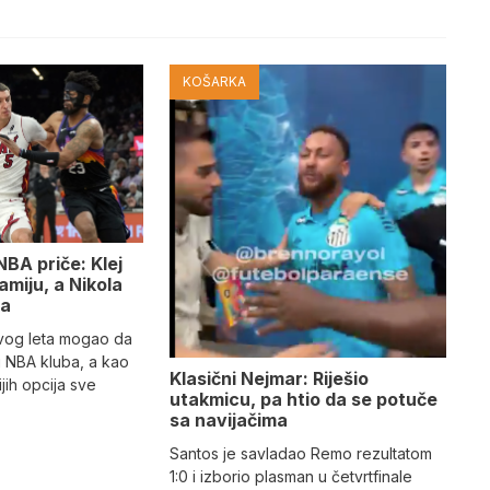
KOŠARKA
NBA priče: Klej
miju, a Nikola
sa
vog leta mogao da
 NBA kluba, a kao
Klasični Nejmar: Riješio
jih opcija sve
utakmicu, pa htio da se potuče
sa navijačima
Santos je savladao Remo rezultatom
1:0 i izborio plasman u četvrtfinale