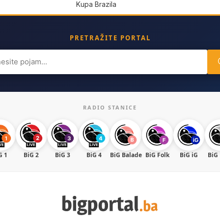
Kupa Brazila
PRETRAŽITE PORTAL
ch
RADIO STANICE
G 1
BiG 2
BiG 3
BiG 4
BiG Balade
BiG Folk
BiG iG
BiG