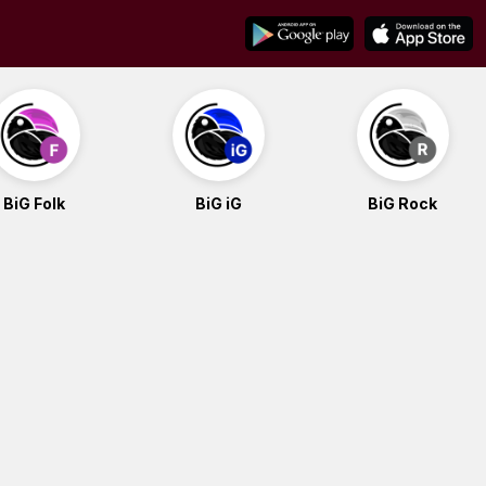
BiG Folk
BiG iG
BiG Rock