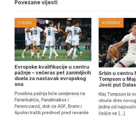
Povezane vijesti
FUDBAL
KOŠARKA
Evropske kvalifikacije u centru
pažnje – večeras pet zanimljivih
Srbin u centru 
duela za nastavak evropskog
Tompson u Maja
sna
Jović put Dala
Posebna pažnja biće usmjerena na
Klej Tompson bi o
Fenerbahče, Panatinaikos i
obuče dres novog
Ferencvaroš, dok će AGF, Brann i
jedna od najzvučni
Apolon tražiti prednost pred revanše
češće se […]