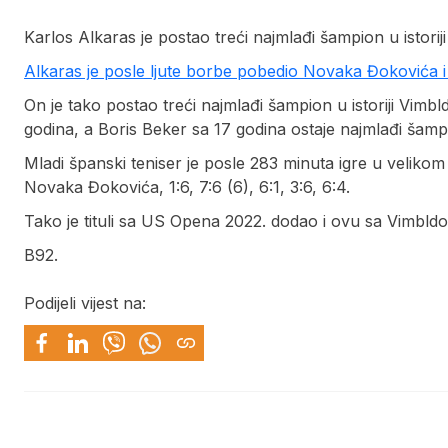
Karlos Alkaras je postao treći najmlađi šampion u istorij
Alkaras je posle ljute borbe pobedio Novaka Đokovića 
On je tako postao treći najmlađi šampion u istoriji Vimb
godina, a Boris Beker sa 17 godina ostaje najmlađi šampi
Mladi španski teniser je posle 283 minuta igre u velikom
Novaka Đokovića, 1:6, 7:6 (6), 6:1, 3:6, 6:4.
Tako je tituli sa US Opena 2022. dodao i ovu sa Vimbldon
B92.
Podijeli vijest na: