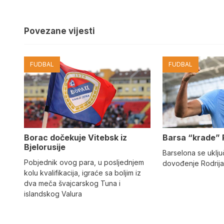
Povezane vijesti
FUDBAL
FUDBAL
Barsa “krade” 
Borac dočekuje Vitebsk iz
Bjelorusije
Barselona se uključ
Pobjednik ovog para, u posljednjem
dovođenje Rodrija
kolu kvalifikacija, igraće sa boljim iz
dva meča švajcarskog Tuna i
islandskog Valura