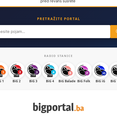
pred revanš susrete
PRETRAŽITE PORTAL
ch
RADIO STANICE
G 1
BiG 2
BiG 3
BiG 4
BiG Balade
BiG Folk
BiG iG
BiG