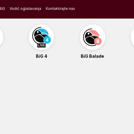
BiG
Vodič oglašavanja
Kontaktirajte nas
BiG 4
BiG Balade