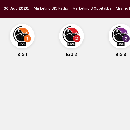
Skip
06. Aug 2026.
Marketing BIG Radio
Marketing BiGportal.ba
Mi smo 
to
content
BiG 1
BiG 2
BiG 3