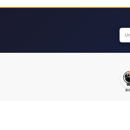
Sear
for:
Bi