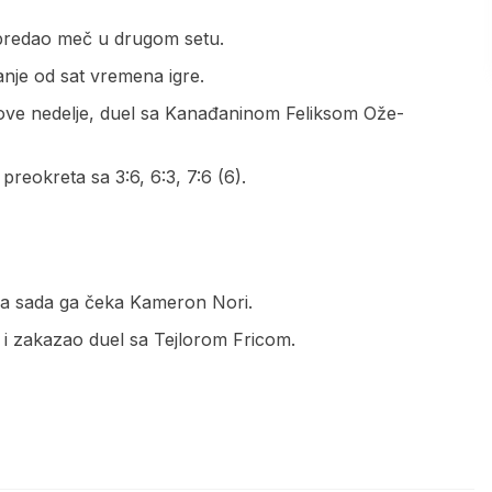
 predao meč u drugom setu.
anje od sat vremena igre.
ji ove nedelje, duel sa Kanađaninom Feliksom Ože-
preokreta sa 3:6, 6:3, 7:6 (6).
, a sada ga čeka Kameron Nori.
4 i zakazao duel sa Tejlorom Fricom.