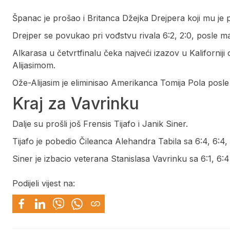
Španac je prošao i Britanca Džejka Drejpera koji mu je
Drejper se povukao pri vođstvu rivala 6:2, 2:0, posle m
Alkarasa u četvrtfinalu čeka najveći izazov u Kaliforni
Alijasimom.
Ože-Alijasim je eliminisao Amerikanca Tomija Pola posle 
Kraj za Vavrinku
Dalje su prošli još Frensis Tijafo i Janik Siner.
Tijafo je pobedio Čileanca Alehandra Tabila sa 6:4, 6:4
Siner je izbacio veterana Stanislasa Vavrinku sa 6:1, 6:
Podijeli vijest na: