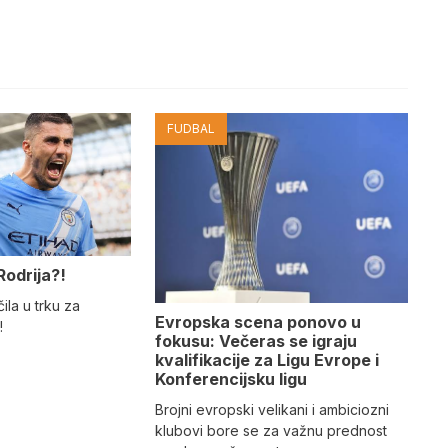
FUDBAL
Rodrija?!
ila u trku za
Evropska scena ponovo u
!
fokusu: Večeras se igraju
kvalifikacije za Ligu Evrope i
Konferencijsku ligu
Brojni evropski velikani i ambiciozni
klubovi bore se za važnu prednost