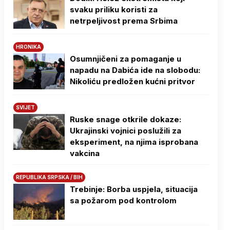
svaku priliku koristi za
netrpeljivost prema Srbima
HRONIKA
Osumnjičeni za pomaganje u
napadu na Dabića ide na slobodu:
Nikoliću predložen kućni pritvor
SVIJET
Ruske snage otkrile dokaze:
Ukrajinski vojnici poslužili za
eksperiment, na njima isprobana
vakcina
REPUBLIKA SRPSKA / BIH
Trebinje: Borba uspjela, situacija
sa požarom pod kontrolom