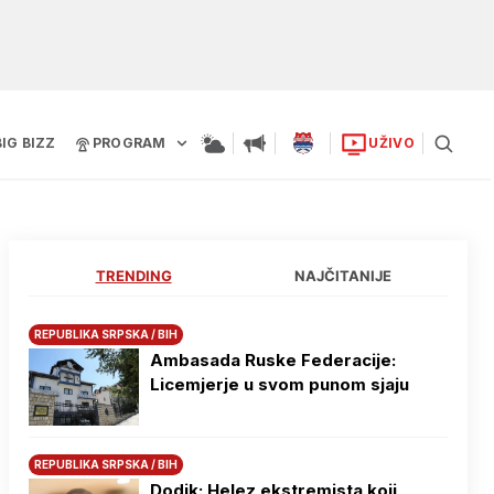
BIG BIZZ
PROGRAM
UŽIVO
TRENDING
NAJČITANIJE
REPUBLIKA SRPSKA / BIH
Ambasada Ruske Federacije:
Licemjerje u svom punom sjaju
REPUBLIKA SRPSKA / BIH
Dodik: Helez ekstremista koji