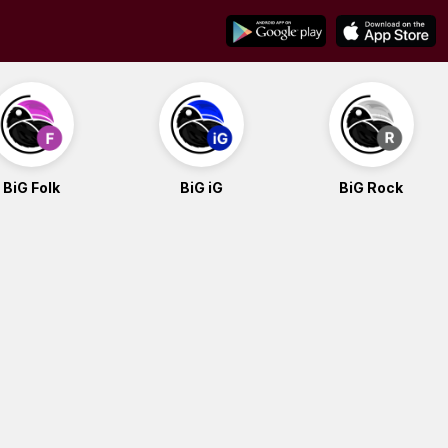
BiG Folk
BiG iG
BiG Rock