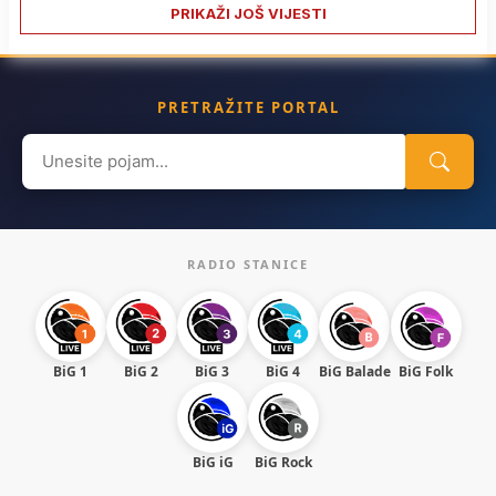
PRIKAŽI JOŠ VIJESTI
PRETRAŽITE PORTAL
Search
for:
RADIO STANICE
BiG 1
BiG 2
BiG 3
BiG 4
BiG Balade
BiG Folk
BiG iG
BiG Rock