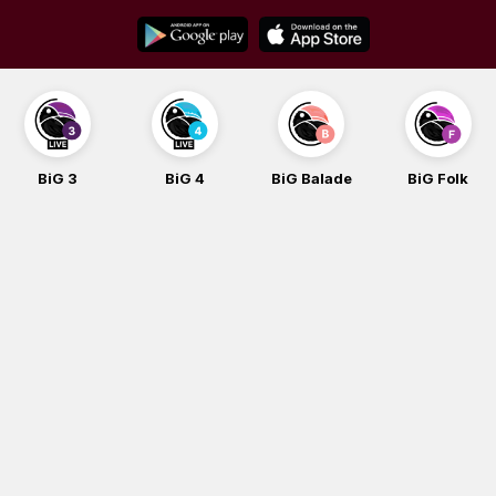
Skip
to
content
BiG 3
BiG 4
BiG Balade
BiG Folk