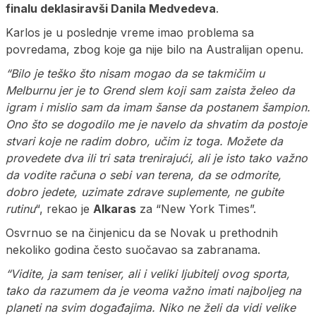
finalu deklasiravši Danila Medvedeva
.
Karlos je u poslednje vreme imao problema sa
povredama, zbog koje ga nije bilo na Australijan openu.
“Bilo je teško što nisam mogao da se takmičim u
Melburnu jer je to Grend slem koji sam zaista želeo da
igram i mislio sam da imam šanse da postanem šampion.
Ono što se dogodilo me je navelo da shvatim da postoje
stvari koje ne radim dobro, učim iz toga. Možete da
provedete dva ili tri sata trenirajući, ali je isto tako važno
da vodite računa o sebi van terena, da se odmorite,
dobro jedete, uzimate zdrave suplemente, ne gubite
rutinu
“, rekao je
Alkaras
za “New York Times”.
Osvrnuo se na činjenicu da se Novak u prethodnih
nekoliko godina često suočavao sa zabranama.
“Vidite, ja sam teniser, ali i veliki ljubitelj ovog sporta,
tako da razumem da je veoma važno imati najboljeg na
planeti na svim događajima. Niko ne želi da vidi velike