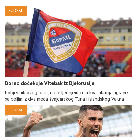
FUDBAL
Borac dočekuje Vitebsk iz Bjelorusije
Pobjednik ovog para, u posljednjem kolu kvalifikacija, igraće
sa boljim iz dva meča švajcarskog Tuna i islandskog Valura
FUDBAL