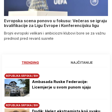
Evropska scena ponovo u fokusu: Večeras se igraju
kvalifikacije za Ligu Evrope i Konferencijsku ligu
Brojni evropski velikani i ambiciozni klubovi bore se za važnu
prednost pred revanš susrete
TRENDING
NAJČITANIJE
REPUBLIKA SRPSKA / BIH
Ambasada Ruske Federacije:
Licemjerje u svom punom sjaju
REPUBLIKA SRPSKA / BIH
Dodik: Helez ekstremista koji svaku