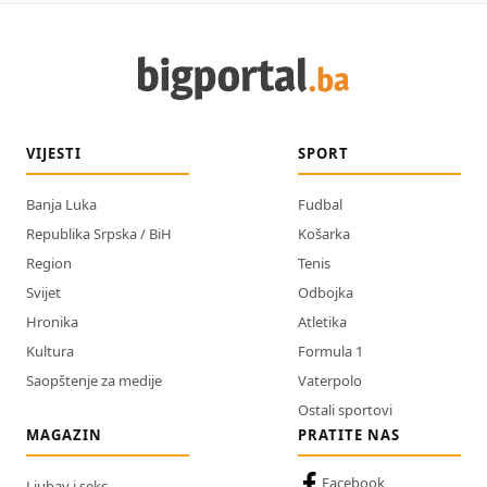
VIJESTI
SPORT
Banja Luka
Fudbal
Republika Srpska / BiH
Košarka
Region
Tenis
Svijet
Odbojka
Hronika
Atletika
Kultura
Formula 1
Saopštenje za medije
Vaterpolo
Ostali sportovi
MAGAZIN
PRATITE NAS
Facebook
Ljubav i seks