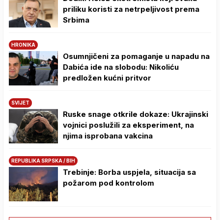
priliku koristi za netrpeljivost prema
Srbima
HRONIKA
Osumnjičeni za pomaganje u napadu na
Dabića ide na slobodu: Nikoliću
predložen kućni pritvor
SVIJET
Ruske snage otkrile dokaze: Ukrajinski
vojnici poslužili za eksperiment, na
njima isprobana vakcina
REPUBLIKA SRPSKA / BIH
Trebinje: Borba uspjela, situacija sa
požarom pod kontrolom