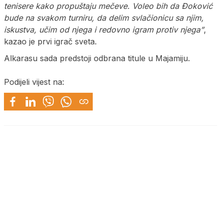
tenisere kako propuštaju mečeve. Voleo bih da Đoković
bude na svakom turniru, da delim svlačionicu sa njim,
iskustva, učim od njega i redovno igram protiv njega”
,
kazao je prvi igrač sveta.
Alkarasu sada predstoji odbrana titule u Majamiju.
Podijeli vijest na: