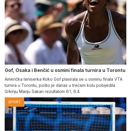
Gof, Osaka i Benčić u osmini finala turnira u Torontu
Američka teniserka Koko Gof plasirala se u osminu finala VTA
turnira u Torontu, pošto je danas u trećem kolu pobijedila
Grkinju Mariju Sakari rezultatom 6:1, 6:4.
SPORT