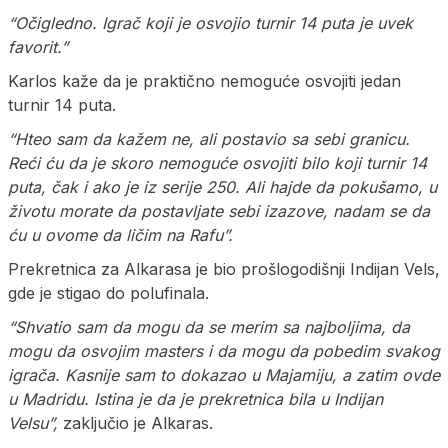
“Očigledno. Igrač koji je osvojio turnir 14 puta je uvek
favorit.”
Karlos kaže da je praktično nemoguće osvojiti jedan
turnir 14 puta.
“Hteo sam da kažem ne, ali postavio sa sebi granicu.
Reći ću da je skoro nemoguće osvojiti bilo koji turnir 14
puta, čak i ako je iz serije 250. Ali hajde da pokušamo, u
životu morate da postavljate sebi izazove, nadam se da
ću u ovome da ličim na Rafu”.
Prekretnica za Alkarasa je bio prošlogodišnji Indijan Vels,
gde je stigao do polufinala.
“Shvatio sam da mogu da se merim sa najboljima, da
mogu da osvojim masters i da mogu da pobedim svakog
igrača. Kasnije sam to dokazao u Majamiju, a zatim ovde
u Madridu. Istina je da je prekretnica bila u Indijan
Velsu”,
zaključio je Alkaras.