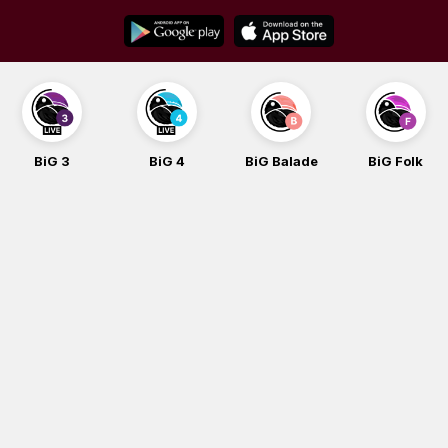
Skip
to
content
BiG 3
BiG 4
BiG Balade
BiG Folk