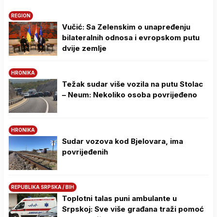
REGION
Vučić: Sa Zelenskim o unapređenju
bilateralnih odnosa i evropskom putu
dvije zemlje
HRONIKA
Težak sudar više vozila na putu Stolac
– Neum: Nekoliko osoba povrijeđeno
HRONIKA
Sudar vozova kod Bjelovara, ima
povrijeđenih
REPUBLIKA SRPSKA / BIH
Toplotni talas puni ambulante u
Srpskoj: Sve više građana traži pomoć