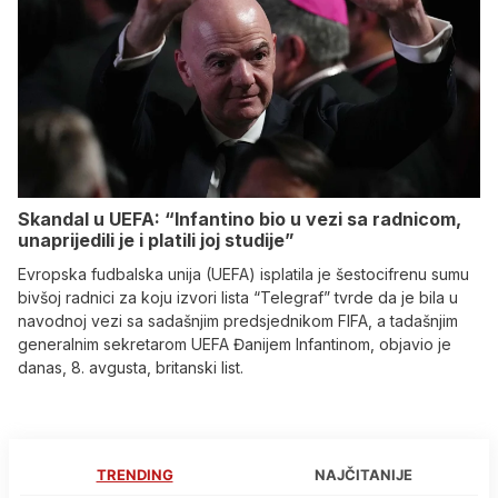
Skandal u UEFA: “Infantino bio u vezi sa radnicom,
unaprijedili je i platili joj studije”
Evropska fudbalska unija (UEFA) isplatila je šestocifrenu sumu
bivšoj radnici za koju izvori lista “Telegraf” tvrde da je bila u
navodnoj vezi sa sadašnjim predsjednikom FIFA, a tadašnjim
generalnim sekretarom UEFA Đanijem Infantinom, objavio je
danas, 8. avgusta, britanski list.
TRENDING
NAJČITANIJE