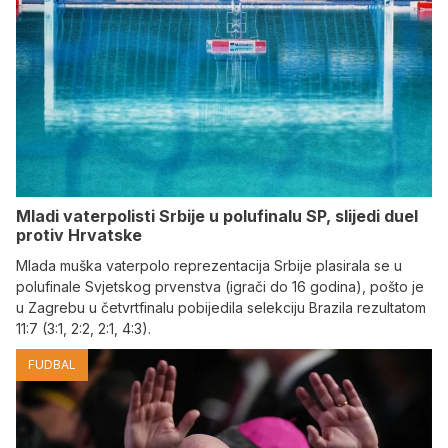
Mladi vaterpolisti Srbije u polufinalu SP, slijedi duel
protiv Hrvatske
Mlada muška vaterpolo reprezentacija Srbije plasirala se u
polufinale Svjetskog prvenstva (igrači do 16 godina), pošto je
u Zagrebu u četvrtfinalu pobijedila selekciju Brazila rezultatom
11:7 (3:1, 2:2, 2:1, 4:3).
FUDBAL