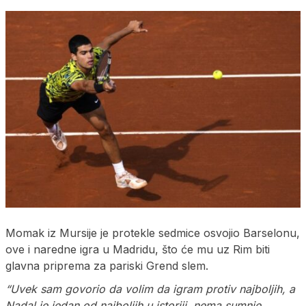
Momak iz Mursije je protekle sedmice osvojio Barselonu,
ove i naredne igra u Madridu, što će mu uz Rim biti
glavna priprema za pariski Grend slem.
“Uvek sam govorio da volim da igram protiv najboljih, a
Nadal je jedan od najboljih u istoriji, nema sumnje.