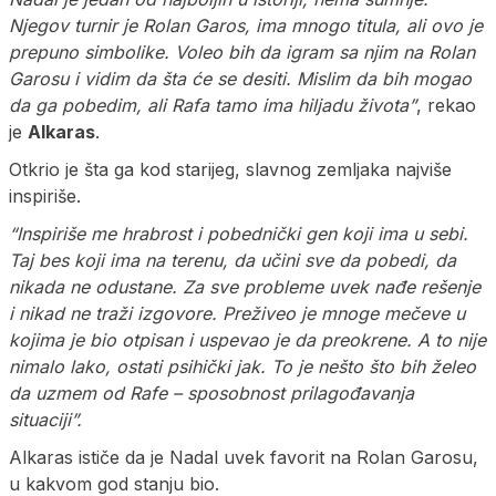
Njegov turnir je Rolan Garos, ima mnogo titula, ali ovo je
prepuno simbolike. Voleo bih da igram sa njim na Rolan
Garosu i vidim da šta će se desiti. Mislim da bih mogao
da ga pobedim, ali Rafa tamo ima hiljadu života”
, rekao
je
Alkaras
.
Otkrio je šta ga kod starijeg, slavnog zemljaka najviše
inspiriše.
“Inspiriše me hrabrost i pobednički gen koji ima u sebi.
Taj bes koji ima na terenu, da učini sve da pobedi, da
nikada ne odustane. Za sve probleme uvek nađe rešenje
i nikad ne traži izgovore. Preživeo je mnoge mečeve u
kojima je bio otpisan i uspevao je da preokrene. A to nije
nimalo lako, ostati psihički jak. To je nešto što bih želeo
da uzmem od Rafe – sposobnost prilagođavanja
situaciji”.
Alkaras ističe da je Nadal uvek favorit na Rolan Garosu,
u kakvom god stanju bio.