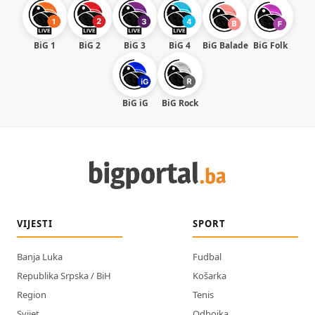
BiG 1
BiG 2
BiG 3
BiG 4
BiG Balade
BiG Folk
BiG iG
BiG Rock
VIJESTI
SPORT
Banja Luka
Fudbal
Republika Srpska / BiH
Košarka
Region
Tenis
Svijet
Odbojka