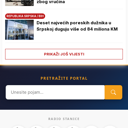
zbog vrućina
REPUBLIKA SRPSKA / BIH
Deset najvećih poreskih dužnika u
Srpskoj duguju više od 84 miliona KM
PRIKAŽI JOŠ VIJESTI
PRETRAŽITE PORTAL
Search
for:
RADIO STANICE