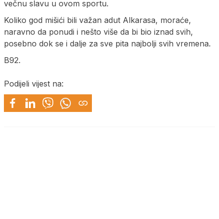
večnu slavu u ovom sportu.
Koliko god mišići bili važan adut Alkarasa, moraće,
naravno da ponudi i nešto više da bi bio iznad svih,
posebno dok se i dalje za sve pita najbolji svih vremena.
B92.
Podijeli vijest na: