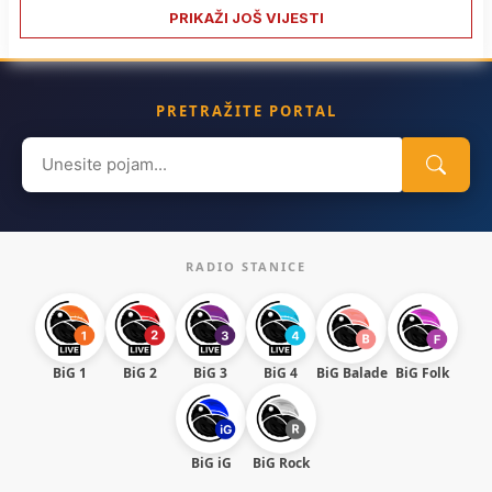
PRIKAŽI JOŠ VIJESTI
PRETRAŽITE PORTAL
Search
for:
RADIO STANICE
BiG 1
BiG 2
BiG 3
BiG 4
BiG Balade
BiG Folk
BiG iG
BiG Rock