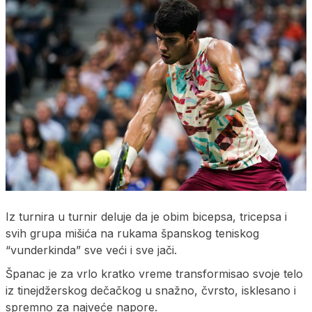
Iz turnira u turnir deluje da je obim bicepsa, tricepsa i
svih grupa mišića na rukama španskog teniskog
“vunderkinda” sve veći i sve jači.
Španac je za vrlo kratko vreme transformisao svoje telo
iz tinejdžerskog dečačkog u snažno, čvrsto, isklesano i
spremno za najveće napore.