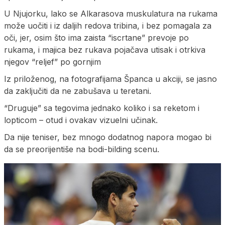
U Njujorku, lako se Alkarasova muskulatura na rukama
može uočiti i iz daljih redova tribina, i bez pomagala za
oči, jer, osim što ima zaista “iscrtane” prevoje po
rukama, i majica bez rukava pojačava utisak i otrkiva
njegov “reljef” po gornjim
Iz priloženog, na fotografijama Španca u akciji, se jasno
da zaključiti da ne zabušava u teretani.
“Druguje” sa tegovima jednako koliko i sa reketom i
lopticom – otud i ovakav vizuelni učinak.
Da nije teniser, bez mnogo dodatnog napora mogao bi
da se preorijentiše na bodi-bilding scenu.