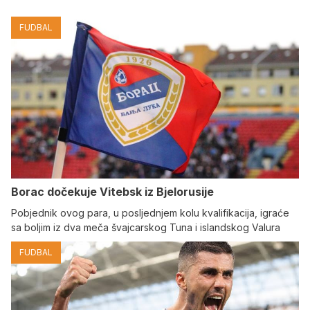
FUDBAL
Borac dočekuje Vitebsk iz Bjelorusije
Pobjednik ovog para, u posljednjem kolu kvalifikacija, igraće
sa boljim iz dva meča švajcarskog Tuna i islandskog Valura
FUDBAL