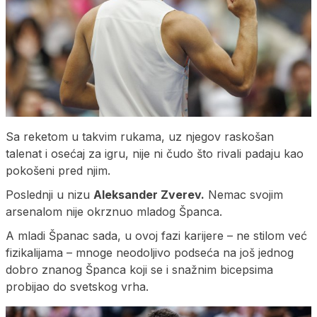
Sa reketom u takvim rukama, uz njegov raskošan
talenat i osećaj za igru, nije ni čudo što rivali padaju kao
pokošeni pred njim.
Poslednji u nizu
Aleksander Zverev.
Nemac svojim
arsenalom nije okrznuo mladog Španca.
A mladi Španac sada, u ovoj fazi karijere – ne stilom već
fizikalijama – mnoge neodoljivo podseća na još jednog
dobro znanog Španca koji se i snažnim bicepsima
probijao do svetskog vrha.