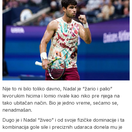
Nije to ni bilo toliko davno, Nadal je “žario i palio”
levorukim hicima i lomio rivale kao niko pre njega na
tako ubitačan način. Bio je jedno vreme, sećamo se,
nenadmašan.
Dugo je i Nadal “živeo” i od svoje fizičke dominacije i ta
kombinacija gole sile i preciznih udaraca donela mu je