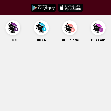
Skip
to
content
BiG 4
BiG Balade
BiG Folk
BiG iG