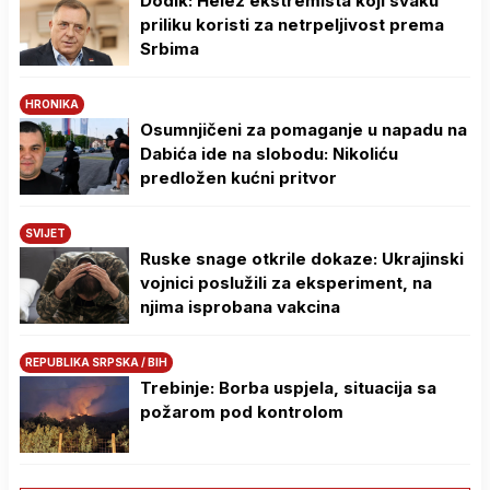
Dodik: Helez ekstremista koji svaku
priliku koristi za netrpeljivost prema
Srbima
HRONIKA
Osumnjičeni za pomaganje u napadu na
Dabića ide na slobodu: Nikoliću
predložen kućni pritvor
SVIJET
Ruske snage otkrile dokaze: Ukrajinski
vojnici poslužili za eksperiment, na
njima isprobana vakcina
REPUBLIKA SRPSKA / BIH
Trebinje: Borba uspjela, situacija sa
požarom pod kontrolom