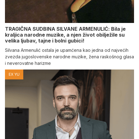
TRAGIČNA SUDBINA SILVANE ARMENULIĆ: Bila je
kraljica narodne muzike, a njen život obilježile su
velika ljubav, tajne i bolni gubici!
Silvana Armenulić ostala je upamćena kao jedna od najvećih
zvezda jugoslovenske narodne muzike, žena raskošnog glasa
i neverovatne harizme
EX YU