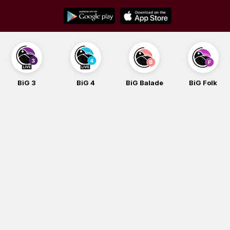
Skip
to
content
BiG 3
BiG 4
BiG Balade
BiG Folk