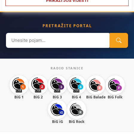
PRIKAŽI JOŠ VIJESTI
PRETRAŽITE PORTAL
Search
for:
RADIO STANICE
BiG 1
BiG 2
BiG 3
BiG 4
BiG Balade
BiG Folk
BiG iG
BiG Rock