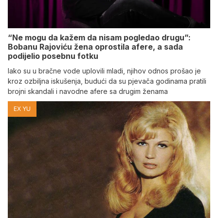
“Ne mogu da kažem da nisam pogledao drugu”:
Bobanu Rajoviću žena oprostila afere, a sada
podijelio posebnu fotku
Iako su u bračne vode uplovili mladi, njihov odnos prošao je
kroz ozbiljna iskušenja, budući da su pjevača godinama pratili
brojni skandali i navodne afere sa drugim ženama
EX YU