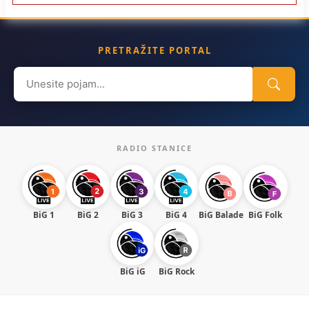
PRETRAŽITE PORTAL
Search
for:
RADIO STANICE
BiG 1
BiG 2
BiG 3
BiG 4
BiG Balade
BiG Folk
BiG iG
BiG Rock