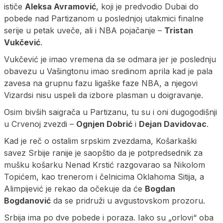
ističe
Aleksa Avramović
, koji je predvodio Dubai do
pobede nad Partizanom u poslednjoj utakmici finalne
serije u petak uveče, ali i NBA pojačanje –
Tristan
Vukčević
.
Vukčević je imao vremena da se odmara jer je poslednju
obavezu u Vašingtonu imao sredinom aprila kad je pala
zavesa na grupnu fazu ligaške faze NBA, a njegovi
Vizardsi nisu uspeli da izbore plasman u doigravanje.
Osim bivših saigrača u Partizanu, tu su i oni dugogodišnji
u Crvenoj zvezdi –
Ognjen Dobrić
i
Dejan Davidovac
.
Kad je reč o ostalim srpskim zvezdama, Košarkaški
savez Srbije ranije je saopštio da je potpredsednik za
mušku košarku Nenad Krstić razgovarao sa Nikolom
Topićem, kao trenerom i čelnicima Oklahoma Sitija, a
Alimpijević je rekao da očekuje da će
Bogdan
Bogdanović
da se pridruži u avgustovskom prozoru.
Srbija ima po dve pobede i poraza. Iako su „orlovi“ oba