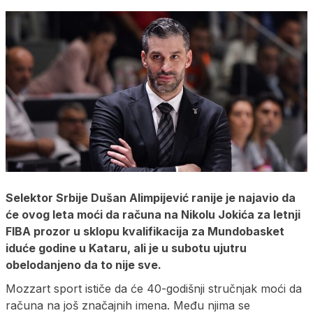
Selektor Srbije Dušan Alimpijević ranije je najavio da
će ovog leta moći da računa na Nikolu Jokića za letnji
FIBA prozor u sklopu kvalifikacija za Mundobasket
iduće godine u Kataru, ali je u subotu ujutru
obelodanjeno da to nije sve.
Mozzart sport ističe da će 40-godišnji stručnjak moći da
računa na još značajnih imena. Među njima se