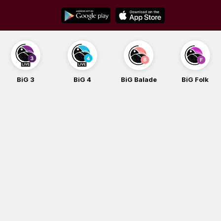
Skip
to
content
BiG 3
BiG 4
BiG Balade
BiG Folk