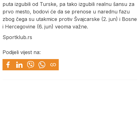
puta izgubili od Turske, pa tako izgubili realnu šansu za
prvo mesto, bodovi će da se prenose u narednu fazu
zbog čega su utakmice protiv Švajcarske (2. jun) i Bosne
i Hercegovine (6. jun) veoma važne.
Sportklub.rs
Podijeli vijest na: