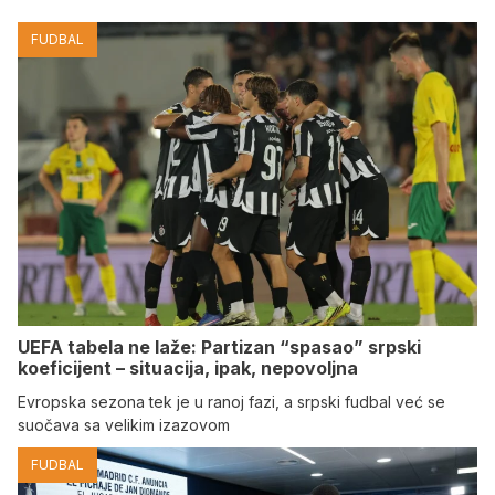
FUDBAL
UEFA tabela ne laže: Partizan “spasao” srpski
koeficijent – situacija, ipak, nepovoljna
Evropska sezona tek je u ranoj fazi, a srpski fudbal već se
suočava sa velikim izazovom
FUDBAL