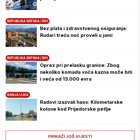
REPUBLIKA SRPSKA / BIH
Bez plata i zdravstvenog osiguranja:
Rudari treću noć proveli u jami
REPUBLIKA SRPSKA / BIH
Oprez pri prelasku granice: Zbog
nekoliko komada voća kazna može biti
i veća od 13.000 evra
BANJA LUKA
Radovi izazvali haos: Kilometarske
kolone kod Prijedorske petlje
PRIKAŽI JOŠ VIJESTI