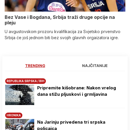
Bez Vase i Bogdana, Srbija traži druge opcije na
pleju
U avgustovskom prozoru kvalifikacija za Svjetsko prvenstvo
Srbija će još jednom biti bez svojih glavnih orgaizatora igre.
TRENDING
NAJČITANIJE
REPUBLIKA SRPSKA / BIH
Pripremite kišobrane: Nakon vrelog
dana stižu pljuskovi i grmljavina
HRONIKA
Na Јarinju privedena tri srpska
policajca