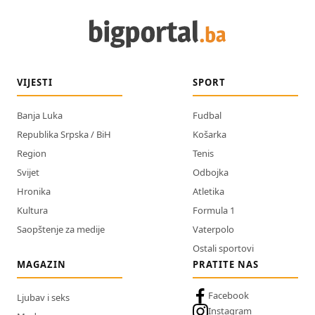
VIJESTI
SPORT
Banja Luka
Fudbal
Republika Srpska / BiH
Košarka
Region
Tenis
Svijet
Odbojka
Hronika
Atletika
Kultura
Formula 1
Saopštenje za medije
Vaterpolo
Ostali sportovi
MAGAZIN
PRATITE NAS
Facebook
Ljubav i seks
Instagram