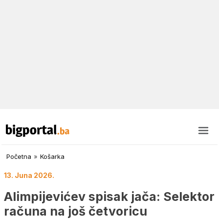
Početna
»
Košarka
13. Juna 2026.
Alimpijevićev spisak jača: Selektor
računa na još četvoricu