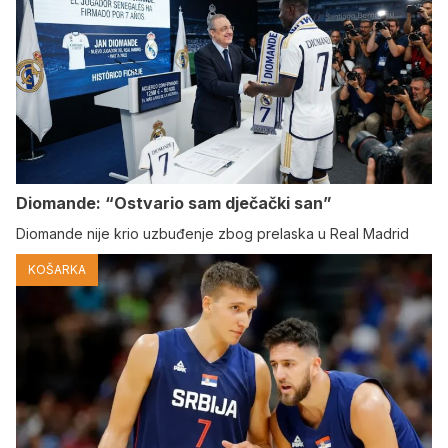
Diomande: “Ostvario sam dječački san”
Diomande nije krio uzbuđenje zbog prelaska u Real Madrid
KOŠARKA