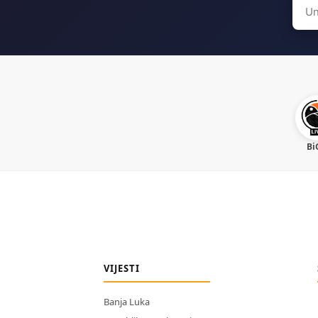
Sear
for:
Bi
VIJESTI
Banja Luka