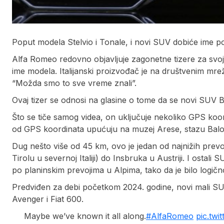
Poput modela Stelvio i Tonale, i novi SUV dobiće ime 
Alfa Romeo redovno objavljuje zagonetne tizere za svoj n
ime modela. Italijanski proizvođač je na društvenim mr
“Možda smo to sve vreme znali”.
Ovaj tizer se odnosi na glasine o tome da se novi SUV
Što se tiče samog videa, on uključuje nekoliko GPS koor
od GPS koordinata upućuju na muzej Arese, stazu Baloko
Dug nešto više od 45 km, ovo je jedan od najnižih prev
Tirolu u severnoj Italiji) do Insbruka u Austriji. I osta
po planinskim prevojima u Alpima, tako da je bilo logično 
Predviđen za debi početkom 2024. godine, novi mali SUV
Avenger i Fiat 600.
Maybe we’ve known it all along.
#AlfaRomeo
pic.tw