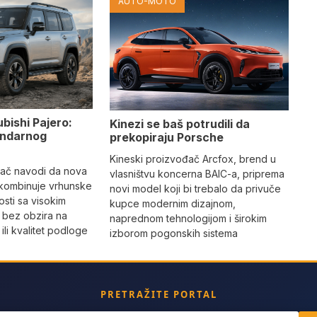
AUTO-MOTO
ubishi Pajero:
Kinezi se baš potrudili da
gendarnog
prekopiraju Porsche
Kineski proizvođač Arcfox, brend u
đač navodi da nova
vlasništvu koncerna BAIC-a, priprema
 kombinuje vrhunske
novi model koji bi trebalo da privuče
sti sa visokim
kupce modernim dizajnom,
 bez obzira na
naprednom tehnologijom i širokim
li kvalitet podloge
izborom pogonskih sistema
PRETRAŽITE PORTAL