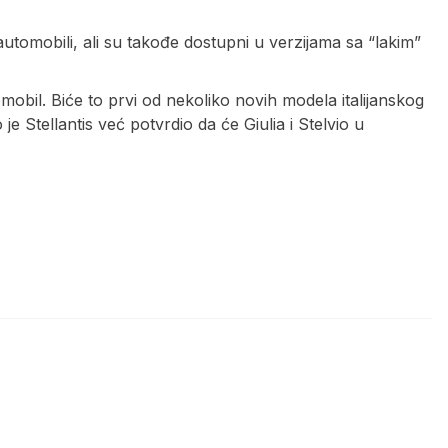
tomobili, ali su takođe dostupni u verzijama sa “lakim”
mobil. Biće to prvi od nekoliko novih modela italijanskog
 Stellantis već potvrdio da će Giulia i Stelvio u