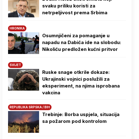
svaku priliku koristi za
netrpeljivost prema Srbima
HRONIKA
Osumnjičeni za pomaganje u
napadu na Dabića ide na slobodu:
Nikoliću predložen kućni pritvor
SVIJET
Ruske snage otkrile dokaze:
Ukrajinski vojnici poslužili za
eksperiment, na njima isprobana
vakcina
REPUBLIKA SRPSKA / BIH
Trebinje: Borba uspjela, situacija
sa požarom pod kontrolom