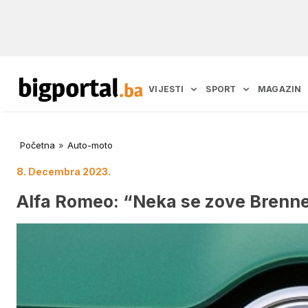
VIJESTI
SPORT
MAGAZIN
Početna
»
Auto-moto
8. Decembra 2023.
Alfa Romeo: “Neka se zove Brenn