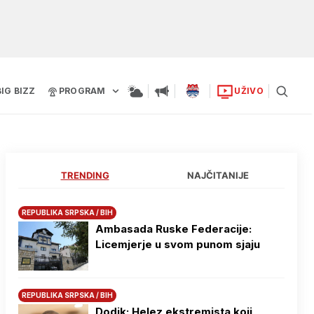
BIG BIZZ
PROGRAM
UŽIVO
TRENDING
NAJČITANIJE
REPUBLIKA SRPSKA / BIH
Ambasada Ruske Federacije:
Licemjerje u svom punom sjaju
REPUBLIKA SRPSKA / BIH
Dodik: Helez ekstremista koji