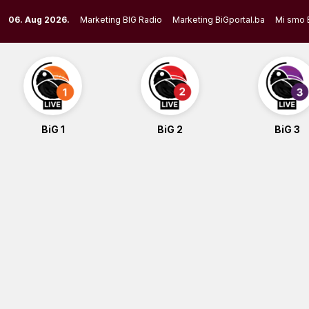
Skip
06. Aug 2026.
Marketing BIG Radio
Marketing BiGportal.ba
Mi smo 
to
content
BiG 1
BiG 2
BiG 3