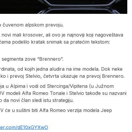
po čuvenom alpskom prevoju.
ovi mali krosover, ali ovo je najnoviji koji nagoveštava
ežama podelilo kratak snimak sa pratećim tekstom:
 B segmenta zove “Brennero”.
dinata, od kojih jedna aludira na ime modela. Dok neke
 i prevoj Stelvio, četvrta ukazuje na prevoj Brennero.
oja u Alpima i vodi od Stercinga/Vipitena (u Južnom
li SUV modeli Alfa Romeo Tonale i Stelvio takođe su nazvani
da novi član sledi istu strategiju.
 će u suštini biti Alfa Romeo verzija modela Jeep
itter.com/dE10xGYXwO