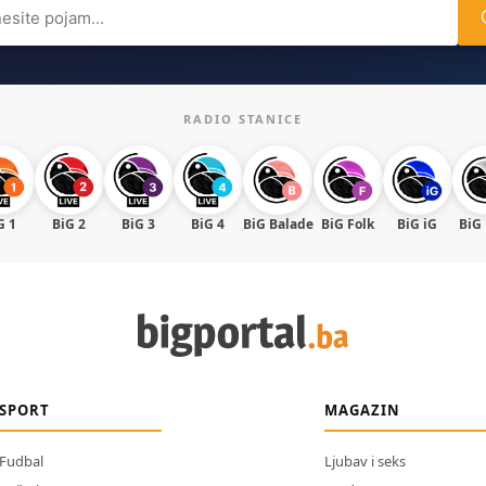
ch
RADIO STANICE
G 1
BiG 2
BiG 3
BiG 4
BiG Balade
BiG Folk
BiG iG
BiG
SPORT
MAGAZIN
Fudbal
Ljubav i seks