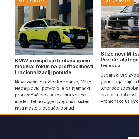
AUTO-MOTO
AUTO-MOTO
Stiže novi Mits
Prvi detalji le
BMW preispituje buduću gamu
terenca
modela: fokus na profitabilnosti
i racionalizaciji ponude
Japanski proizvo
generacija Pajera
Novi izvršni direktor kompanije, Milan
terenske sposobno
Nedeljković, potvrdio je da njemački
nivoom udobnosti,
proizvođač vozila analizira koji će
vremenske uslove i
modeli, tehnologije i pogonski sistemi
imati mesto u budućoj ponudi