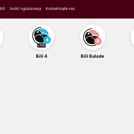
BiG
Vodič oglašavanja
Kontaktirajte nas
BiG 4
BiG Balade