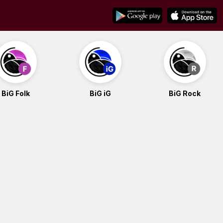
BiG Folk
BiG iG
BiG Rock