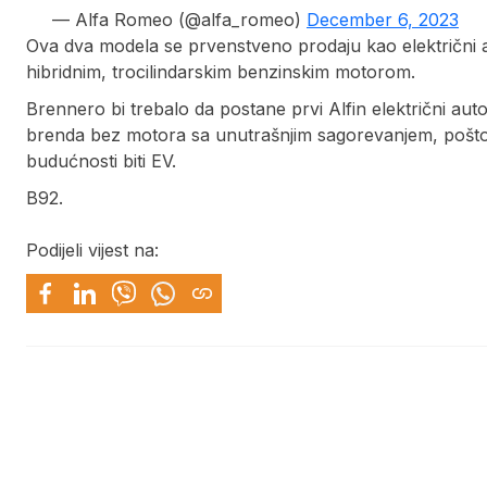
— Alfa Romeo (@alfa_romeo)
December 6, 2023
Ova dva modela se prvenstveno prodaju kao električni au
hibridnim, trocilindarskim benzinskim motorom.
Brennero bi trebalo da postane prvi Alfin električni auto
brenda bez motora sa unutrašnjim sagorevanjem, pošto je
budućnosti biti EV.
B92.
Podijeli vijest na: