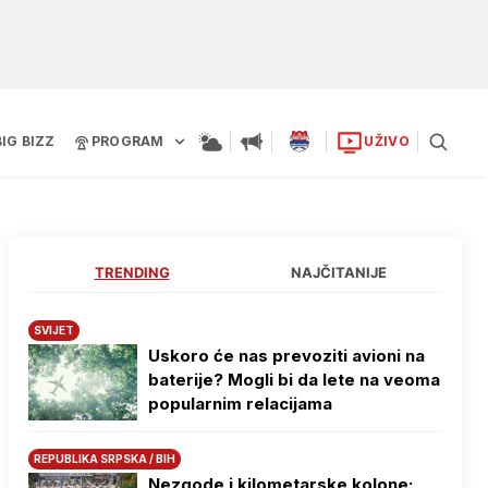
BIG BIZZ
PROGRAM
UŽIVO
TRENDING
NAJČITANIJE
SVIJET
Uskoro će nas prevoziti avioni na
baterije? Mogli bi da lete na veoma
popularnim relacijama
REPUBLIKA SRPSKA / BIH
Nezgode i kilometarske kolone: