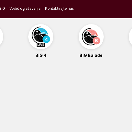
BiG
Vodič oglašavanja
Kontaktirajte nas
BiG 4
BiG Balade