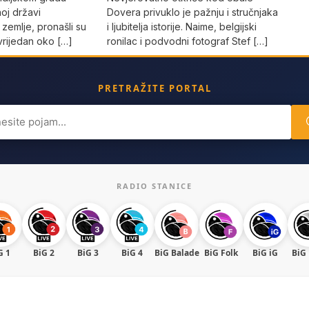
oj državi
Dovera privuklo je pažnju i stručnjaka
 zemlje, pronašli su
i ljubitelja istorije. Naime, belgijski
t vrijedan oko […]
ronilac i podvodni fotograf Stef […]
PRETRAŽITE PORTAL
ch
RADIO STANICE
G 1
BiG 2
BiG 3
BiG 4
BiG Balade
BiG Folk
BiG iG
BiG