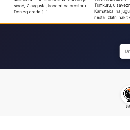
Tumkuru, u savezn
sinoć, 7. avgusta, koncert na prostoru
Karnataka, na jugu
Donjeg grada […]
nestali zlatni naki
Sear
for:
Bi