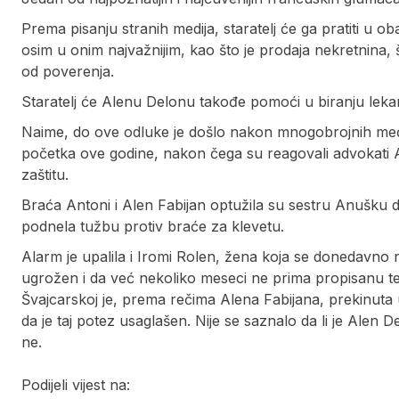
Prema pisanju stranih medija, staratelj će ga pratiti u
osim u onim najvažnijim, kao što je prodaja nekretnina, š
od poverenja.
Staratelj će Alenu Delonu takođe pomoći u biranju lekara
Naime, do ove odluke je došlo nakon mnogobrojnih međ
početka ove godine, nakon čega su reagovali advokati A
zaštitu.
Braća Antoni i Alen Fabijan optužila su sestru Anušku d
podnela tužbu protiv braće za klevetu.
Alarm je upalila i Iromi Rolen, žena koja se donedavno n
ugrožen i da već nekoliko meseci ne prima propisanu tera
Švajcarskoj je, prema rečima Alena Fabijana, prekinuta 
da je taj potez usaglašen. Nije se saznalo da li je Alen Del
ne.
Podijeli vijest na: