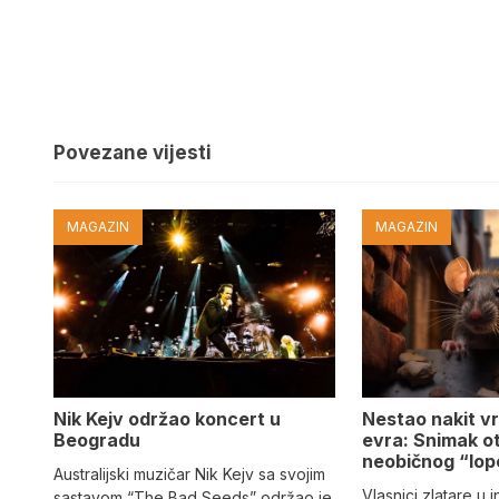
Povezane vijesti
MAGAZIN
MAGAZIN
Nik Kejv održao koncert u
Nestao nakit v
Beogradu
evra: Snimak ot
neobičnog “lo
Australijski muzičar Nik Kejv sa svojim
Vlasnici zlatare u 
sastavom “The Bad Seeds” održao je