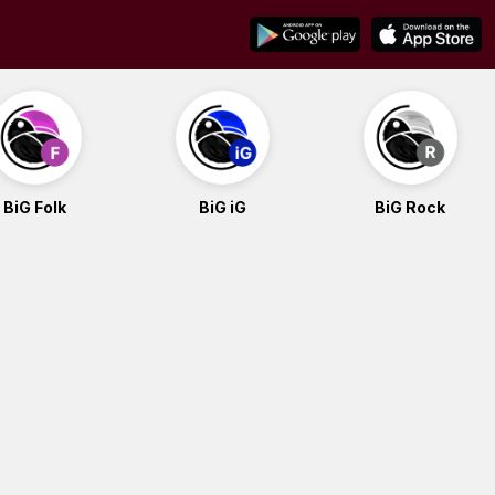
BiG Folk
BiG iG
BiG Rock