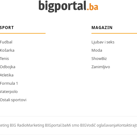
SPORT
MAGAZIN
Fudbal
Ljubav i seks
Košarka
Moda
Tenis
ShowBiz
Odbojka
Zanimljivo
Atletika
Formula 1
Vaterpolo
Ostali sportovi
eting BIG Radio
Marketing BIGportal.ba
Mi smo BIG
Vodič oglašavanja
Kontaktiraj