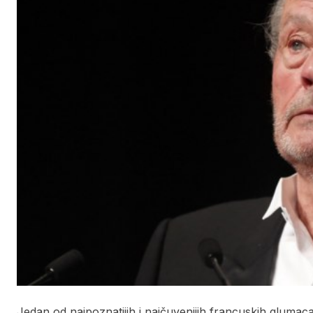
Jedan od najpoznatijih i najčuvenijih francuskih glumac