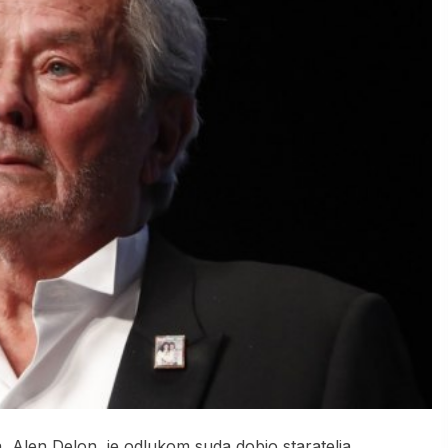
a, Alen Delon, je odlukom suda dobio staratelja