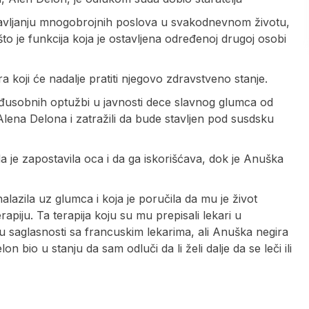
 obavljanju mnogobrojnih poslova u svakodnevnom životu,
to je funkcija koja je ostavljena određenoj drugoj osobi
 koji će nadalje pratiti njegovo zdravstveno stanje.
usobnih optužbi u javnosti dece slavnog glumca od
lena Delona i zatražili da bude stavljen pod susdsku
a je zapostavila oca i da ga iskorišćava, dok je Anuška
alazila uz glumca i koja je poručila da mu je život
piju. Ta terapija koju su mu prepisali lekari u
u saglasnosti sa francuskim lekarima, ali Anuška negira
on bio u stanju da sam odluči da li želi dalje da se leči ili