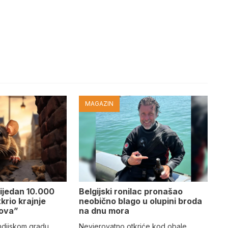
MAGAZIN
rijedan 10.000
Belgijski ronilac pronašao
krio krajnje
neobično blago u olupini broda
pova”
na dnu mora
indijskom gradu
Nevjerovatno otkriće kod obale