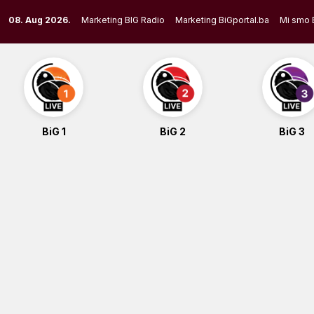
Skip
08. Aug 2026.
Marketing BIG Radio
Marketing BiGportal.ba
Mi smo 
to
content
BiG 1
BiG 2
BiG 3