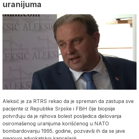
uranijuma
Aleksić je za RTRS rekao da je spreman da zastupa sve
pacijente iz Republike Srpske i FBiH čije biopsije
potvrđuju da je njihova bolest posljedica djelovanja
osiromašenog uranijuma korišćenog u NATO
bombardovanju 1995. godine, pozvavši ih da se jave
njegovoj advokatskoj kancelariji.