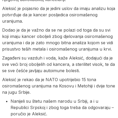
Aleksić je pojasnio da je jedini uslov da imaju analizu koja
potvrđuje da je kancer posljedica osiromašenog
uranijuma.
Dodao je da je važno da se ne polazi od toga da su svi
koji imaju kancer oboljeli zbog djelovanja osiromašenog
uranijuma i da je zato mnogo bitna analiza kojom se vidi
prisustvo teših metala i osiromašenog uranijuma u krvi.
Zagađeni su vazduh i voda, kaže Aleksić, dodajući da je
sve veći broj oboljelih od kancera, a sterilitet visok, te da
se sve češće javljaju autoimune bolesti.
Aleksić je rekao da je NATO upotrijebio 15 tona
osiromašenog uranijuma na Kosovu i Metohiji i dvije tone
na jugu Srbije.
Nanijeli su štetu našem narodu u Srbiji, a i u
Republici Srpskoj i zbog toga treba da odgovaraju –
poručio je Aleksić.