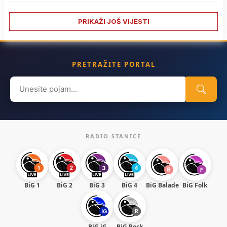
PRIKAŽI JOŠ VIJESTI
PRETRAŽITE PORTAL
Search
for:
RADIO STANICE
BiG 1
BiG 2
BiG 3
BiG 4
BiG Balade
BiG Folk
BiG iG
BiG Rock