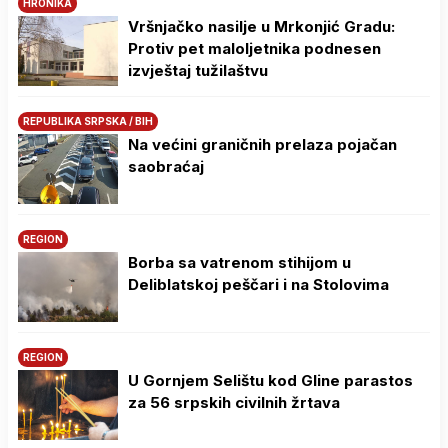
HRONIKA
Vršnjačko nasilje u Mrkonjić Gradu:
Protiv pet maloljetnika podnesen
izvještaj tužilaštvu
REPUBLIKA SRPSKA / BIH
Na većini graničnih prelaza pojačan
saobraćaj
REGION
Borba sa vatrenom stihijom u
Deliblatskoj peščari i na Stolovima
REGION
U Gornjem Selištu kod Gline parastos
za 56 srpskih civilnih žrtava