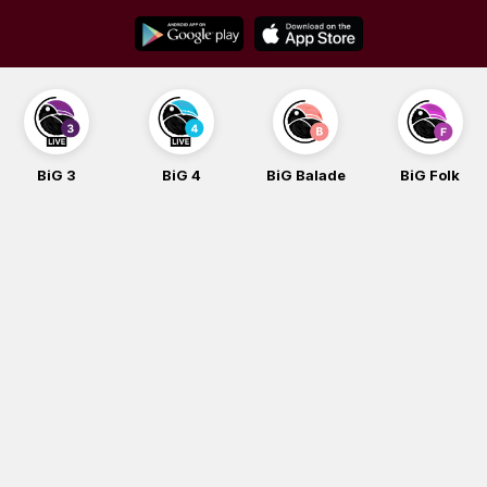
Skip
to
content
BiG 3
BiG 4
BiG Balade
BiG Folk